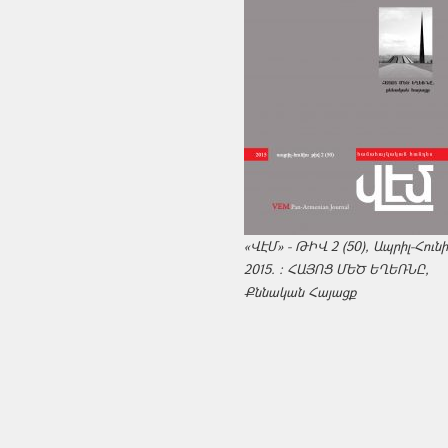
«ՎԷՄ» - ԹԻՎ 2 (50), Ապրիլ-Հուն
2015. : ՀԱՅՈՑ ՄԵԾ ԵՂԵՌՆԸ,
Քննական Հայացք