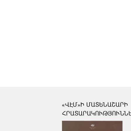
«ՎԷՄ»Ի ՄԱՏԵՆԱՇԱՐԻ
ՀՐԱՏԱՐԱԿՈՒԹՅՈՒՆՆ