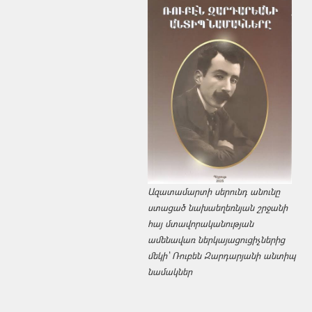
Ազատամարտի սերունդ անունը
ստացած նախաեղեռնյան շրջանի
հայ մտավորականության
ամենավառ ներկայացուցիչներից
մեկի՝ Ռուբեն Զարդարյանի անտիպ
նամակներ