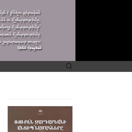
Search
for: