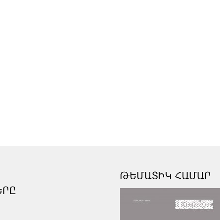
ԹԵՄԱՏԻԿ ՀԱՄԱՐ
ԵՐԸ