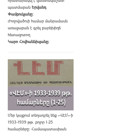
հրատարակել է վաստակաշատ
պատմաբան
Երվանդ
Փամբուկյանը։
Ժողովածուի համար մանրամասն
առաջաբան է գրել բարեխիղճ
հետազոտող
Կարո Հովհաննիսյանը։
Մեր կայքում տեղադրել ենք «ՎԷՄ»-ի
1933-1939 թթ. բոլոր 1-25
համարները։ Համապատասխան