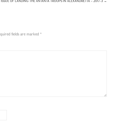
 ISSUE OF LANDING THE ANTANTA TROOPS IN ALEXANDRETTA – 2017-3
→
quired fields are marked
*