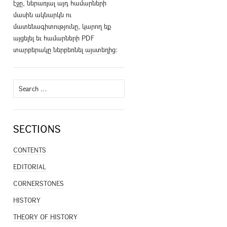
էջը, ներառյալ այդ համարների
մասին ակնարկն ու
մատենագիտությունը, կարող եք
այցելել եւ համարների PDF
տարբերակը ներբեռնել
այստեղից
։
Search
for:
SECTIONS
CONTENTS
EDITORIAL
CORNERSTONES
HISTORY
THEORY OF HISTORY