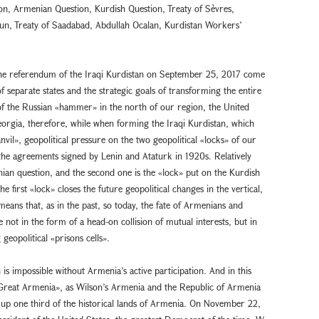
on, Armenian Question, Kurdish Question, Treaty of Sèvres,
un, Treaty of Saadabad, Abdullah Ocalan, Kurdistan Workers’
r the referendum of the Iraqi Kurdistan on September 25, 2017 come
of separate states and the strategic goals of transforming the entire
 of the Russian «hammer» in the north of our region, the United
eorgia, therefore, while when forming the Iraqi Kurdistan, which
anvil», geopolitical pressure on the two geopolitical «locks» of our
n the agreements signed by Lenin and Ataturk in 1920s. Relatively
nian question, and the second one is the «lock» put on the Kurdish
e first «lock» closes the future geopolitical changes in the vertical,
means that, as in the past, so today, the fate of Armenians and
e not in the form of a head-on collision of mutual interests, but in
geopolitical «prisons cells».
s impossible without Armenia’s active participation. And in this
«Great Armenia», as Wilson’s Armenia and the Republic of Armenia
up one third of the historical lands of Armenia. On November 22,