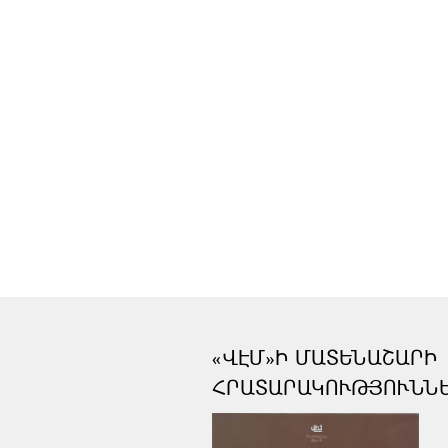
«ՎԷՄ»Ի ՄԱՏԵՆԱՇԱՐԻ
ՀՐԱՏԱՐԱԿՈՒԹՅՈՒՆՆ