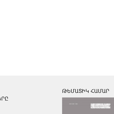
ԹԵՄԱՏԻԿ ՀԱՄԱՐ
ԵՐԸ