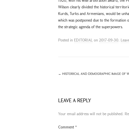
1920, with his wise arbitration award, the P
Wilson clearly divided the historical territor
Kurds, Turks and Armenians, would be unhapp
which was postponed due to the formation o
the strategic agenda of the superpowers.
Posted in
EDITORIAL
on
2017-09-30
.
Leav
←
HISTORICAL AND DEMOGRAPHIC IMAGE OF WE
LEAVE A REPLY
Your email address will not be published.
Re
Comment
*