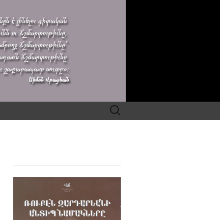
Search
for: