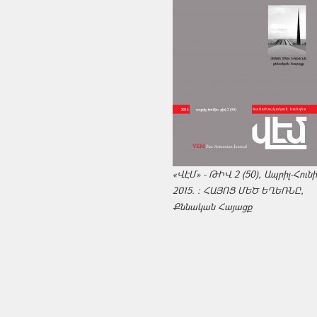
«ՎԷՄ» - ԹԻՎ 2 (50), Ապրիլ-Հուն
2015. : ՀԱՅՈՑ ՄԵԾ ԵՂԵՌՆԸ,
Քննական Հայացք