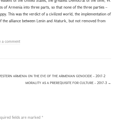
resident of the United States, the greatest Democrat of the time, W.
ies of Armenia into three parts, so that none of the three parties –
y. This was the verdict of a civilized world, the implementation of
f the alliance between Lenin and Ataturk, but not removed from
e a comment
STERN ARMENIA ON THE EVE OF THE ARMENIAN GENOCIDE – 2017-2
MORALITY AS A PREREQUISITE FOR CULTURE – 2017-3
→
quired fields are marked
*