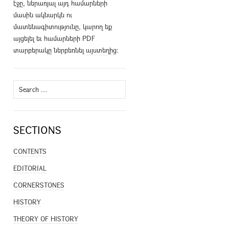
էջը, ներառյալ այդ համարների
մասին ակնարկն ու
մատենագիտությունը, կարող եք
այցելել եւ համարների PDF
տարբերակը ներբեռնել
այստեղից
։
Search
for:
SECTIONS
CONTENTS
EDITORIAL
CORNERSTONES
HISTORY
THEORY OF HISTORY