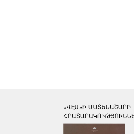
«ՎԷՄ»Ի ՄԱՏԵՆԱՇԱՐԻ
ՀՐԱՏԱՐԱԿՈՒԹՅՈՒՆՆ