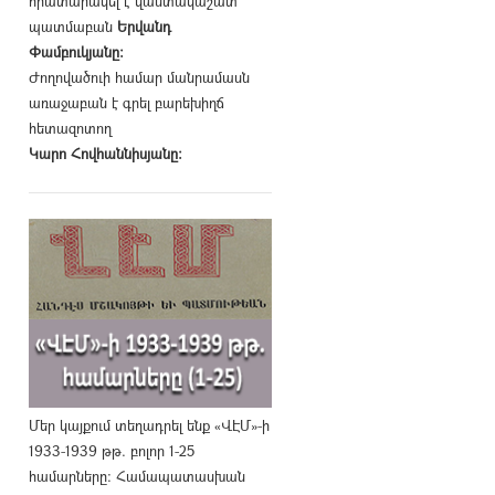
հրատարակել է վաստակաշատ
պատմաբան
Երվանդ
Փամբուկյանը։
Ժողովածուի համար մանրամասն
առաջաբան է գրել բարեխիղճ
հետազոտող
Կարո Հովհաննիսյանը։
Մեր կայքում տեղադրել ենք «ՎԷՄ»-ի
1933-1939 թթ. բոլոր 1-25
համարները։ Համապատասխան