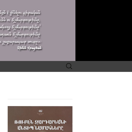
Search
for: