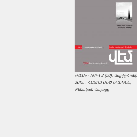
«ՎԷՄ» - ԹԻՎ 2 (50), Ապրիլ-Հուն
2015. : ՀԱՅՈՑ ՄԵԾ ԵՂԵՌՆԸ,
Քննական Հայացք