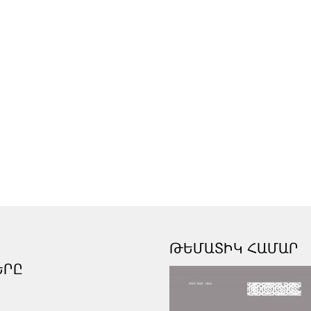
ԹԵՄԱՏԻԿ ՀԱՄԱՐ
ԵՐԸ