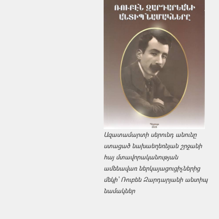
Ազատամարտի սերունդ անունը
ստացած նախաեղեռնյան շրջանի
հայ մտավորականության
ամենավառ ներկայացուցիչներից
մեկի՝ Ռուբեն Զարդարյանի անտիպ
նամակներ