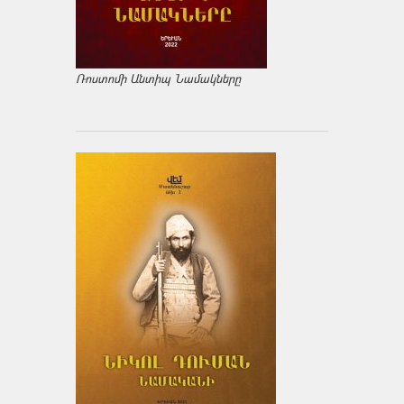
Ռոստոմի Անտիպ Նամակները