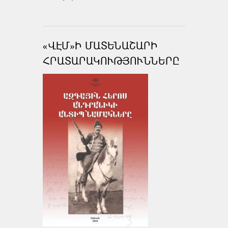
«ՎԷՄ»Ի ՄԱՏԵՆԱՇԱՐԻ
ՀՐԱՏԱՐԱԿՈՒԹՅՈՒՆՆԵՐԸ