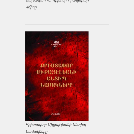
Նախագահ Վ. Վիլսոնի Իրավարար
Վճիռը
Քրիտափոր Միքայէլեանի Անտիպ
Նամակները