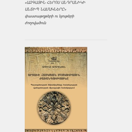
«ԱԶԳԱՅԻՆ ՀԵՐՈՍ ԱՆԴՐԱՆԻԿԻ
ԱՆՏԻՊ ՆԱՄԱԿՆԵՐԸ»
փաստաթղթերի ու նյութերի
ժողովածուն