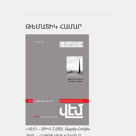
ԹԵՄԱՏԻԿ ՀԱՄԱՐ
«ՎԷՄ» - ԹԻՎ 2 (50), Ապրիլ-Հունիս
2015. : ՀԱՅՈՑ ՄԵԾ ԵՂԵՌՆԸ,