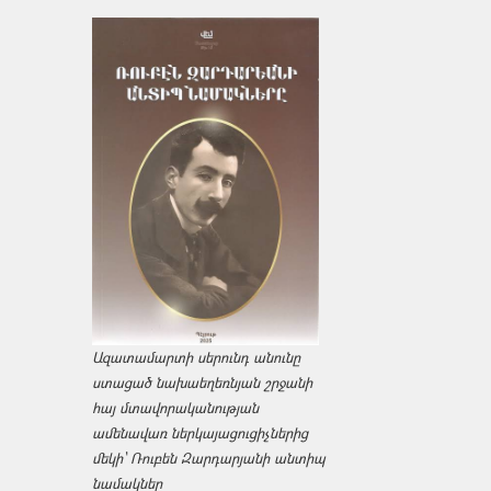
Ազատամարտի սերունդ անունը
ստացած նախաեղեռնյան շրջանի
հայ մտավորականության
ամենավառ ներկայացուցիչներից
մեկի՝ Ռուբեն Զարդարյանի անտիպ
նամակներ