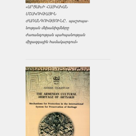
«ԱՐՑԱԽԻ ՀԱՅԿԱԿԱՆ
ՄՇԱԿՈՒԹԱՅԻՆ
ԺԱՌԱՆԳՈՒԹՅՈՒՆԸ․ պաշտպա­
նության մեխանիզմները
ժառանգության պահպանության
միջազ­գային համակարգում»