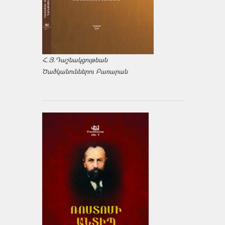
Հ.Յ.Դաշնակցութեան
Ծածկանուններու Բառարան