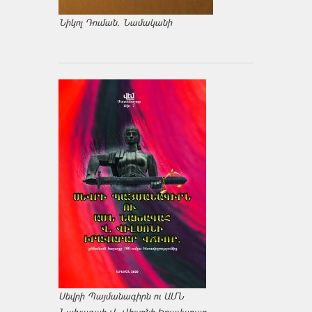
Նիկոլ Դուման. Նամականի
Սեվրի Պայմանագիրն ու ԱՄՆ