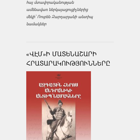
հայ մտավորականության
ամենավառ ներկայացուցիչներից
մեկի՝ Ռուբեն Զարդարյանի անտիպ
նամակներ
«ՎԷՄ»Ի ՄԱՏԵՆԱՇԱՐԻ
ՀՐԱՏԱՐԱԿՈՒԹՅՈՒՆՆԵՐԸ