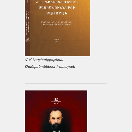
Հ.Յ.Դաշնակցութեան
Ծածկանուններու Բառարան