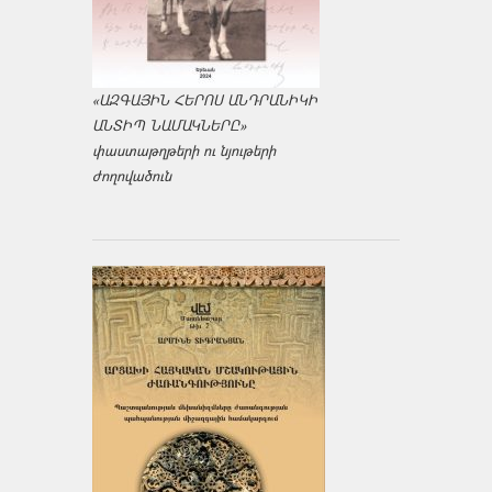
«ԱԶԳԱՅԻՆ ՀԵՐՈՍ ԱՆԴՐԱՆԻԿԻ
ԱՆՏԻՊ ՆԱՄԱԿՆԵՐԸ»
փաստաթղթերի ու նյութերի
ժողովածուն