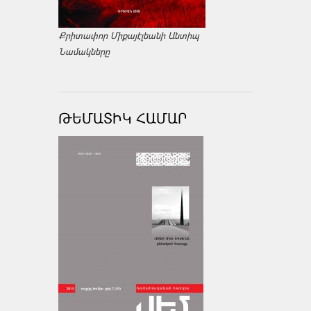
Քրիտափոր Միքայէլեանի Անտիպ
Նամակները
ԹԵՄԱՏԻԿ ՀԱՄԱՐ