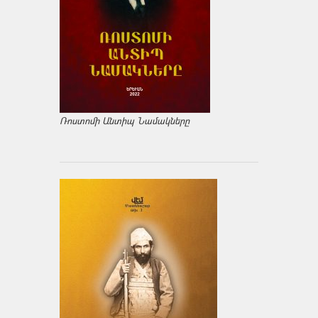
Ռոստոմի Անտիպ Նամակները