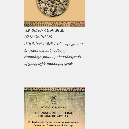
«ԱՐՑԱԽԻ ՀԱՅԿԱԿԱՆ
ՄՇԱԿՈՒԹԱՅԻՆ
ԺԱՌԱՆԳՈՒԹՅՈՒՆԸ․ պաշտպա­
նության մեխանիզմները
ժառանգության պահպանության
միջազ­գային համակարգում»