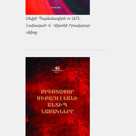
Սեվրի Պայմանագիրն ու ԱՄՆ
Նախագահ Վ. Վիլսոնի Իրավարար
Վճիռը