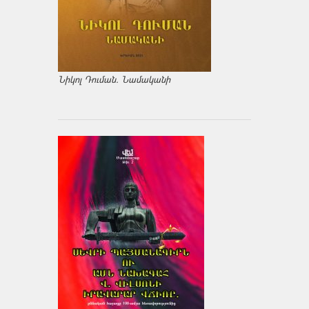
Նիկոլ Դուման. Նամականի