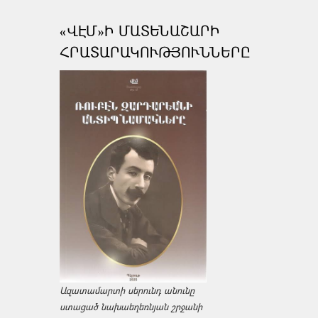
«ՎԷՄ»Ի ՄԱՏԵՆԱՇԱՐԻ
ՀՐԱՏԱՐԱԿՈՒԹՅՈՒՆՆԵՐԸ
Ազատամարտի սերունդ անունը
ստացած նախաեղեռնյան շրջանի