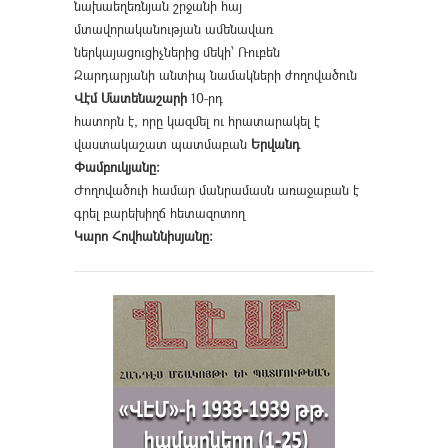
նախաեղեռնյան շրջանի հայ
մտավորականության ամենավառ
ներկայացուցիչներից մեկի՝ Ռուբեն
Զարդարյանի անտիպ նամակների ժողովածուն
Վէմ Մատենաշարի
10-րդ
հատորն է, որը կազմել ու հրատարակել է
վաստակաշատ պատմաբան
Երվանդ
Փամբուկյանը։
Ժողովածուի համար մանրամասն առաջաբան է
գրել բարեխիղճ հետազոտող
Կարո Հովհաննիսյանը։