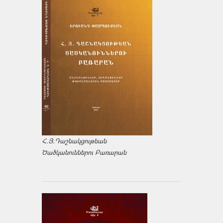
Հ.Յ.Դաշնակցութեան
Ծածկանուններու Բառարան