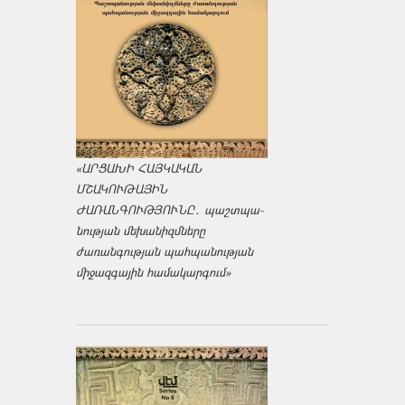
«ԱՐՑԱԽԻ ՀԱՅԿԱԿԱՆ
ՄՇԱԿՈՒԹԱՅԻՆ
ԺԱՌԱՆԳՈՒԹՅՈՒՆԸ․ պաշտպա­
նության մեխանիզմները
ժառանգության պահպանության
միջազ­գային համակարգում»