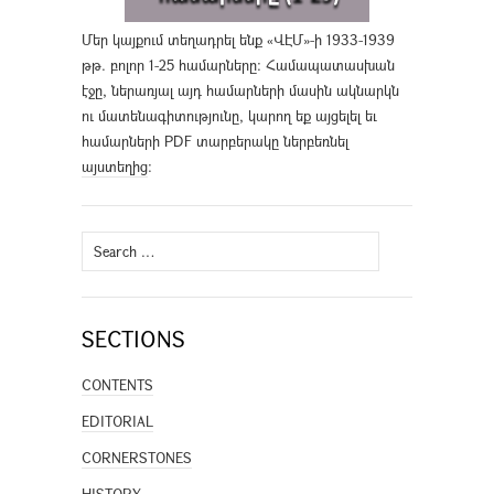
Մեր կայքում տեղադրել ենք «ՎԷՄ»-ի 1933-1939
թթ. բոլոր 1-25 համարները։ Համապատասխան
էջը, ներառյալ այդ համարների մասին ակնարկն
ու մատենագիտությունը, կարող եք այցելել եւ
համարների PDF տարբերակը ներբեռնել
այստեղից
։
Search
for:
SECTIONS
CONTENTS
EDITORIAL
CORNERSTONES