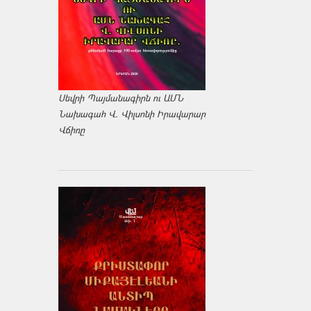
Սեվրի Պայմանագիրն ու ԱՄՆ
Նախագահ Վ. Վիլսոնի Իրավարար
Վճիռը