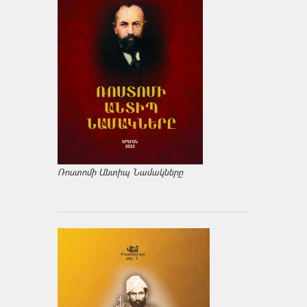
Ռոստոմի Անտիպ Նամակները