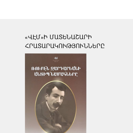
«ՎԷՄ»Ի ՄԱՏԵՆԱՇԱՐԻ
ՀՐԱՏԱՐԱԿՈՒԹՅՈՒՆՆԵՐԸ