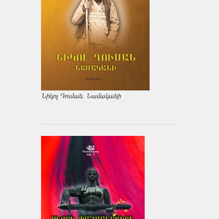
Նիկոլ Դուման. Նամականի