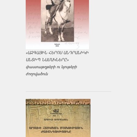
«ԱԶԳԱՅԻՆ ՀԵՐՈՍ ԱՆԴՐԱՆԻԿԻ
ԱՆՏԻՊ ՆԱՄԱԿՆԵՐԸ»
փաստաթղթերի ու նյութերի
ժողովածուն