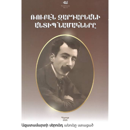
Ազատամարտի սերունդ
անունը ստացած