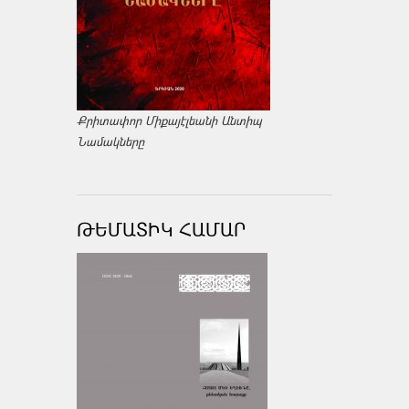
Քրիտափոր Միքայէլեանի Անտիպ
Նամակները
ԹԵՄԱՏԻԿ ՀԱՄԱՐ