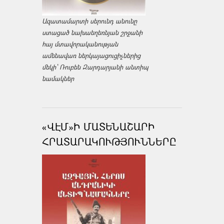
Ազատամարտի սերունդ անունը
ստացած նախաեղեռնյան շրջանի
հայ մտավորականության
ամենավառ ներկայացուցիչներից
մեկի՝ Ռուբեն Զարդարյանի անտիպ
նամակներ
«ՎԷՄ»Ի ՄԱՏԵՆԱՇԱՐԻ
ՀՐԱՏԱՐԱԿՈՒԹՅՈՒՆՆԵՐԸ