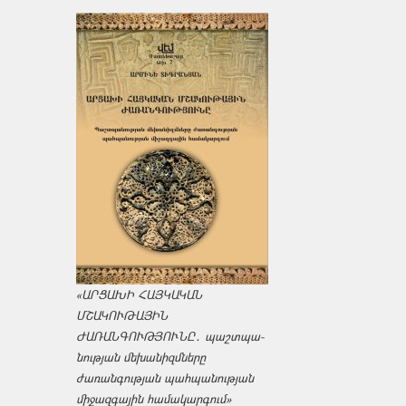
«ԱՐՑԱԽԻ ՀԱՅԿԱԿԱՆ
ՄՇԱԿՈՒԹԱՅԻՆ
ԺԱՌԱՆԳՈՒԹՅՈՒՆԸ․ պաշտպա­
նության մեխանիզմները
ժառանգության պահպանության
միջազ­գային համակարգում»