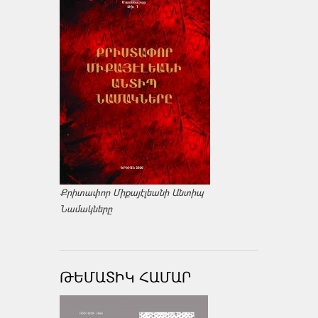
Քրիտափոր Միքայէլեանի Անտիպ
Նամակները
ԹԵՄԱՏԻԿ ՀԱՄԱՐ