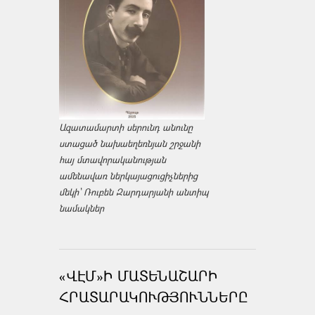
Ազատամարտի սերունդ անունը
ստացած նախաեղեռնյան շրջանի
հայ մտավորականության
ամենավառ ներկայացուցիչներից
մեկի՝ Ռուբեն Զարդարյանի անտիպ
նամակներ
«ՎԷՄ»Ի ՄԱՏԵՆԱՇԱՐԻ
ՀՐԱՏԱՐԱԿՈՒԹՅՈՒՆՆԵՐԸ