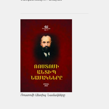
Ռոստոմի Անտիպ Նամակները