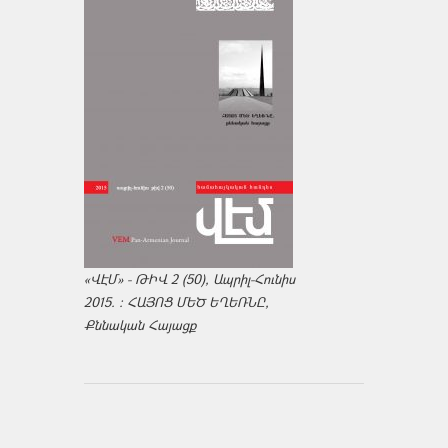
«ՎԷՄ» - ԹԻՎ 2 (50), Ապրիլ-Հունիս
2015. : ՀԱՅՈՑ ՄԵԾ ԵՂԵՌՆԸ,
Քննական Հայացք