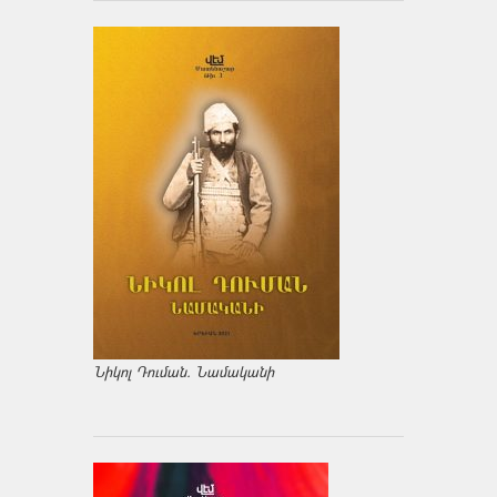
Նիկոլ Դուման. Նամականի