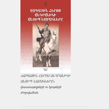
«ԱԶԳԱՅԻՆ ՀԵՐՈՍ ԱՆԴՐԱՆԻԿԻ
ԱՆՏԻՊ ՆԱՄԱԿՆԵՐԸ»
փաստաթղթերի ու նյութերի
ժողովածուն