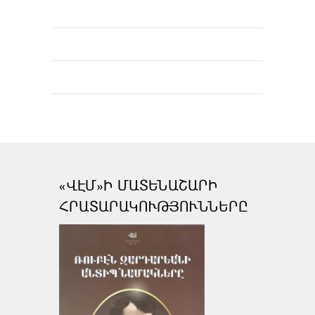
«ՎԷՄ»Ի ՄԱՏԵՆԱՇԱՐԻ
ՀՐԱՏԱՐԱԿՈՒԹՅՈՒՆՆԵՐԸ