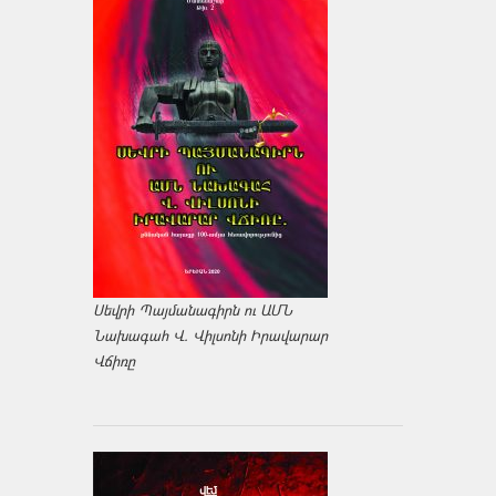
Սեվրի Պայմանագիրն ու ԱՄՆ
Նախագահ Վ. Վիլսոնի Իրավարար
Վճիռը