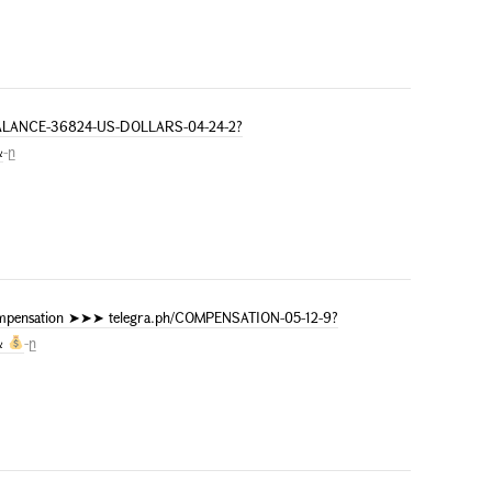
/BALANCE-36824-US-DOLLARS-04-24-2?
&
-ը
mpensation ➤➤➤ telegra.ph/COMPENSATION-05-12-9?
&
-ը