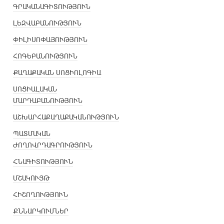
ԳՐԱԿԱՆԱԳԻՏՈՒԹՅՈՒՆ
ԼԵԶՎԱԲԱՆՈՒԹՅՈՒՆ
ՓԻԼԻՍՈՓԱՅՈՒԹՅՈՒՆ
ՀՈԳԵԲԱՆՈՒԹՅՈՒՆ
ՔԱՂԱՔԱԿԱՆ ՍՈՑԻՈԼՈԳԻԱ
ՍՈՑԻԱԼԱԿԱՆ
ՄԱՐԴԱԲԱՆՈՒԹՅՈՒՆ
ԱՇԽԱՐՀԱՔԱՂԱՔԱԿԱՆՈՒԹՅՈՒՆ
ՊԱՏՄԱԿԱՆ
ԺՈՂՈՎՐԴԱԳՐՈՒԹՅՈՒՆ
ՀՆԱԳԻՏՈՒԹՅՈՒՆ
ՄՇԱԿՈՒՅԹ
ՀԻՇՈՂՈՒԹՅՈՒՆ
ՔՆՆԱՐԿՈՒՄՆԵՐ