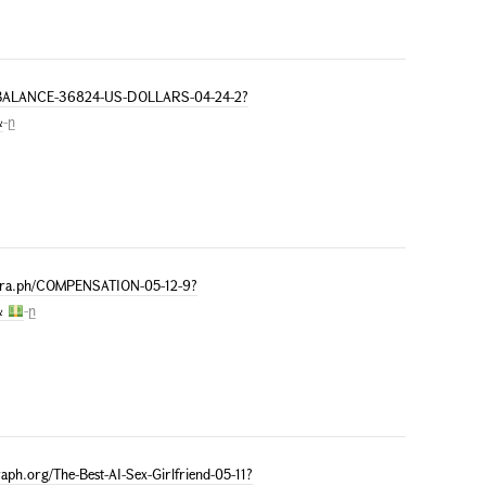
g/BALANCE-36824-US-DOLLARS-04-24-2?
&
-ը
legra.ph/COMPENSATION-05-12-9?
&
-ը
aph.org/The-Best-AI-Sex-Girlfriend-05-11?