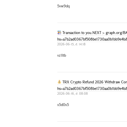
5vw9dq
Transaction to you.NEXT > graph.org
hs=a7b2ad0367bf508be1730aa0b1bb9e4b
2026-06-15, ժ. 14:18
vz1ltb
TRX Crypto Refund 2026 Withdraw Co
hs=a7b2ad0367bf508be1730aa0b1bb9e4b
2026-06-16, ժ. 08:08
x5d0x5