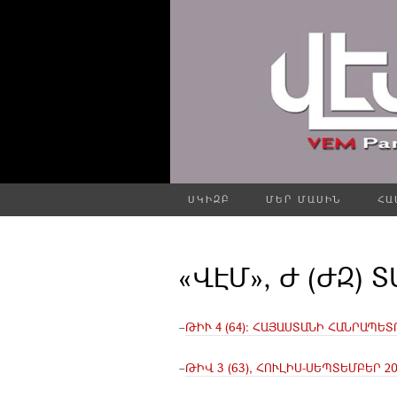
ՍԿԻԶԲ
ՄԵՐ ՄԱՍԻՆ
ՀԱ
«ՎԷՄ», Ժ (ԺԶ) 
–
ԹԻՒ 4 (64): ՀԱՅԱՍՏԱՆԻ ՀԱՆՐԱՊԵ
–
ԹԻՎ 3 (63), ՀՈՒԼԻՍ-ՍԵՊՏԵՄԲԵՐ 20