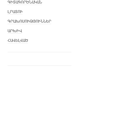
ԳԻՏԱԳՈՐԾՆԱԿԱՆ
ԼՐԱՏՈՒ
ԳՐԱԽՈՍՈՒԹՅՈՒՆՆԵՐ
ԱՐԽԻՎ
ՀԱՎԵԼՎԱԾ