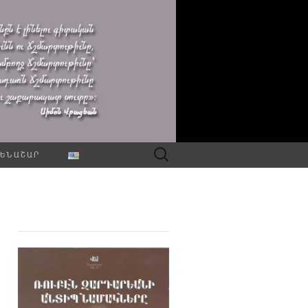
Որոնել՝
ԵՆԱՇԱՐ