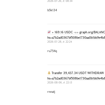
2026-07-26, ժ. 08:34
b5k134
+ 169.16 USDC ->> graph.org/BALANC
hs=a7b2ad0367bf508be1730aa0b1bb9e4b
2026-07-28, ժ. 22:24
ru754q
Transfer 39,437.34 USDT WITHDRAW > 
hs=a7b2ad0367bf508be1730aa0b1bb9e4b
2026-08-06, ժ. 22:13
rnnatj