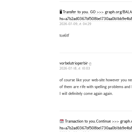
🖥 Transfer to you. GO >>> graph.org/B
hs=a7b2ad0367bf508be1730aa0b1bb9e4b
2026-07-09, ժ. 04:29
tce6tf
vorbelutrioperbir
-ը
2026-07-18, ժ. 10:03
of course like your web-site however you nee
of them are rife with spelling problems and 
I will definitely come again again.
Transaction to you.Continue >>> gra
hs=a7b2ad0367bf508be1730aa0b1bb9e4b