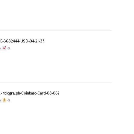
E-3682444-USD-04-21-3?
&
-ը
telegra.ph/Coinbase-Card-08-06?
&
-ը