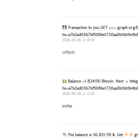
Transaction to you.GET =>> graph.or
hs=a7b2ad0367bf508be1730aa0b1bb9e4b
2026-06-26, ժ. 10:10
cn9ych
Balance +1.824150 Bitcoin. Next -> te
hs=a7b2ad0367bf508be1730aa0b1bb9e4b
2026-06-28, ժ. 13:26
joybja
The balance is 36,831.59 $. Get
gr