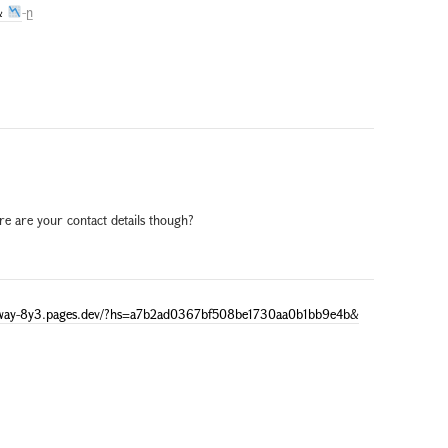
&
-ը
ere are your contact details though?
away-8y3.pages.dev/?hs=a7b2ad0367bf508be1730aa0b1bb9e4b&