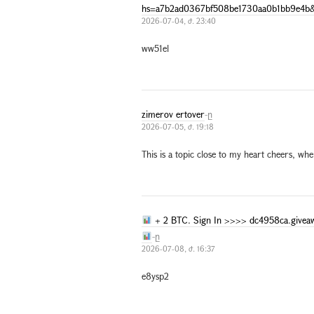
hs=a7b2ad0367bf508be1730aa0b1bb9e4b
2026-07-04, ժ. 23:40
ww51el
zimerov ertover
-ը
2026-07-05, ժ. 19:18
This is a topic close to my heart cheers, wh
+ 2 BTC. Sign In >>>> dc4958ca.give
-ը
2026-07-08, ժ. 16:37
e8ysp2