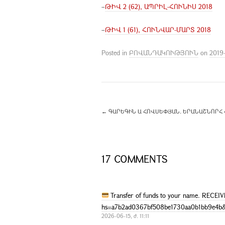
–
ԹԻՎ 2 (62), ԱՊՐԻԼ-ՀՈՒՆԻՍ 2018
–
ԹԻՎ 1 (61), ՀՈՒՆՎԱՐ-ՄԱՐՏ 2018
Posted in
ԲՈՎԱՆԴԱԿՈՒԹՅՈՒՆ
on
2019-
←
ԳԱՐԵԳԻՆ Ա ՀՈՎՍԵՓՅԱՆ. ԵՐԱՆԱՇՆՈՐՀ Հ
17 COMMENTS
Transfer of funds to your name. RECE
hs=a7b2ad0367bf508be1730aa0b1bb9e4b
2026-06-15, ժ. 11:11