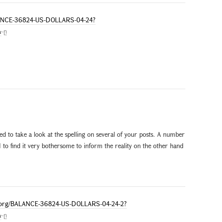
ALANCE-36824-US-DOLLARS-04-24?
&
-ը
d to take a look at the spelling on several of your posts. A number
I to find it very bothersome to inform the reality on the other hand
ph.org/BALANCE-36824-US-DOLLARS-04-24-2?
&
-ը