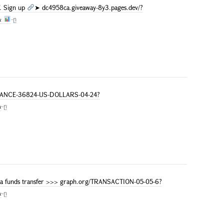
 Sign up
➤ dc4958ca.giveaway-8y3.pages.dev/?
&
-ը
BALANCE-36824-US-DOLLARS-04-24?
&
-ը
ve a funds transfer >>> graph.org/TRANSACTION-05-05-6?
&
-ը