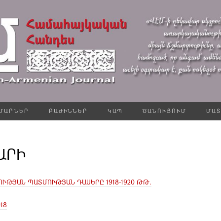
ՄԱՐՆԵՐ
ԲԱԺԻՆՆԵՐ
ԿԱՊ
ԾԱՆՈՒՑՈՒՄ
ՄԱՏ
ՏԱՐԻ
ՏՈՒԹՅԱՆ ՊԱՏՄՈՒԹՅԱՆ ԴԱՍԵՐԸ 1918-1920 ԹԹ.
18