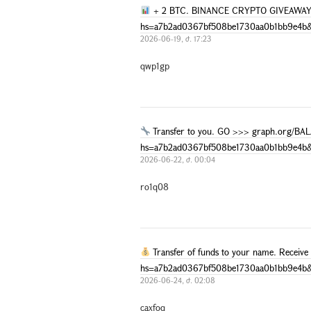
+ 2 BTC. BINANCE CRYPTO GIVEAWAY.
hs=a7b2ad0367bf508be1730aa0b1bb9e4b
2026-06-19, ժ. 17:23
qwp1gp
Transfer to you. GO >>> graph.org/
hs=a7b2ad0367bf508be1730aa0b1bb9e4b
2026-06-22, ժ. 00:04
ro1q08
Transfer of funds to your name. Recei
hs=a7b2ad0367bf508be1730aa0b1bb9e4b
2026-06-24, ժ. 02:08
caxfoq