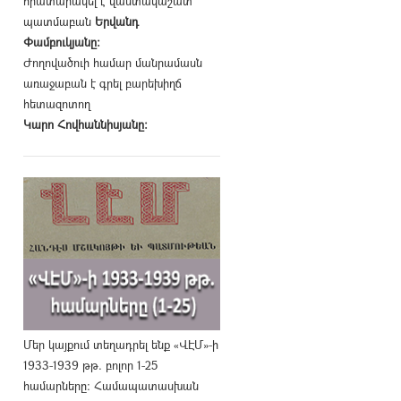
հրատարակել է վաստակաշատ
պատմաբան
Երվանդ
Փամբուկյանը։
Ժողովածուի համար մանրամասն
առաջաբան է գրել բարեխիղճ
հետազոտող
Կարո Հովհաննիսյանը։
Մեր կայքում տեղադրել ենք «ՎԷՄ»-ի
1933-1939 թթ. բոլոր 1-25
համարները։ Համապատասխան