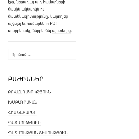
էջը, ներառյալ այդ համարների
մասին ակնարկն ու
մատենագիտությունը, կարող եք
այցելել եւ համարների PDF
տարբերակը ներբեռնել
այստեղից
։
Որոնել՝
ԲԱԺԻՆՆԵՐ
ԲՈՎԱՆԴԱԿՈՒԹՅՈՒՆ
ԽՄԲԱԳՐԱԿԱՆ
ՀԻՄՆԱՔԱՐԵՐ
ՊԱՏՄՈՒԹՅՈՒՆ
ՊԱՏՄՈՒԹՅԱՆ ՏԵՍՈՒԹՅՈՒՆ