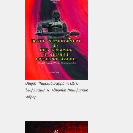
Սեվրի Պայմանագիրն ու ԱՄՆ
Նախագահ Վ. Վիլսոնի Իրավարար
Վճիռը