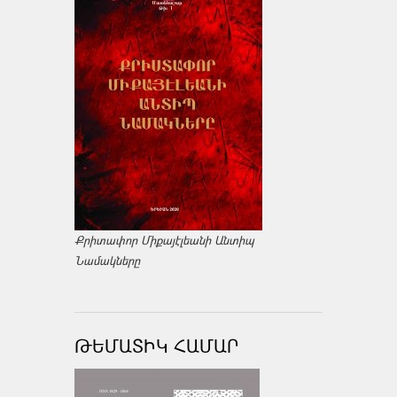
Քրիտափոր Միքայէլեանի Անտիպ
Նամակները
ԹԵՄԱՏԻԿ ՀԱՄԱՐ