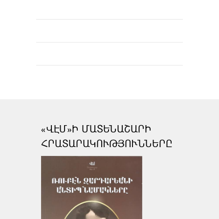
«ՎԷՄ»Ի ՄԱՏԵՆԱՇԱՐԻ
ՀՐԱՏԱՐԱԿՈՒԹՅՈՒՆՆԵՐԸ