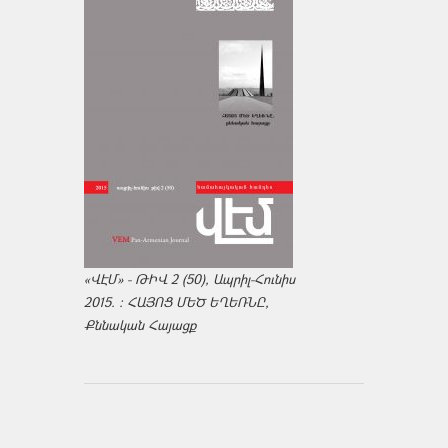
«ՎԷՄ» - ԹԻՎ 2 (50), Ապրիլ-Հունիս
2015. : ՀԱՅՈՑ ՄԵԾ ԵՂԵՌՆԸ,
Քննական Հայացք