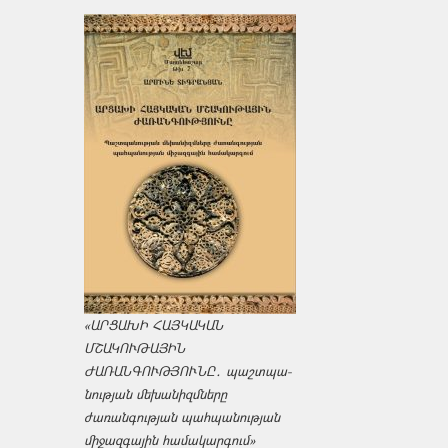
«ԱՐՑԱԽԻ ՀԱՅԿԱԿԱՆ
ՄՇԱԿՈՒԹԱՅԻՆ
ԺԱՌԱՆԳՈՒԹՅՈՒՆԸ․ պաշտպա­
նության մեխանիզմները
ժառանգության պահպանության
միջազ­գային համակարգում»