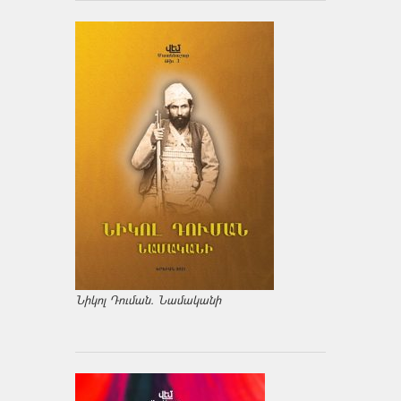
Նիկոլ Դուման. Նամականի