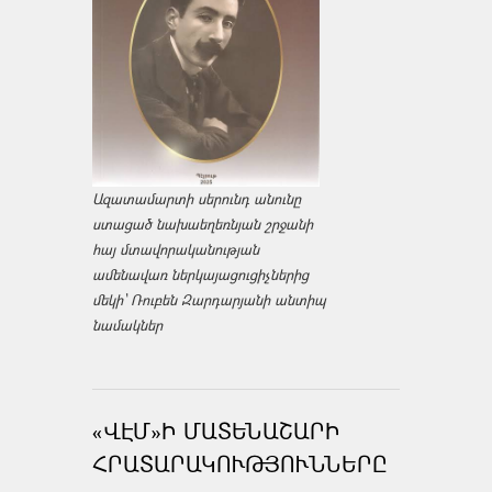
Ազատամարտի սերունդ անունը
ստացած նախաեղեռնյան շրջանի
հայ մտավորականության
ամենավառ ներկայացուցիչներից
մեկի՝ Ռուբեն Զարդարյանի անտիպ
նամակներ
«ՎԷՄ»Ի ՄԱՏԵՆԱՇԱՐԻ
ՀՐԱՏԱՐԱԿՈՒԹՅՈՒՆՆԵՐԸ