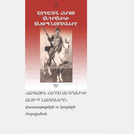
«ԱԶԳԱՅԻՆ ՀԵՐՈՍ ԱՆԴՐԱՆԻԿԻ
ԱՆՏԻՊ ՆԱՄԱԿՆԵՐԸ»
փաստաթղթերի ու նյութերի
ժողովածուն