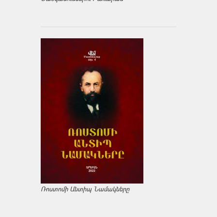
Ռոստոմի Անտիպ Նամակները