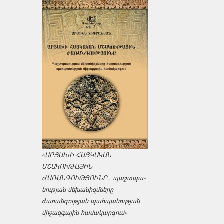
«ԱՐՑԱԽԻ ՀԱՅԿԱԿԱՆ
ՄՇԱԿՈՒԹԱՅԻՆ
ԺԱՌԱՆԳՈՒԹՅՈՒՆԸ․ պաշտպա­
նության մեխանիզմները
ժառանգության պահպանության
միջազ­գային համակարգում»