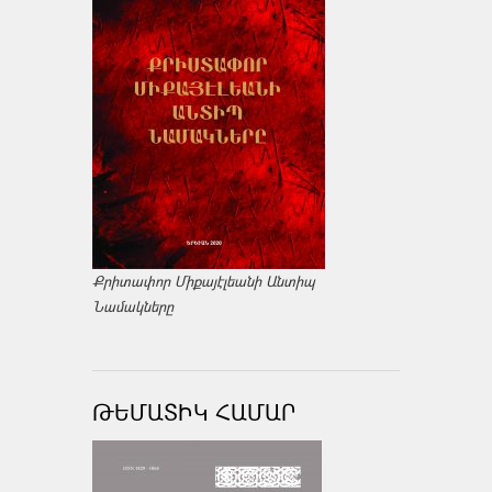
Քրիտափոր Միքայէլեանի Անտիպ
Նամակները
ԹԵՄԱՏԻԿ ՀԱՄԱՐ