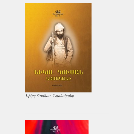
Նիկոլ Դուման. Նամականի