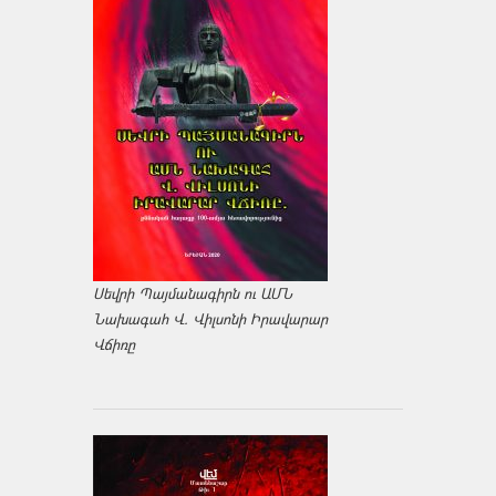
Սեվրի Պայմանագիրն ու ԱՄՆ
Նախագահ Վ. Վիլսոնի Իրավարար
Վճիռը