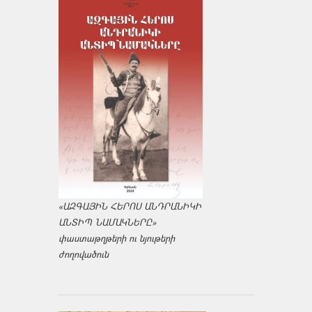
«ԱԶԳԱՅԻՆ ՀԵՐՈՍ ԱՆԴՐԱՆԻԿԻ
ԱՆՏԻՊ ՆԱՄԱԿՆԵՐԸ»
փաստաթղթերի ու նյութերի
ժողովածուն