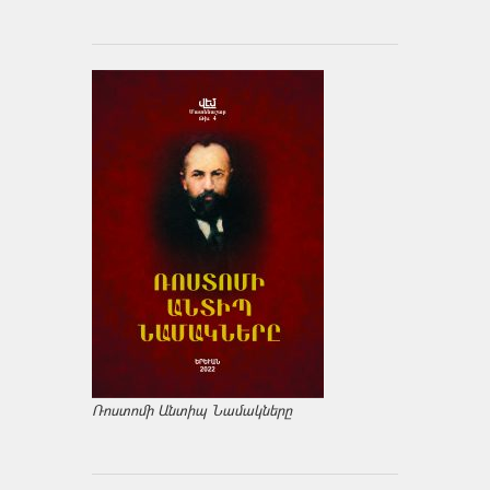
Ռոստոմի Անտիպ Նամակները