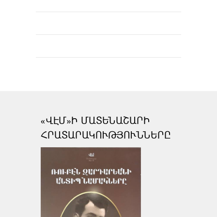
«ՎԷՄ»Ի ՄԱՏԵՆԱՇԱՐԻ
ՀՐԱՏԱՐԱԿՈՒԹՅՈՒՆՆԵՐԸ