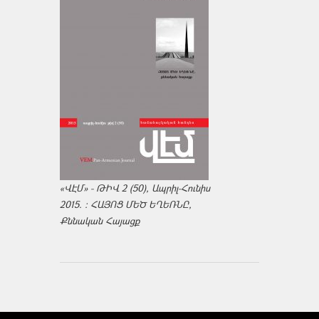
«ՎԷՄ» - ԹԻՎ 2 (50), Ապրիլ-Հունիս
2015. : ՀԱՅՈՑ ՄԵԾ ԵՂԵՌՆԸ,
Քննական Հայացք