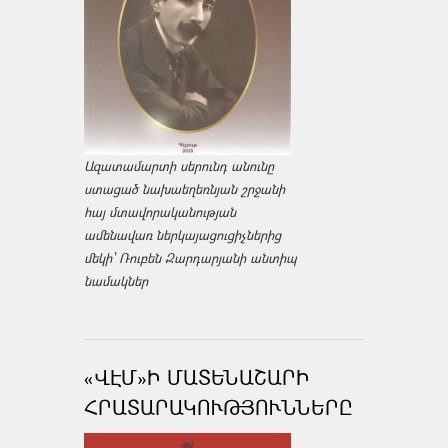
Ազատամարտի սերունդ անունը
ստացած նախաեղեռնյան շրջանի
հայ մտավորականության
ամենավառ ներկայացուցիչներից
մեկի՝ Ռուբեն Զարդարյանի անտիպ
նամակներ
«ՎԷՄ»Ի ՄԱՏԵՆԱՇԱՐԻ
ՀՐԱՏԱՐԱԿՈՒԹՅՈՒՆՆԵՐԸ