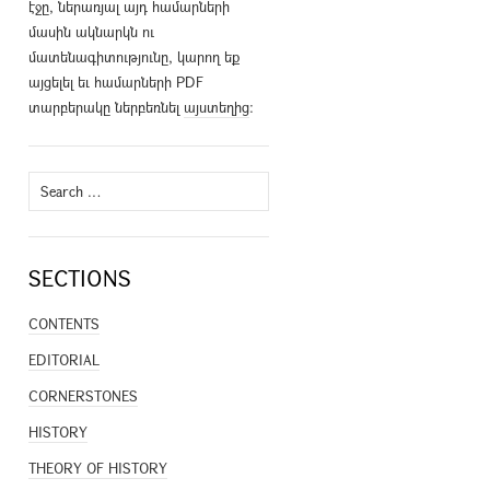
էջը, ներառյալ այդ համարների
մասին ակնարկն ու
մատենագիտությունը, կարող եք
այցելել եւ համարների PDF
տարբերակը ներբեռնել
այստեղից
։
Search
for:
SECTIONS
CONTENTS
EDITORIAL
CORNERSTONES
HISTORY
THEORY OF HISTORY