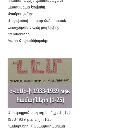
հրատարակել է վաստակաշատ
պատմաբան
Երվանդ
Փամբուկյանը։
Ժողովածուի համար մանրամասն
առաջաբան է գրել բարեխիղճ
հետազոտող
Կարո Հովհաննիսյանը։
Մեր կայքում տեղադրել ենք «ՎԷՄ»-ի
1933-1939 թթ. բոլոր 1-25
համարները։ Համապատասխան