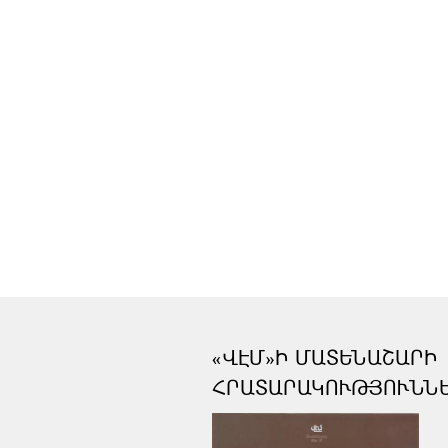
«ՎԷՄ»Ի ՄԱՏԵՆԱՇԱՐԻ
ՀՐԱՏԱՐԱԿՈՒԹՅՈՒՆՆ