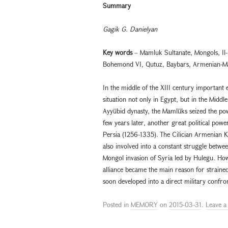
Summary
Gagik G. Danielyan
Key words
– Mamluk Sultanate, Mongols, Il-
Bohemond VI, Qutuz, Baybars, Armenian-Ma
In the middle of the XIII century important e
situation not only in Egypt, but in the Middl
Ayyūbid dynasty, the Mamlūks seized the pow
few years later, another great political pow
Persia (1256-1335). The Cilician Armenian 
also involved into a constant struggle betwe
Mongol invasion of Syria led by Hulegu. How
alliance became the main reason for straine
soon developed into a direct military confro
Posted in
MEMORY
on
2015-03-31
.
Leave 