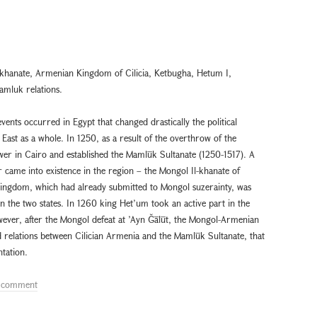
khanate, Armenian Kingdom of Cilicia, Ketbugha, Hetum I,
mluk relations.
vents occurred in Egypt that changed drastically the political
e East as a whole. In 1250, as a result of the overthrow of the
er in Cairo and established the Mamlūk Sultanate (1250-1517). A
er came into existence in the region – the Mongol Il-khanate of
Kingdom, which had already submitted to Mongol suzerainty, was
en the two states. In 1260 king Het’um tооk an active part in the
ever, after the Mongol defeat at ’Ayn Ğālūt, the Mongol-Armenian
d relations between Cilician Armenia and the Mamlūk Sultanate, that
ntation.
a comment