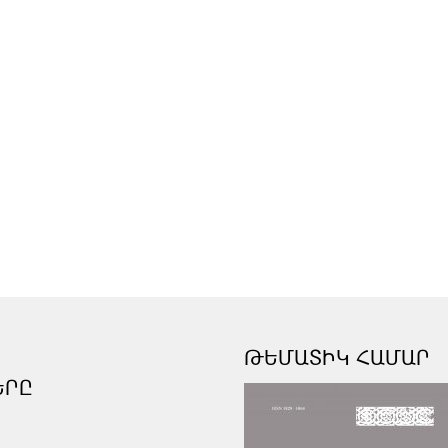
ԹԵՄԱՏԻԿ ՀԱՄԱՐ
ԵՐԸ