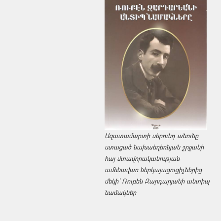
Ազատամարտի սերունդ անունը
ստացած նախաեղեռնյան շրջանի
հայ մտավորականության
ամենավառ ներկայացուցիչներից
մեկի՝ Ռուբեն Զարդարյանի անտիպ
նամակներ