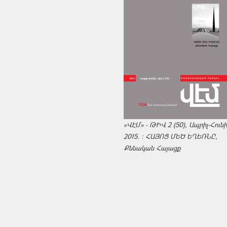
«ՎԷՄ» - ԹԻՎ 2 (50), Ապրիլ-Հուն
2015. : ՀԱՅՈՑ ՄԵԾ ԵՂԵՌՆԸ,
Քննական Հայացք