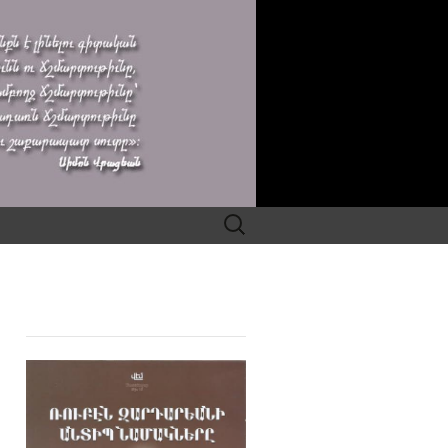
Search
for: