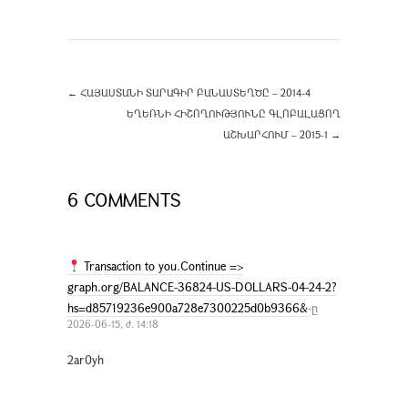
←
ՀԱՅԱՍՏԱՆԻ ՏԱՐԱԳԻՐ ԲԱՆԱՍՏԵՂԾԸ – 2014-4
ԵՂԵՌՆԻ ՀԻՇՈՂՈՒԹՅՈՒՆԸ ԳԼՈԲԱԼԱՑՈՂ
ԱՇԽԱՐՀՈՒՄ – 2015-1
→
6 COMMENTS
Transaction to you.Continue =>
graph.org/BALANCE-36824-US-DOLLARS-04-24-2?
hs=d85719236e900a728e7300225d0b9366&
-ը
2026-06-15, ժ. 14:18
2ar0yh