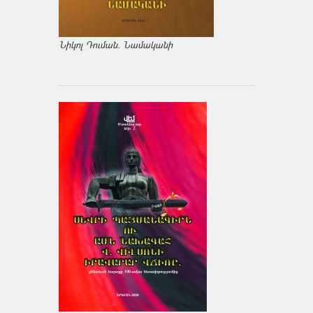
Նիկոլ Դուման. Նամականի