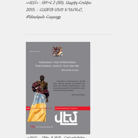
«ՎԷՄ» - ԹԻՎ 2 (50), Ապրիլ-Հունիս
2015. : ՀԱՅՈՑ ՄԵԾ ԵՂԵՌՆԸ,
Քննական Հայացք
«ՎԷՄ» - Թիւ 4 (64). Հոկտեմբեր-