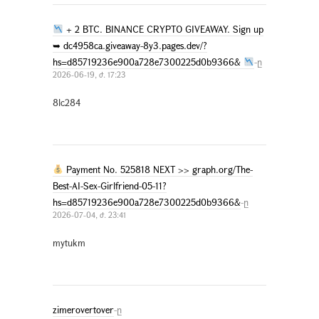
+ 2 BTC. BINANCE CRYPTO GIVEAWAY. Sign up
➥ dc4958ca.giveaway-8y3.pages.dev/?
hs=d85719236e900a728e7300225d0b9366&
-ը
2026-06-19, ժ. 17:23
8lc284
Payment No. 525818 NEXT >> graph.org/The-
Best-AI-Sex-Girlfriend-05-11?
hs=d85719236e900a728e7300225d0b9366&
-ը
2026-07-04, ժ. 23:41
mytukm
zimerovertover
-ը