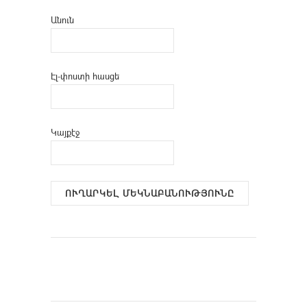
Անուն
Էլ-փոստի հասցե
Կայքէջ