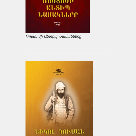
Ռոստոմի Անտիպ Նամակները