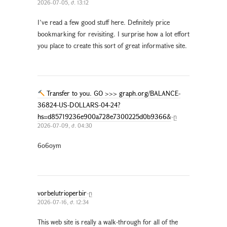
2026-07-05, ժ. 13:12
I’ve read a few good stuff here. Definitely price
bookmarking for revisiting. I surprise how a lot effort
you place to create this sort of great informative site.
Transfer to you. GO >>> graph.org/BALANCE-
36824-US-DOLLARS-04-24?
hs=d85719236e900a728e7300225d0b9366&
-ը
2026-07-09, ժ. 04:30
6o6oym
vorbelutrioperbir
-ը
2026-07-16, ժ. 12:34
This web site is really a walk-through for all of the