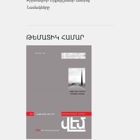
Նամակները
ԹԵՄԱՏԻԿ ՀԱՄԱՐ