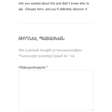
info you wanted about this and didn’t know who to
ask. Glimpse here, and you’ll definitely discover it.
ԹՈՂՆԵԼ ՊԱՏԱՍԽԱՆ
Ձեր էլ-փոստի հասցեն չի հրապարակվելու։
Պարտադիր դաշտերը նշված են
*
-ով
Մեկնաբանություն
*