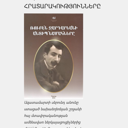
ՀՐԱՏԱՐԱԿՈՒԹՅՈՒՆՆԵՐԸ
Ազատամարտի սերունդ անունը
ստացած նախաեղեռնյան շրջանի
հայ մտավորականության
ամենավառ ներկայացուցիչներից