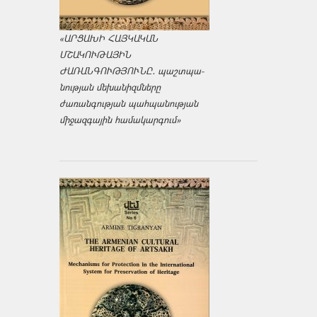
«ԱՐՑԱԽԻ ՀԱՅԿԱԿԱՆ
ՄՇԱԿՈՒԹԱՅԻՆ
ԺԱՌԱՆԳՈՒԹՅՈՒՆԸ․ պաշտպա­
նության մեխանիզմները
ժառանգության պահպանության
միջազ­գային համակարգում»