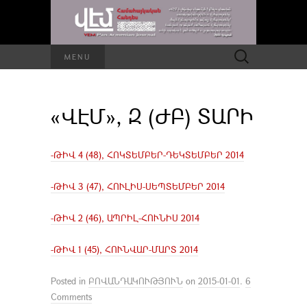
Որոնել՝
MENU
«ՎԷՄ», Զ (ԺԲ) ՏԱՐԻ
-ԹԻՎ 4 (48), ՀՈԿՏԵՄԲԵՐ-ԴԵԿՏԵՄԲԵՐ 2014
-ԹԻՎ 3 (47), ՀՈՒԼԻՍ-ՍԵՊՏԵՄԲԵՐ 2014
-ԹԻՎ 2 (46), ԱՊՐԻԼ-ՀՈՒՆԻՍ 2014
-ԹԻՎ 1 (45), ՀՈՒՆՎԱՐ-ՄԱՐՏ 2014
Posted in
ԲՈՎԱՆԴԱԿՈՒԹՅՈՒՆ
on
2015-01-01
.
6
Comments