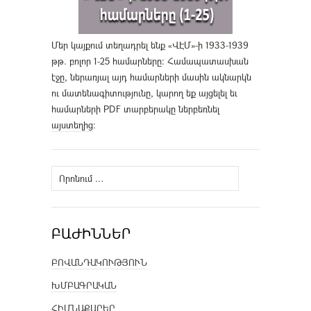
Մեր կայքում տեղադրել ենք «ՎԷՄ»-ի 1933-1939
թթ. բոլոր 1-25 համարները։ Համապատասխան
էջը, ներառյալ այդ համարների մասին ակնարկն
ու մատենագիտությունը, կարող եք այցելել եւ
համարների PDF տարբերակը ներբեռնել
այստեղից
։
Որոնել՝
ԲԱԺԻՆՆԵՐ
ԲՈՎԱՆԴԱԿՈՒԹՅՈՒՆ
ԽՄԲԱԳՐԱԿԱՆ
ՀԻՄՆԱՔԱՐԵՐ