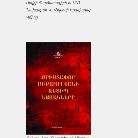
Սեվրի Պայմանագիրն ու ԱՄՆ
Նախագահ Վ. Վիլսոնի Իրավարար
Վճիռը
Քրիտափոր Միքայէլեանի Անտիպ