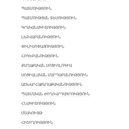
ՊԱՏՄՈՒԹՅՈՒՆ
ՊԱՏՄՈՒԹՅԱՆ ՏԵՍՈՒԹՅՈՒՆ
ԳՐԱԿԱՆԱԳԻՏՈՒԹՅՈՒՆ
ԼԵԶՎԱԲԱՆՈՒԹՅՈՒՆ
ՓԻԼԻՍՈՓԱՅՈՒԹՅՈՒՆ
ՀՈԳԵԲԱՆՈՒԹՅՈՒՆ
ՔԱՂԱՔԱԿԱՆ ՍՈՑԻՈԼՈԳԻԱ
ՍՈՑԻԱԼԱԿԱՆ ՄԱՐԴԱԲԱՆՈՒԹՅՈՒՆ
ԱՇԽԱՐՀԱՔԱՂԱՔԱԿԱՆՈՒԹՅՈՒՆ
ՊԱՏՄԱԿԱՆ ԺՈՂՈՎՐԴԱԳՐՈՒԹՅՈՒՆ
ՀՆԱԳԻՏՈՒԹՅՈՒՆ
ՄՇԱԿՈՒՅԹ
ՀԻՇՈՂՈՒԹՅՈՒՆ