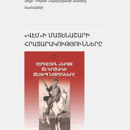
մեկի՝ Ռուբեն Զարդարյանի անտիպ
նամակներ
«ՎԷՄ»Ի ՄԱՏԵՆԱՇԱՐԻ
ՀՐԱՏԱՐԱԿՈՒԹՅՈՒՆՆԵՐԸ