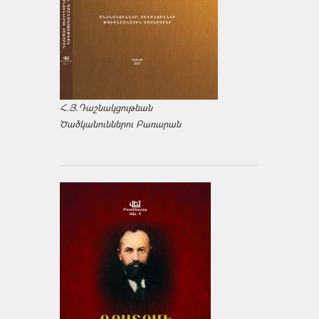
Հ.Յ.Դաշնակցութեան
Ծածկանուններու Բառարան