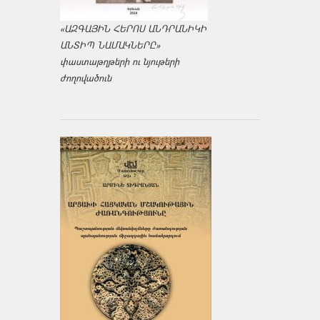
«ԱԶԳԱՅԻՆ ՀԵՐՈՍ ԱՆԴՐԱՆԻԿԻ
ԱՆՏԻՊ ՆԱՄԱԿՆԵՐԸ»
փաստաթղթերի ու նյութերի
ժողովածուն