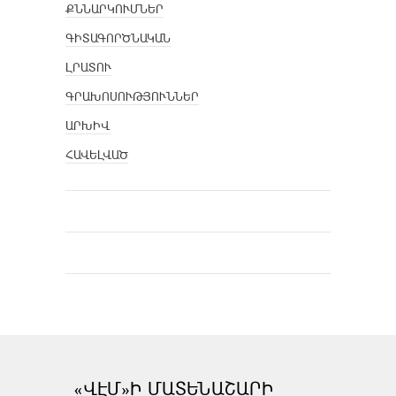
ՔՆՆԱՐԿՈՒՄՆԵՐ
ԳԻՏԱԳՈՐԾՆԱԿԱՆ
ԼՐԱՏՈՒ
ԳՐԱԽՈՍՈՒԹՅՈՒՆՆԵՐ
ԱՐԽԻՎ
ՀԱՎԵԼՎԱԾ
«ՎԷՄ»Ի ՄԱՏԵՆԱՇԱՐԻ