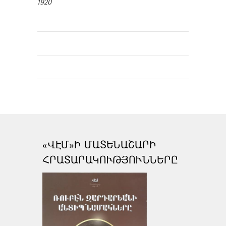
1920
«ՎԷՄ»Ի ՄԱՏԵՆԱՇԱՐԻ
ՀՐԱՏԱՐԱԿՈՒԹՅՈՒՆՆԵՐԸ