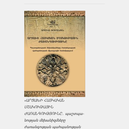
«ԱՐՑԱԽԻ ՀԱՅԿԱԿԱՆ
ՄՇԱԿՈՒԹԱՅԻՆ
ԺԱՌԱՆԳՈՒԹՅՈՒՆԸ․ պաշտպա­
նության մեխանիզմները
ժառանգության պահպանության