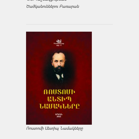
Ծածկանուններու Բառարան
Ռոստոմի Անտիպ Նամակները