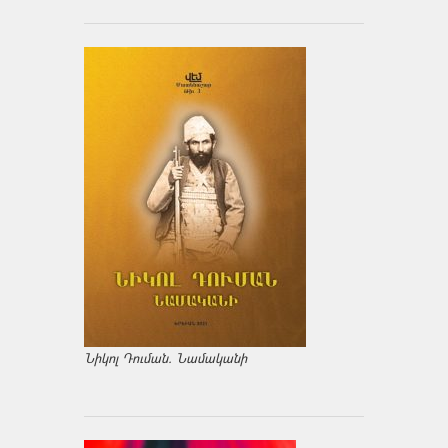
Նիկոլ Դուման. Նամականի