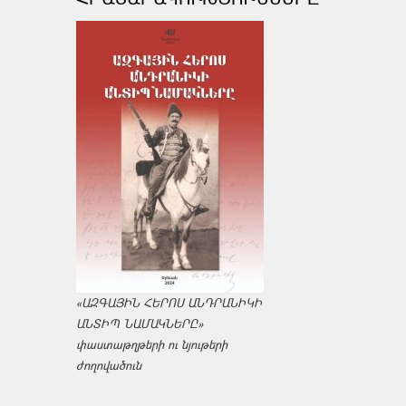
«ԱԶԳԱՅԻՆ ՀԵՐՈՍ ԱՆԴՐԱՆԻԿԻ
ԱՆՏԻՊ ՆԱՄԱԿՆԵՐԸ»
փաստաթղթերի ու նյութերի
ժողովածուն