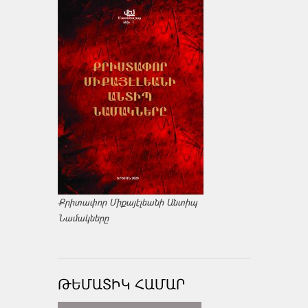
Քրիտափոր Միքայէլեանի Անտիպ
Նամակները
ԹԵՄԱՏԻԿ ՀԱՄԱՐ