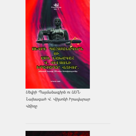
Սեվրի Պայմանագիրն ու ԱՄՆ
Նախագահ Վ. Վիլսոնի Իրավարար
Վճիռը