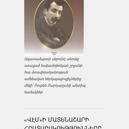
Ազատամարտի սերունդ անունը
ստացած նախաեղեռնյան շրջանի
հայ մտավորականության
ամենավառ ներկայացուցիչներից
մեկի՝ Ռուբեն Զարդարյանի անտիպ
նամակներ
«ՎԷՄ»Ի ՄԱՏԵՆԱՇԱՐԻ
ՀՐԱՏԱՐԱԿՈՒԹՅՈՒՆՆԵՐԸ