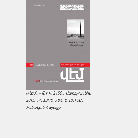
«ՎԷՄ» - ԹԻՎ 2 (50), Ապրիլ-Հունիս
2015. : ՀԱՅՈՑ ՄԵԾ ԵՂԵՌՆԸ,
Քննական Հայացք