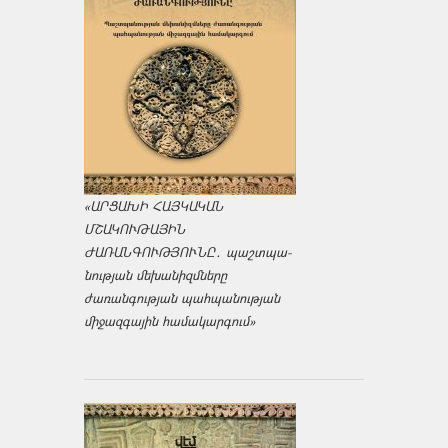
«ԱՐՑԱԽԻ ՀԱՅԿԱԿԱՆ
ՄՇԱԿՈՒԹԱՅԻՆ
ԺԱՌԱՆԳՈՒԹՅՈՒՆԸ․ պաշտպա­
նության մեխանիզմները
ժառանգության պահպանության
միջազ­գային համակարգում»