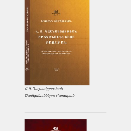
Հ.Յ.Դաշնակցութեան
Ծածկանուններու Բառարան