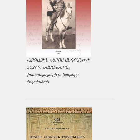
«ԱԶԳԱՅԻՆ ՀԵՐՈՍ ԱՆԴՐԱՆԻԿԻ
ԱՆՏԻՊ ՆԱՄԱԿՆԵՐԸ»
փաստաթղթերի ու նյութերի
ժողովածուն