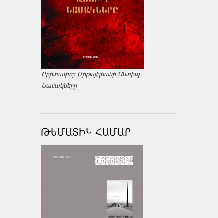
Քրիտափոր Միքայէլեանի Անտիպ
Նամակները
ԹԵՄԱՏԻԿ ՀԱՄԱՐ