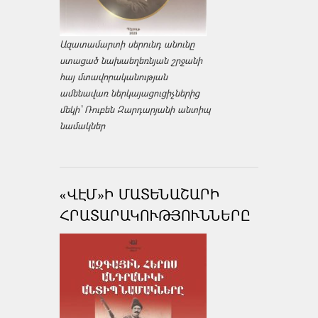
Ազատամարտի սերունդ անունը
ստացած նախաեղեռնյան շրջանի
հայ մտավորականության
ամենավառ ներկայացուցիչներից
մեկի՝ Ռուբեն Զարդարյանի անտիպ
նամակներ
«ՎԷՄ»Ի ՄԱՏԵՆԱՇԱՐԻ
ՀՐԱՏԱՐԱԿՈՒԹՅՈՒՆՆԵՐԸ