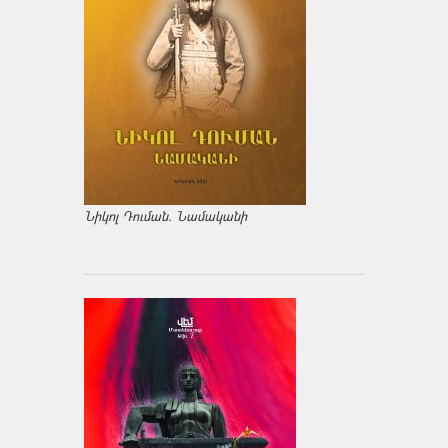
Նիկոլ Դուման. Նամականի