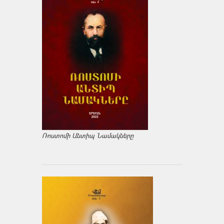
Ռոստոմի Անտիպ Նամակները