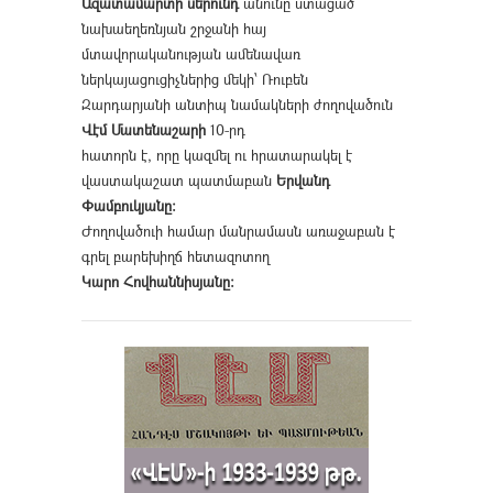
Ազատամարտի սերունդ
անունը ստացած
նախաեղեռնյան շրջանի հայ
մտավորականության ամենավառ
ներկայացուցիչներից մեկի՝ Ռուբեն
Զարդարյանի անտիպ նամակների ժողովածուն
Վէմ Մատենաշարի
10-րդ
հատորն է, որը կազմել ու հրատարակել է
վաստակաշատ պատմաբան
Երվանդ
Փամբուկյանը։
Ժողովածուի համար մանրամասն առաջաբան է
գրել բարեխիղճ հետազոտող
Կարո Հովհաննիսյանը։