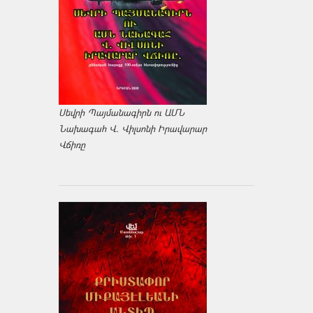
Սեվրի Պայմանագիրն ու ԱՄՆ
Նախագահ Վ. Վիլսոնի Իրավարար
Վճիռը