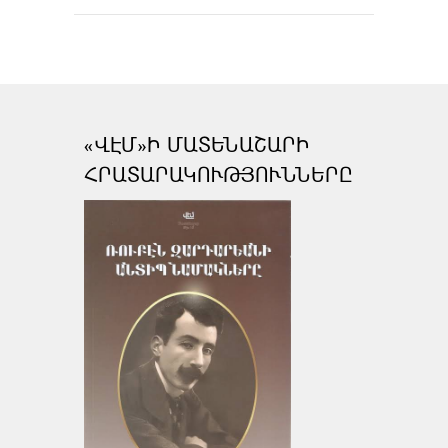
«ՎԷՄ»Ի ՄԱՏԵՆԱՇԱՐԻ
ՀՐԱՏԱՐԱԿՈՒԹՅՈՒՆՆԵՐԸ