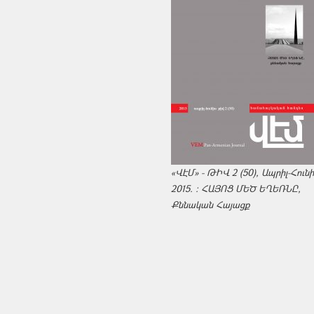
«ՎԷՄ» - ԹԻՎ 2 (50), Ապրիլ-Հուն
2015. : ՀԱՅՈՑ ՄԵԾ ԵՂԵՌՆԸ,
Քննական Հայացք