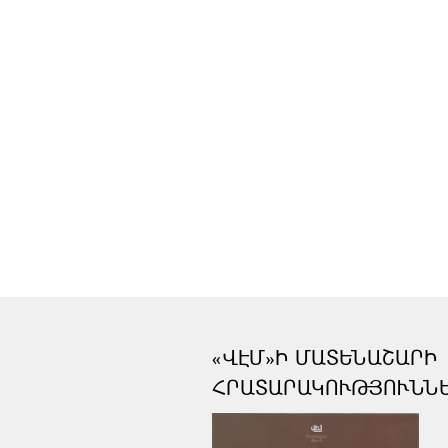
«ՎԷՄ»Ի ՄԱՏԵՆԱՇԱՐԻ
ՀՐԱՏԱՐԱԿՈՒԹՅՈՒՆՆ