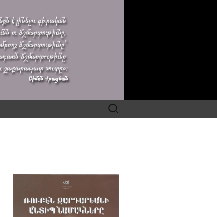
Search
for: