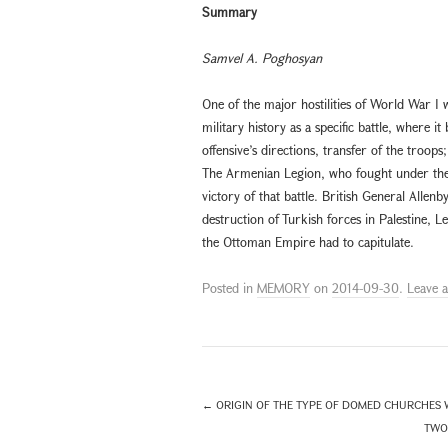
Summary
Samvel A. Poghosyan
One of the major hostilities of World War I
military history as a specific battle, where i
offensive’s directions, transfer of the troops
The Armenian Legion, who fought under the Fr
victory of that battle. British General Allen
destruction of Turkish forces in Palestine, 
the Ottoman Empire had to capitulate.
Posted in
MEMORY
on
2014-09-30
.
Leave 
←
ORIGIN OF THE TYPE OF DOMED CHURCHES W
TWO 