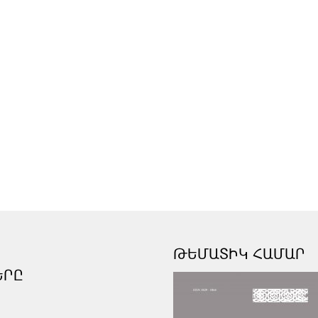
ԹԵՄԱՏԻԿ ՀԱՄԱՐ
ԵՐԸ