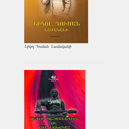
Նիկոլ Դուման. Նամականի