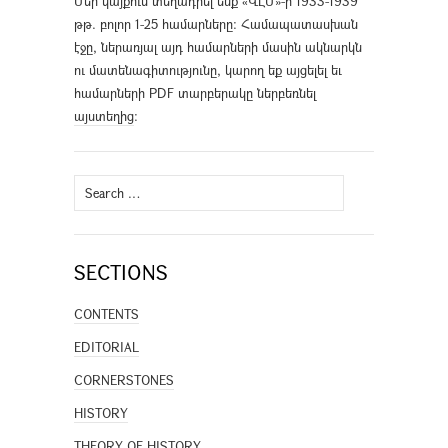
Մեր կայքում տեղադրել ենք «ՎԷՄ»-ի 1933-1939
թթ. բոլոր 1-25 համարները։ Համապատասխան
էջը, ներառյալ այդ համարների մասին ակնարկն
ու մատենագիտությունը, կարող եք այցելել եւ
համարների PDF տարբերակը ներբեռնել
այստեղից
։
Search
for:
SECTIONS
CONTENTS
EDITORIAL
CORNERSTONES
HISTORY
THEORY OF HISTORY