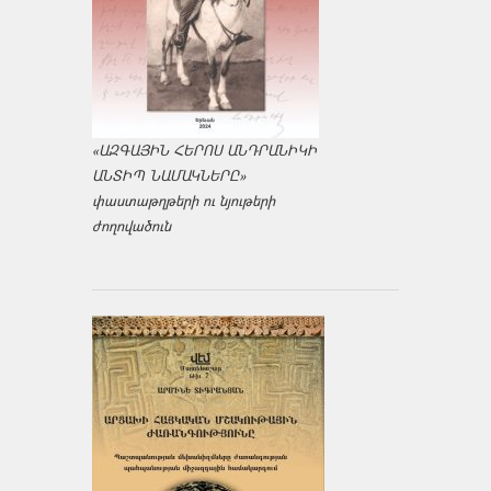
«ԱԶԳԱՅԻՆ ՀԵՐՈՍ ԱՆԴՐԱՆԻԿԻ
ԱՆՏԻՊ ՆԱՄԱԿՆԵՐԸ»
փաստաթղթերի ու նյութերի
ժողովածուն