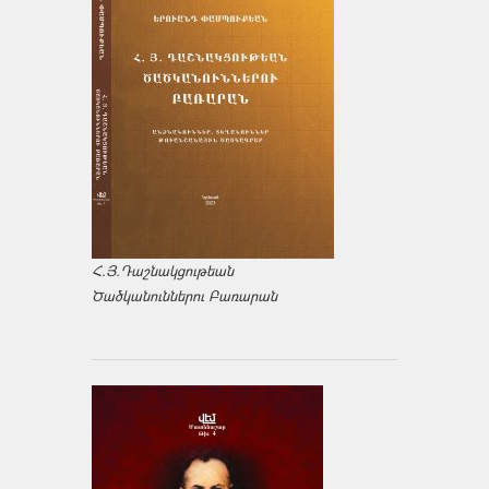
Հ.Յ.Դաշնակցութեան
Ծածկանուններու Բառարան