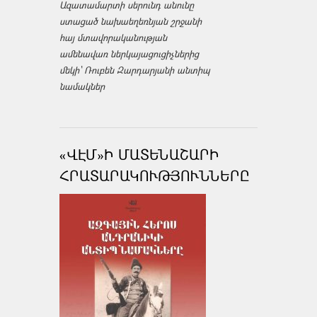
Ազատամարտի սերունդ անունը
ստացած նախաեղեռնյան շրջանի
հայ մտավորականության
ամենավառ ներկայացուցիչներից
մեկի՝ Ռուբեն Զարդարյանի անտիպ
նամակներ
«ՎԷՄ»Ի ՄԱՏԵՆԱՇԱՐԻ
ՀՐԱՏԱՐԱԿՈՒԹՅՈՒՆՆԵՐԸ