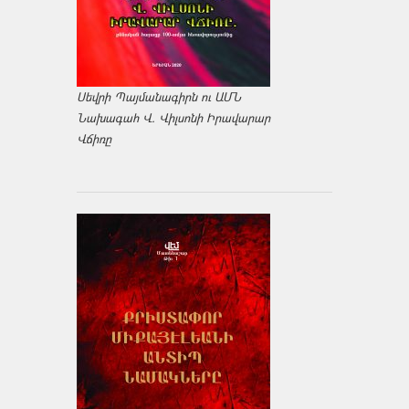
Սեվրի Պայմանագիրն ու ԱՄՆ
Նախագահ Վ. Վիլսոնի Իրավարար
Վճիռը