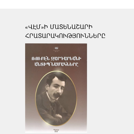
«ՎԷՄ»Ի ՄԱՏԵՆԱՇԱՐԻ
ՀՐԱՏԱՐԱԿՈՒԹՅՈՒՆՆԵՐԸ