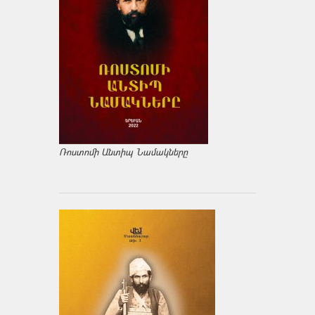
Ռոստոմի Անտիպ Նամակները