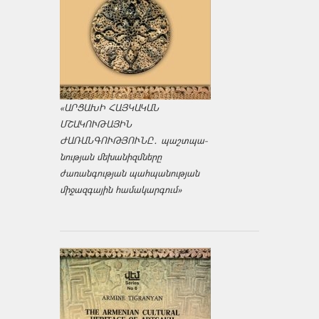
«ԱՐՑԱԽԻ ՀԱՅԿԱԿԱՆ
ՄՇԱԿՈՒԹԱՅԻՆ
ԺԱՌԱՆԳՈՒԹՅՈՒՆԸ․ պաշտպա­
նության մեխանիզմները
ժառանգության պահպանության
միջազ­գային համակարգում»