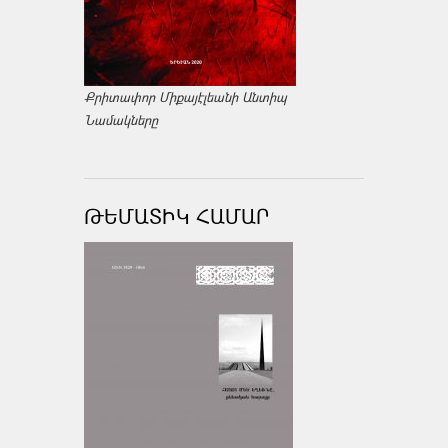
Քրիտափոր Միքայէլեանի Անտիպ
Նամակները
ԹԵՄԱՏԻԿ ՀԱՄԱՐ