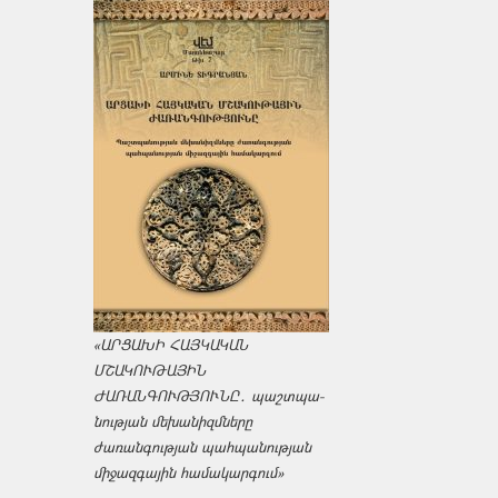
«ԱՐՑԱԽԻ ՀԱՅԿԱԿԱՆ
ՄՇԱԿՈՒԹԱՅԻՆ
ԺԱՌԱՆԳՈՒԹՅՈՒՆԸ․ պաշտպա­
նության մեխանիզմները
ժառանգության պահպանության
միջազ­գային համակարգում»