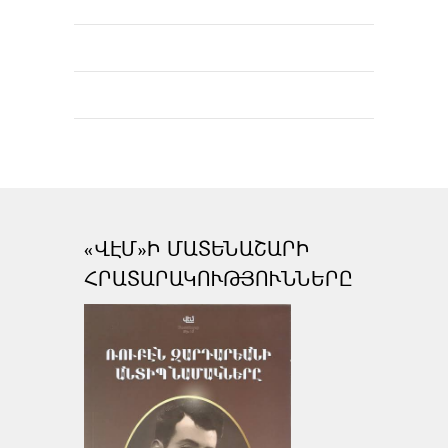
«ՎԷՄ»Ի ՄԱՏԵՆԱՇԱՐԻ
ՀՐԱՏԱՐԱԿՈՒԹՅՈՒՆՆԵՐԸ