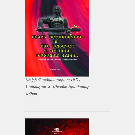
Սեվրի Պայմանագիրն ու ԱՄՆ
Նախագահ Վ. Վիլսոնի Իրավարար
Վճիռը