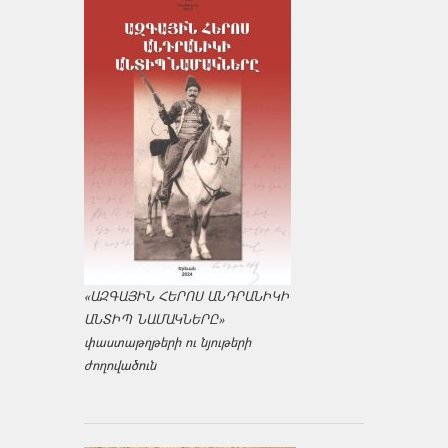
«ԱԶԳԱՅԻՆ ՀԵՐՈՍ ԱՆԴՐԱՆԻԿԻ
ԱՆՏԻՊ ՆԱՄԱԿՆԵՐԸ»
փաստաթղթերի ու նյութերի
ժողովածուն