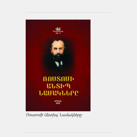
Ռոստոմի Անտիպ Նամակները