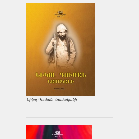
Նիկոլ Դուման. Նամականի