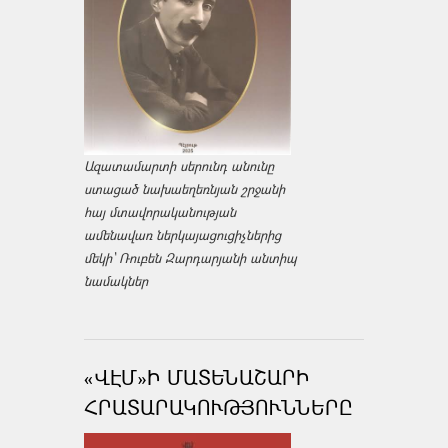
Ազատամարտի սերունդ անունը
ստացած նախաեղեռնյան շրջանի
հայ մտավորականության
ամենավառ ներկայացուցիչներից
մեկի՝ Ռուբեն Զարդարյանի անտիպ
նամակներ
«ՎԷՄ»Ի ՄԱՏԵՆԱՇԱՐԻ
ՀՐԱՏԱՐԱԿՈՒԹՅՈՒՆՆԵՐԸ