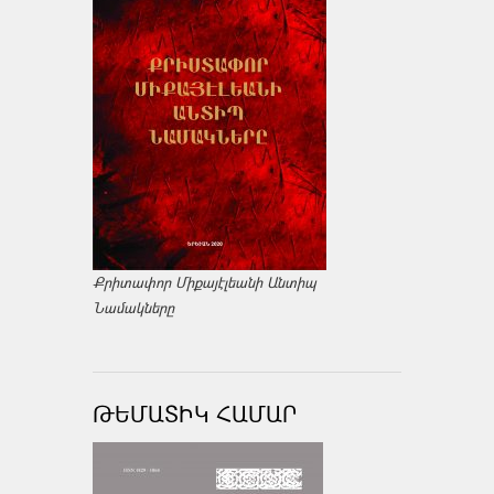
Քրիտափոր Միքայէլեանի Անտիպ
Նամակները
ԹԵՄԱՏԻԿ ՀԱՄԱՐ