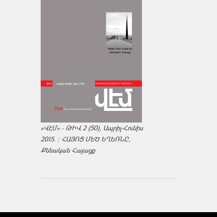
«ՎԷՄ» - ԹԻՎ 2 (50), Ապրիլ-Հունիս
2015. : ՀԱՅՈՑ ՄԵԾ ԵՂԵՌՆԸ,
Քննական Հայացք