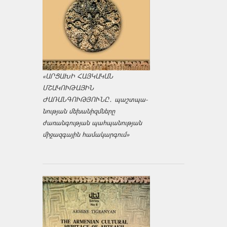
«ԱՐՑԱԽԻ ՀԱՅԿԱԿԱՆ
ՄՇԱԿՈՒԹԱՅԻՆ
ԺԱՌԱՆԳՈՒԹՅՈՒՆԸ․ պաշտպա­
նության մեխանիզմները
ժառանգության պահպանության
միջազ­գային համակարգում»