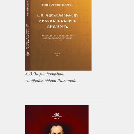
Հ.Յ.Դաշնակցութեան
Ծածկանուններու Բառարան