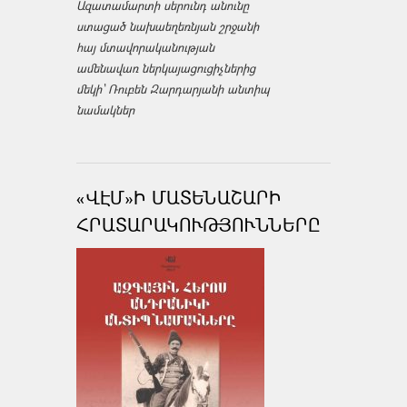
Ազատամարտի սերունդ անունը
ստացած նախաեղեռնյան շրջանի
հայ մտավորականության
ամենավառ ներկայացուցիչներից
մեկի՝ Ռուբեն Զարդարյանի անտիպ
նամակներ
«ՎԷՄ»Ի ՄԱՏԵՆԱՇԱՐԻ
ՀՐԱՏԱՐԱԿՈՒԹՅՈՒՆՆԵՐԸ