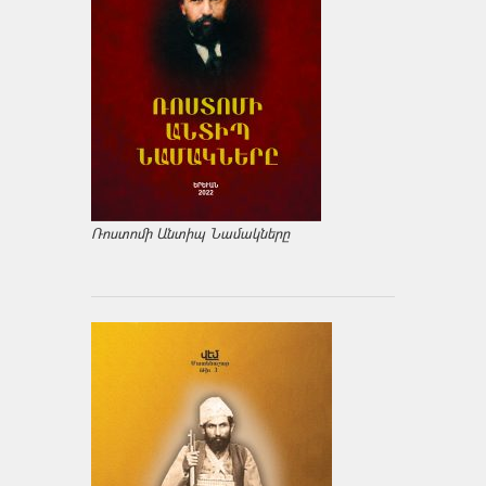
Ռոստոմի Անտիպ Նամակները