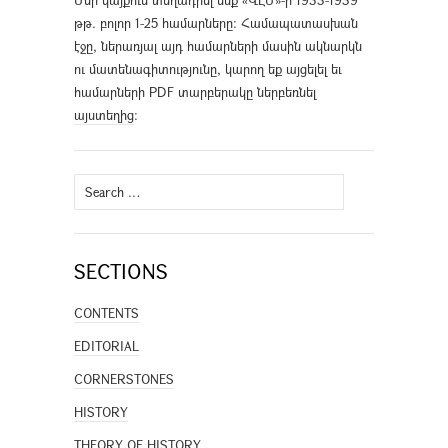
Մեր կայքում տեղադրել ենք «ՎԷՄ»-ի 1933-1939
թթ. բոլոր 1-25 համարները։ Համապատասխան
էջը, ներառյալ այդ համարների մասին ակնարկն
ու մատենագիտությունը, կարող եք այցելել եւ
համարների PDF տարբերակը ներբեռնել
այստեղից
։
Search
for:
SECTIONS
CONTENTS
EDITORIAL
CORNERSTONES
HISTORY
THEORY OF HISTORY