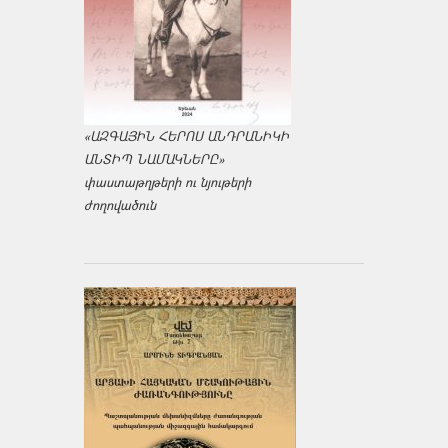
«ԱԶԳԱՅԻՆ ՀԵՐՈՍ ԱՆԴՐԱՆԻԿԻ
ԱՆՏԻՊ ՆԱՄԱԿՆԵՐԸ»
փաստաթղթերի ու նյութերի
ժողովածուն