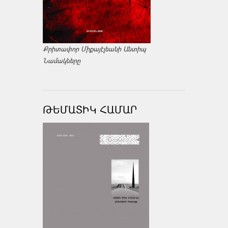
Քրիտափոր Միքայէլեանի Անտիպ
Նամակները
ԹԵՄԱՏԻԿ ՀԱՄԱՐ