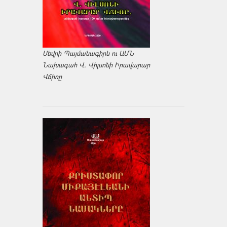
Սեվրի Պայմանագիրն ու ԱՄՆ
Նախագահ Վ. Վիլսոնի Իրավարար
Վճիռը