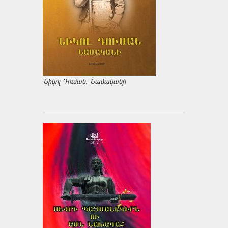
Նիկոլ Դուման. Նամականի