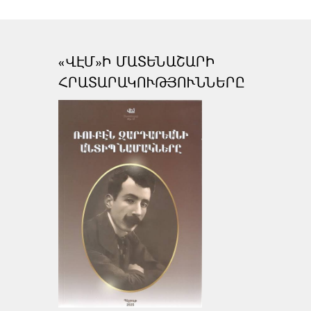
«ՎԷՄ»Ի ՄԱՏԵՆԱՇԱՐԻ
ՀՐԱՏԱՐԱԿՈՒԹՅՈՒՆՆԵՐԸ