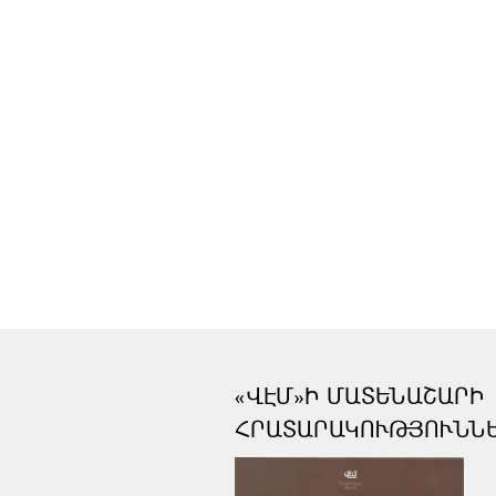
«ՎԷՄ»Ի ՄԱՏԵՆԱՇԱՐԻ
ՀՐԱՏԱՐԱԿՈՒԹՅՈՒՆՆ