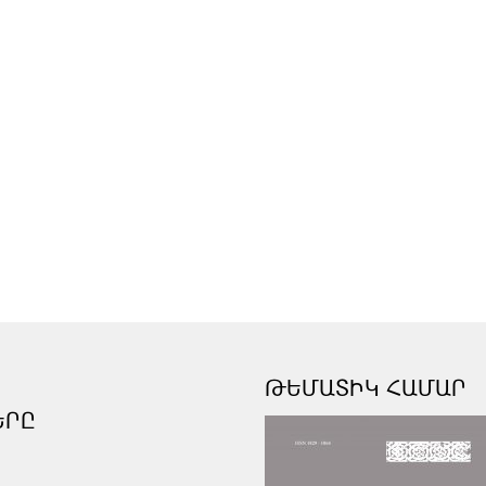
ԹԵՄԱՏԻԿ ՀԱՄԱՐ
ԵՐԸ