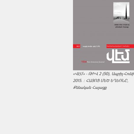
«ՎԷՄ» - ԹԻՎ 2 (50), Ապրիլ-Հուն
2015. : ՀԱՅՈՑ ՄԵԾ ԵՂԵՌՆԸ,
Քննական Հայացք