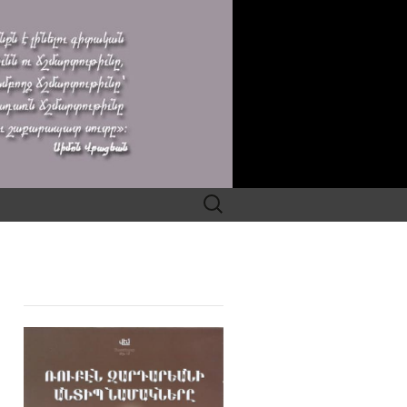
Search
for: