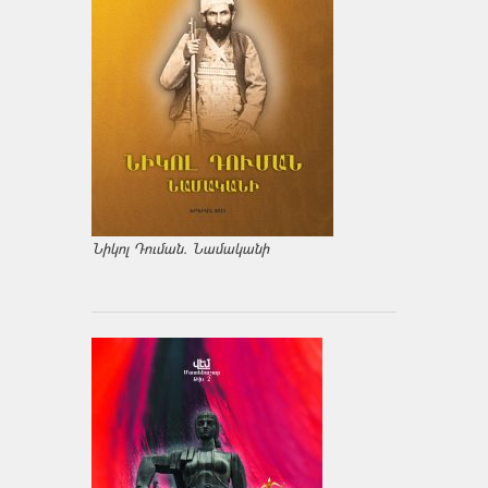
Նիկոլ Դուման. Նամականի