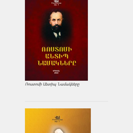
Ռոստոմի Անտիպ Նամակները