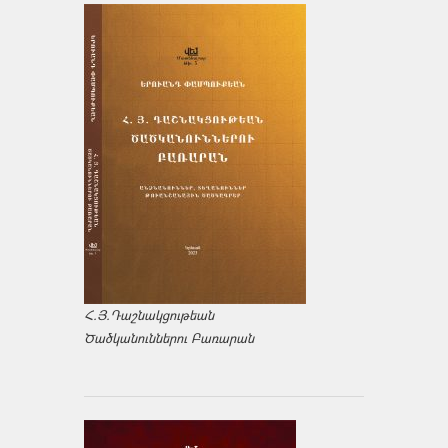
Հ.Յ.Դաշնակցութեան
Ծածկանուններու Բառարան