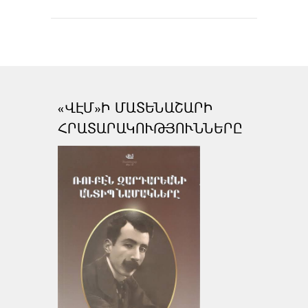
«ՎԷՄ»Ի ՄԱՏԵՆԱՇԱՐԻ
ՀՐԱՏԱՐԱԿՈՒԹՅՈՒՆՆԵՐԸ