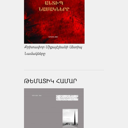
Քրիտափոր Միքայէլեանի Անտիպ
Նամակները
ԹԵՄԱՏԻԿ ՀԱՄԱՐ