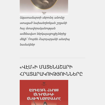
Ազատամարտի սերունդ անունը
ստացած նախաեղեռնյան շրջանի
հայ մտավորականության
ամենավառ ներկայացուցիչներից
մեկի՝ Ռուբեն Զարդարյանի անտիպ
նամակներ
«ՎԷՄ»Ի ՄԱՏԵՆԱՇԱՐԻ
ՀՐԱՏԱՐԱԿՈՒԹՅՈՒՆՆԵՐԸ