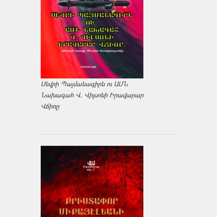
Սեվրի Պայմանագիրն ու ԱՄՆ
Նախագահ Վ. Վիլսոնի Իրավարար
Վճիռը