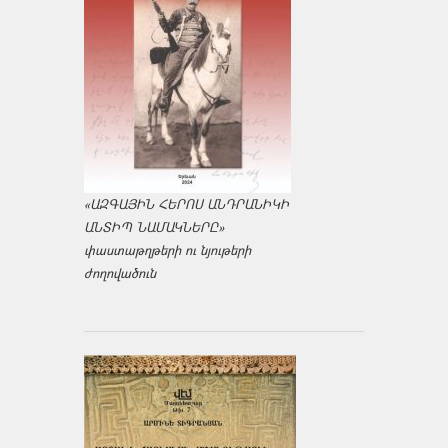
«ԱԶԳԱՅԻՆ ՀԵՐՈՍ ԱՆԴՐԱՆԻԿԻ
ԱՆՏԻՊ ՆԱՄԱԿՆԵՐԸ»
փաստաթղթերի ու նյութերի
ժողովածուն