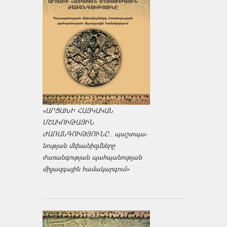
«ԱՐՑԱԽԻ ՀԱՅԿԱԿԱՆ
ՄՇԱԿՈՒԹԱՅԻՆ
ԺԱՌԱՆԳՈՒԹՅՈՒՆԸ․ պաշտպա­
նության մեխանիզմները
ժառանգության պահպանության
միջազ­գային համակարգում»