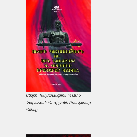
Սեվրի Պայմանագիրն ու ԱՄՆ
Նախագահ Վ. Վիլսոնի Իրավարար
Վճիռը