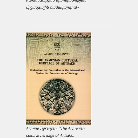
ժառանգության պահպանության
միջազ­գային համակարգում»
Armine Tigranyan, "The Armenian
cultural heritage of Artsakh.