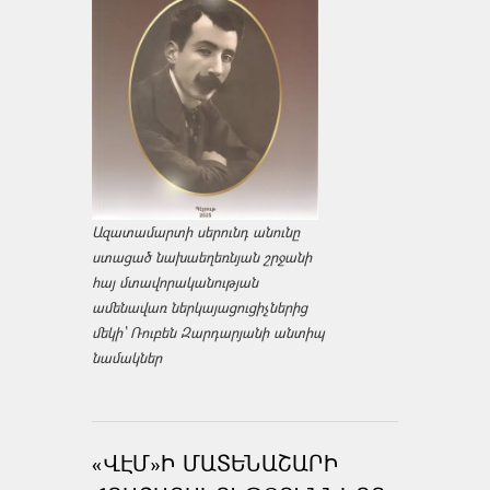
Ազատամարտի սերունդ անունը
ստացած նախաեղեռնյան շրջանի
հայ մտավորականության
ամենավառ ներկայացուցիչներից
մեկի՝ Ռուբեն Զարդարյանի անտիպ
նամակներ
«ՎԷՄ»Ի ՄԱՏԵՆԱՇԱՐԻ