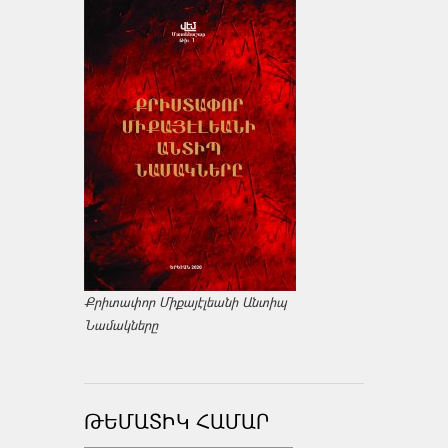
Քրիտափոր Միքայէլեանի Անտիպ
Նամակները
ԹԵՄԱՏԻԿ ՀԱՄԱՐ