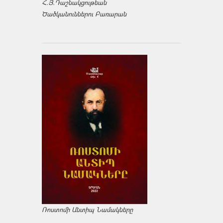
Հ.Յ.Դաշնակցութեան
Ծածկանուններու Բառարան
Ռոստոմի Անտիպ Նամակները