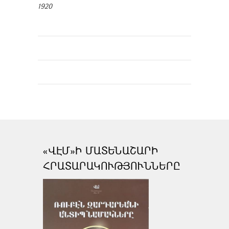
1920
«ՎԷՄ»Ի ՄԱՏԵՆԱՇԱՐԻ
ՀՐԱՏԱՐԱԿՈՒԹՅՈՒՆՆԵՐԸ