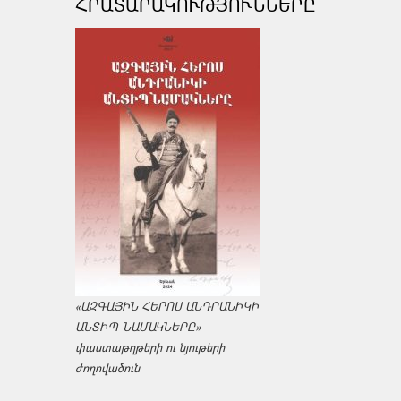
ՀՐԱՏԱՐԱԿՈՒԹՅՈՒՆՆԵՐԸ
«ԱԶԳԱՅԻՆ ՀԵՐՈՍ ԱՆԴՐԱՆԻԿԻ
ԱՆՏԻՊ ՆԱՄԱԿՆԵՐԸ»
փաստաթղթերի ու նյութերի
ժողովածուն