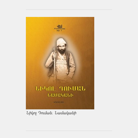
Նիկոլ Դուման. Նամականի