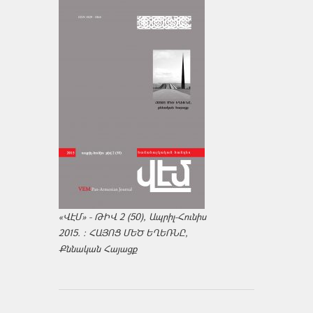
«ՎԷՄ» - ԹԻՎ 2 (50), Ապրիլ-Հունիս
2015. : ՀԱՅՈՑ ՄԵԾ ԵՂԵՌՆԸ,
Քննական Հայացք