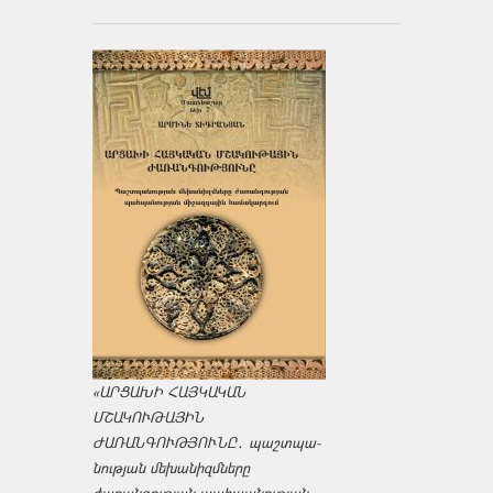
«ԱՐՑԱԽԻ ՀԱՅԿԱԿԱՆ
ՄՇԱԿՈՒԹԱՅԻՆ
ԺԱՌԱՆԳՈՒԹՅՈՒՆԸ․ պաշտպա­
նության մեխանիզմները