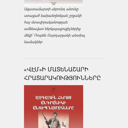
Ազատամարտի սերունդ անունը
ստացած նախաեղեռնյան շրջանի
հայ մտավորականության
ամենավառ ներկայացուցիչներից
մեկի՝ Ռուբեն Զարդարյանի անտիպ
նամակներ
«ՎԷՄ»Ի ՄԱՏԵՆԱՇԱՐԻ
ՀՐԱՏԱՐԱԿՈՒԹՅՈՒՆՆԵՐԸ