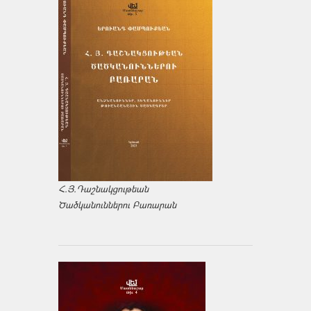
Հ.Յ.Դաշնակցութեան
Ծածկանուններու Բառարան