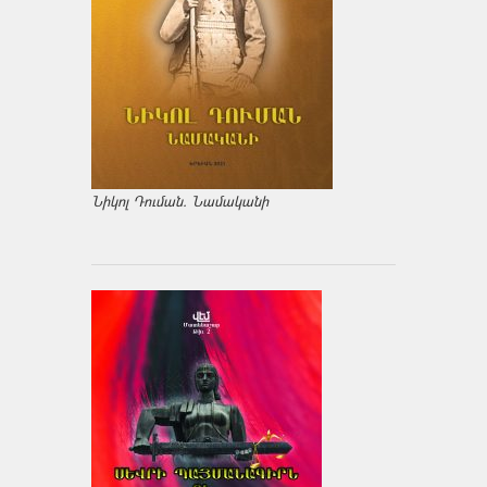
Նիկոլ Դուման. Նամականի