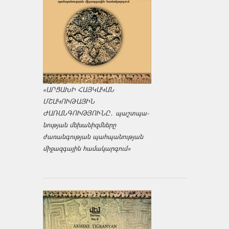
«ԱՐՑԱԽԻ ՀԱՅԿԱԿԱՆ
ՄՇԱԿՈՒԹԱՅԻՆ
ԺԱՌԱՆԳՈՒԹՅՈՒՆԸ․ պաշտպա­
նության մեխանիզմները
ժառանգության պահպանության
միջազ­գային համակարգում»