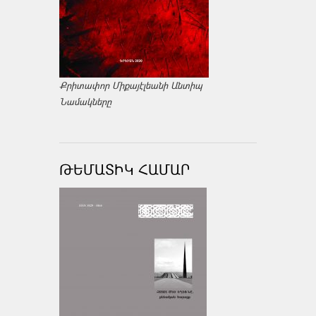
Քրիտափոր Միքայէլեանի Անտիպ
Նամակները
ԹԵՄԱՏԻԿ ՀԱՄԱՐ