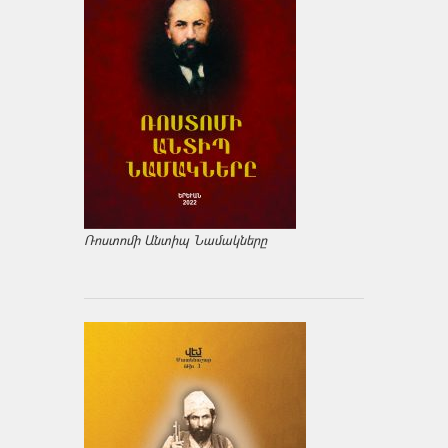
Ռոստոմի Անտիպ Նամակները