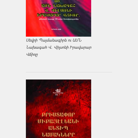
Սեվրի Պայմանագիրն ու ԱՄՆ
Նախագահ Վ. Վիլսոնի Իրավարար
Վճիռը