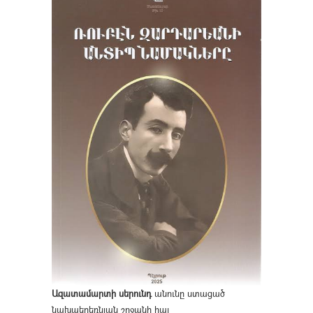
Ազատամարտի սերունդ
անունը ստացած
նախաեղեռնյան շրջանի հայ