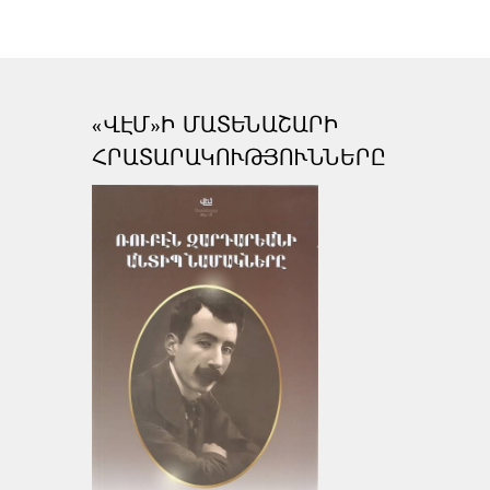
«ՎԷՄ»Ի ՄԱՏԵՆԱՇԱՐԻ
ՀՐԱՏԱՐԱԿՈՒԹՅՈՒՆՆԵՐԸ