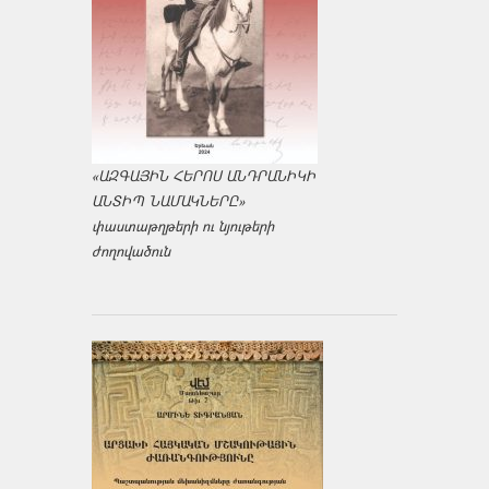
«ԱԶԳԱՅԻՆ ՀԵՐՈՍ ԱՆԴՐԱՆԻԿԻ
ԱՆՏԻՊ ՆԱՄԱԿՆԵՐԸ»
փաստաթղթերի ու նյութերի
ժողովածուն