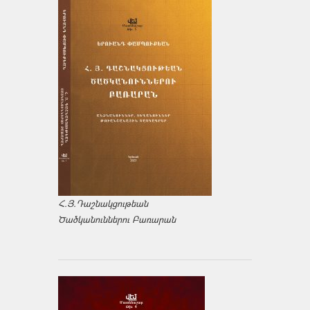
Հ.Յ.Դաշնակցութեան
Ծածկանուններու Բառարան