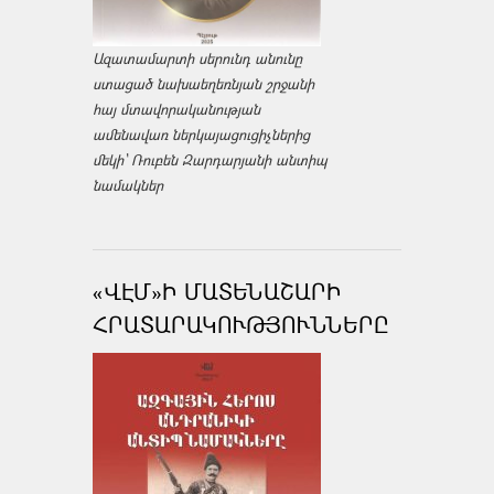
Ազատամարտի սերունդ անունը
ստացած նախաեղեռնյան շրջանի
հայ մտավորականության
ամենավառ ներկայացուցիչներից
մեկի՝ Ռուբեն Զարդարյանի անտիպ
նամակներ
«ՎԷՄ»Ի ՄԱՏԵՆԱՇԱՐԻ
ՀՐԱՏԱՐԱԿՈՒԹՅՈՒՆՆԵՐԸ