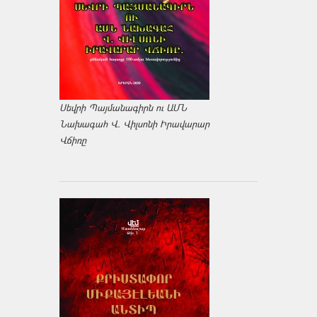
Սեվրի Պայմանագիրն ու ԱՄՆ
Նախագահ Վ. Վիլսոնի Իրավարար
Վճիռը