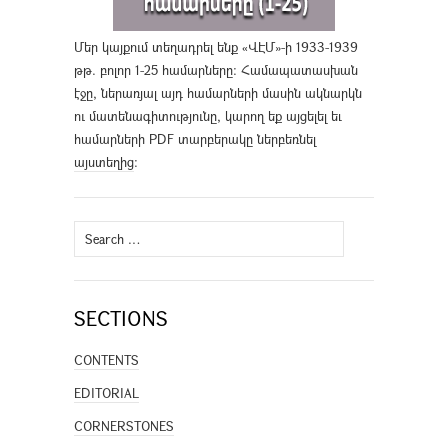
Մեր կայքում տեղադրել ենք «ՎԷՄ»-ի 1933-1939
թթ. բոլոր 1-25 համարները։ Համապատասխան
էջը, ներառյալ այդ համարների մասին ակնարկն
ու մատենագիտությունը, կարող եք այցելել եւ
համարների PDF տարբերակը ներբեռնել
այստեղից
։
Search
for:
SECTIONS
CONTENTS
EDITORIAL
CORNERSTONES