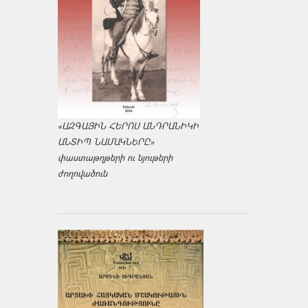
«ԱԶԳԱՅԻՆ ՀԵՐՈՍ ԱՆԴՐԱՆԻԿԻ
ԱՆՏԻՊ ՆԱՄԱԿՆԵՐԸ»
փաստաթղթերի ու նյութերի
ժողովածուն