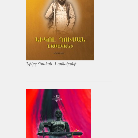
Նիկոլ Դուման. Նամականի