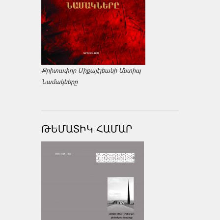
Քրիտափոր Միքայէլեանի Անտիպ
Նամակները
ԹԵՄԱՏԻԿ ՀԱՄԱՐ