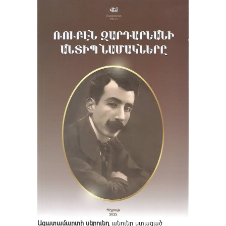
Ազատամարտի սերունդ
անունը ստացած