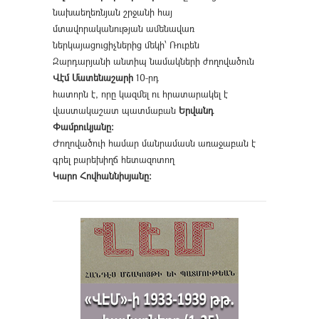
նախաեղեռնյան շրջանի հայ
մտավորականության ամենավառ
ներկայացուցիչներից մեկի՝ Ռուբեն
Զարդարյանի անտիպ նամակների ժողովածուն
Վէմ Մատենաշարի
10-րդ
հատորն է, որը կազմել ու հրատարակել է
վաստակաշատ պատմաբան
Երվանդ
Փամբուկյանը։
Ժողովածուի համար մանրամասն առաջաբան է
գրել բարեխիղճ հետազոտող
Կարո Հովհաննիսյանը։