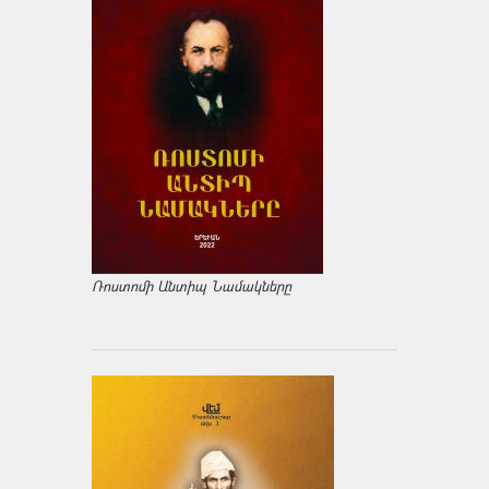
Ռոստոմի Անտիպ Նամակները