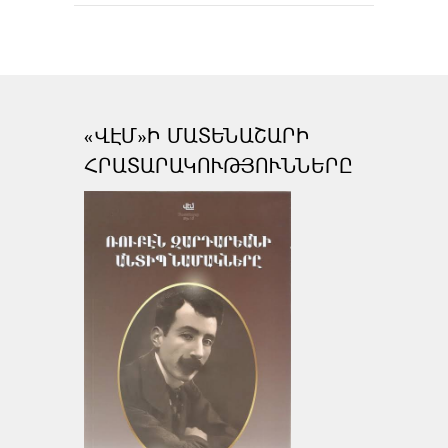
«ՎԷՄ»Ի ՄԱՏԵՆԱՇԱՐԻ
ՀՐԱՏԱՐԱԿՈՒԹՅՈՒՆՆԵՐԸ