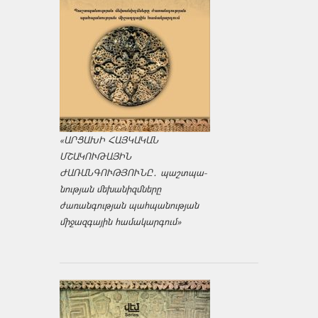
«ԱՐՑԱԽԻ ՀԱՅԿԱԿԱՆ
ՄՇԱԿՈՒԹԱՅԻՆ
ԺԱՌԱՆԳՈՒԹՅՈՒՆԸ․ պաշտպա­
նության մեխանիզմները
ժառանգության պահպանության
միջազ­գային համակարգում»