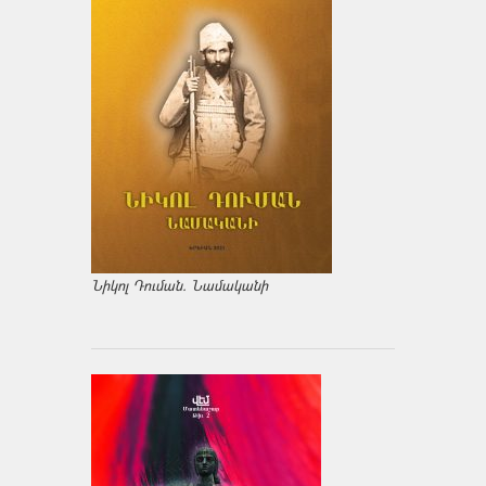
Նիկոլ Դուման. Նամականի