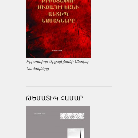
Քրիտափոր Միքայէլեանի Անտիպ
Նամակները
ԹԵՄԱՏԻԿ ՀԱՄԱՐ