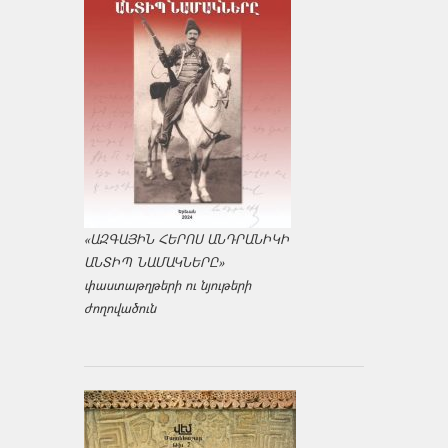
«ԱԶԳԱՅԻՆ ՀԵՐՈՍ ԱՆԴՐԱՆԻԿԻ
ԱՆՏԻՊ ՆԱՄԱԿՆԵՐԸ»
փաստաթղթերի ու նյութերի
ժողովածուն