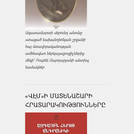
Ազատամարտի սերունդ անունը
ստացած նախաեղեռնյան շրջանի
հայ մտավորականության
ամենավառ ներկայացուցիչներից
մեկի՝ Ռուբեն Զարդարյանի անտիպ
նամակներ
«ՎԷՄ»Ի ՄԱՏԵՆԱՇԱՐԻ
ՀՐԱՏԱՐԱԿՈՒԹՅՈՒՆՆԵՐԸ