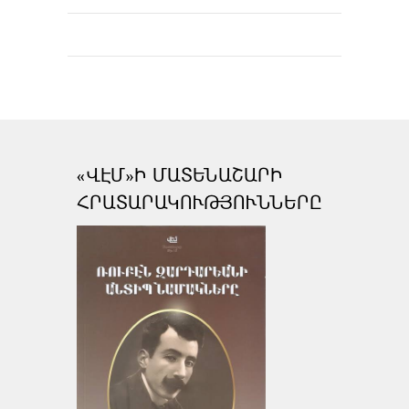
«ՎԷՄ»Ի ՄԱՏԵՆԱՇԱՐԻ
ՀՐԱՏԱՐԱԿՈՒԹՅՈՒՆՆԵՐԸ