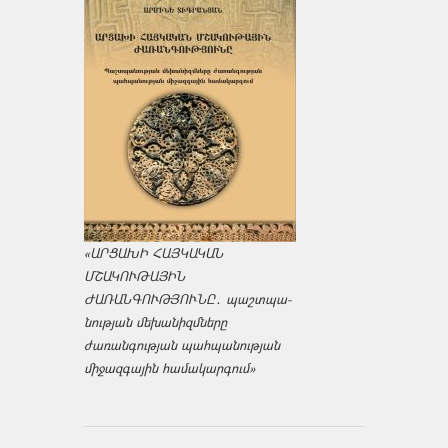
«ԱՐՑԱԽԻ ՀԱՅԿԱԿԱՆ
ՄՇԱԿՈՒԹԱՅԻՆ
ԺԱՌԱՆԳՈՒԹՅՈՒՆԸ․ պաշտպա­
նության մեխանիզմները
ժառանգության պահպանության
միջազ­գային համակարգում»