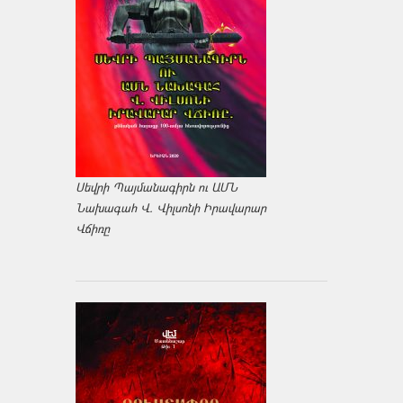
Սեվրի Պայմանագիրն ու ԱՄՆ
Նախագահ Վ. Վիլսոնի Իրավարար
Վճիռը