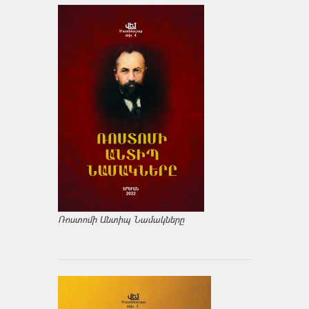
Ռոստոմի Անտիպ Նամակները