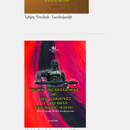
Նիկոլ Դուման. Նամականի