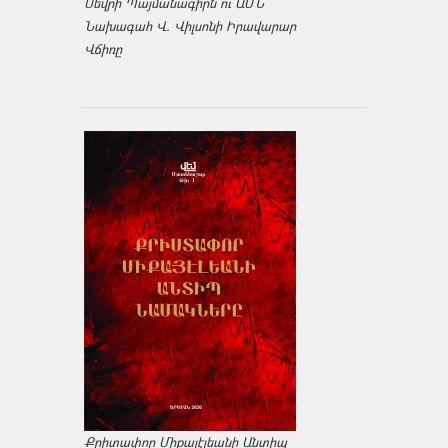
Սեվրի Պայմանագիրն ու ԱՄՆ
Նախագահ Վ. Վիլսոնի Իրավարար
Վճիռը
Քրիտափոր Միքայէլեանի Անտիպ