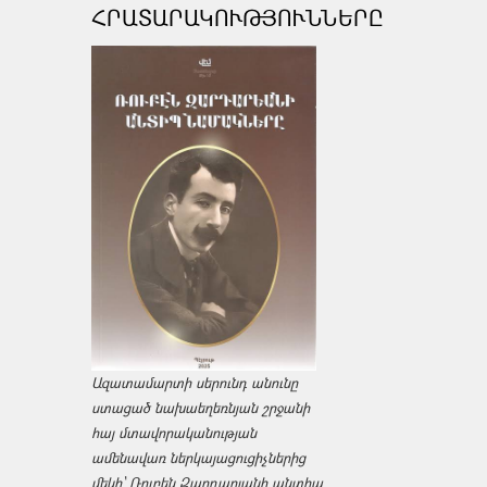
ՀՐԱՏԱՐԱԿՈՒԹՅՈՒՆՆԵՐԸ
Ազատամարտի սերունդ անունը
ստացած նախաեղեռնյան շրջանի
հայ մտավորականության
ամենավառ ներկայացուցիչներից
մեկի՝ Ռուբեն Զարդարյանի անտիպ