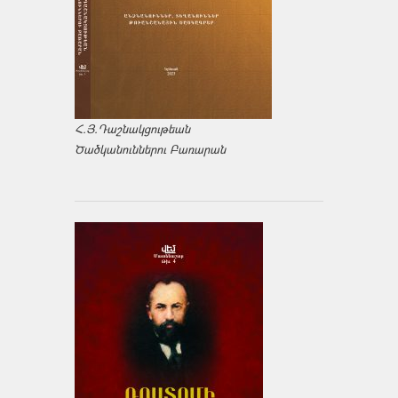
Հ.Յ.Դաշնակցութեան
Ծածկանուններու Բառարան