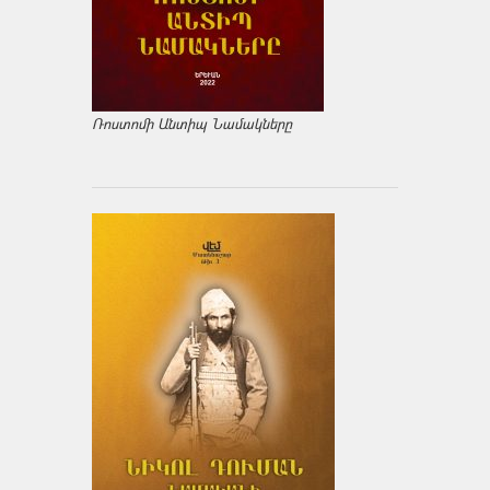
Ռոստոմի Անտիպ Նամակները