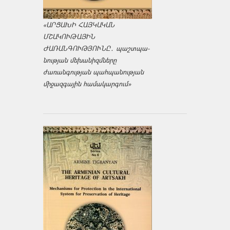
«ԱՐՑԱԽԻ ՀԱՅԿԱԿԱՆ
ՄՇԱԿՈՒԹԱՅԻՆ
ԺԱՌԱՆԳՈՒԹՅՈՒՆԸ․ պաշտպա­
նության մեխանիզմները
ժառանգության պահպանության
միջազ­գային համակարգում»