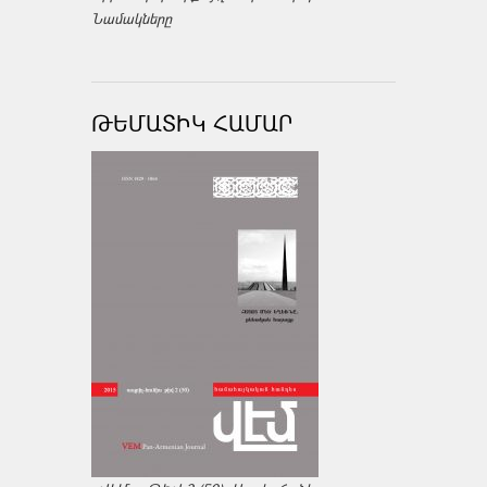
Նամակները
ԹԵՄԱՏԻԿ ՀԱՄԱՐ