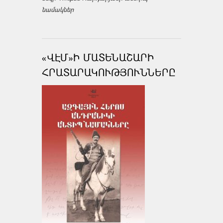
նամակներ
«ՎԷՄ»Ի ՄԱՏԵՆԱՇԱՐԻ
ՀՐԱՏԱՐԱԿՈՒԹՅՈՒՆՆԵՐԸ