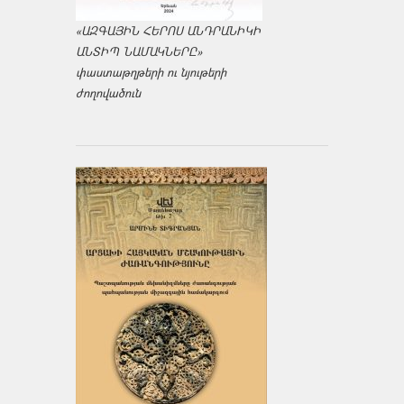
«ԱԶԳԱՅԻՆ ՀԵՐՈՍ ԱՆԴՐԱՆԻԿԻ
ԱՆՏԻՊ ՆԱՄԱԿՆԵՐԸ»
փաստաթղթերի ու նյութերի
ժողովածուն