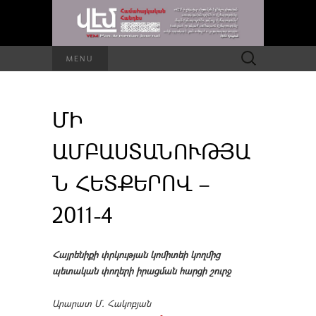
Որոնել՝
MENU
ՄԻ
ԱՄԲԱՍՏԱՆՈՒԹՅԱ
Ն ՀԵՏՔԵՐՈՎ –
2011-4
Հայրենիքի փրկության կոմիտեի կողմից
պետական փողերի իրացման հարցի շուրջ
Արարատ Մ. Հակոբյան