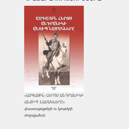
«ԱԶԳԱՅԻՆ ՀԵՐՈՍ ԱՆԴՐԱՆԻԿԻ
ԱՆՏԻՊ ՆԱՄԱԿՆԵՐԸ»
փաստաթղթերի ու նյութերի
ժողովածուն