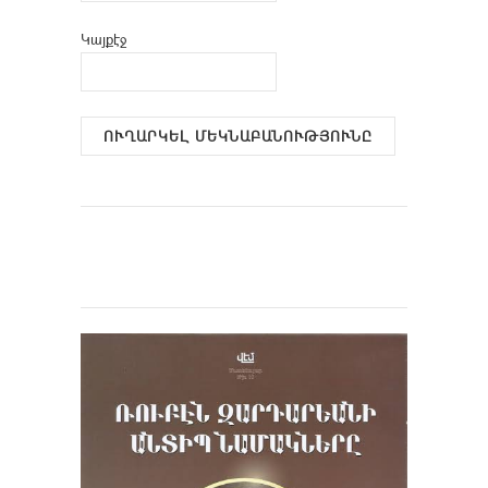
Կայքէջ