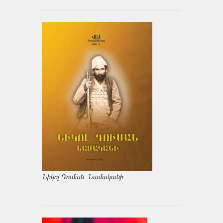
Նիկոլ Դուման. Նամականի