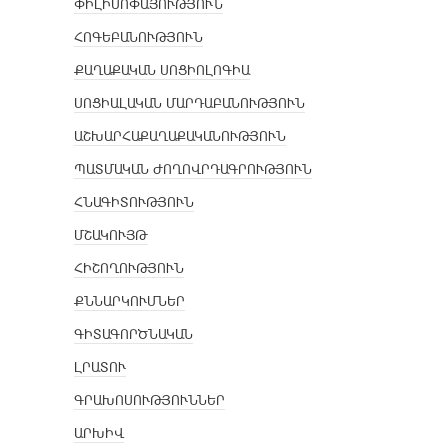
ՓԻԼԻՍՈՓԱՅՈՒԹՅՈՒՆ
ՀՈԳԵԲԱՆՈՒԹՅՈՒՆ
ՔԱՂԱՔԱԿԱՆ ՍՈՑԻՈԼՈԳԻԱ
ՍՈՑԻԱԼԱԿԱՆ ՄԱՐԴԱԲԱՆՈՒԹՅՈՒՆ
ԱՇԽԱՐՀԱՔԱՂԱՔԱԿԱՆՈՒԹՅՈՒՆ
ՊԱՏՄԱԿԱՆ ԺՈՂՈՎՐԴԱԳՐՈՒԹՅՈՒՆ
ՀՆԱԳԻՏՈՒԹՅՈՒՆ
ՄՇԱԿՈՒՅԹ
ՀԻՇՈՂՈՒԹՅՈՒՆ
ՔՆՆԱՐԿՈՒՄՆԵՐ
ԳԻՏԱԳՈՐԾՆԱԿԱՆ
ԼՐԱՏՈՒ
ԳՐԱԽՈՍՈՒԹՅՈՒՆՆԵՐ
ԱՐԽԻՎ