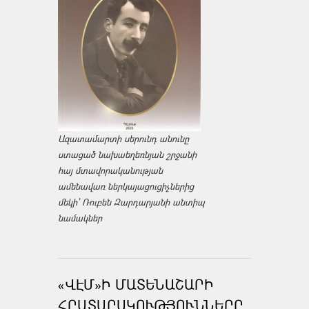
Ազատամարտի սերունդ անունը
ստացած նախաեղեռնյան շրջանի
հայ մտավորականության
ամենավառ ներկայացուցիչներից
մեկի՝ Ռուբեն Զարդարյանի անտիպ
նամակներ
«ՎԷՄ»Ի ՄԱՏԵՆԱՇԱՐԻ
ՀՐԱՏԱՐԱԿՈՒԹՅՈՒՆՆԵՐԸ