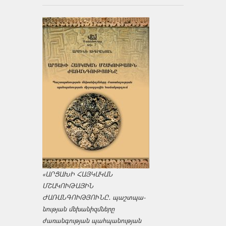
«ԱՐՑԱԽԻ ՀԱՅԿԱԿԱՆ
ՄՇԱԿՈՒԹԱՅԻՆ
ԺԱՌԱՆԳՈՒԹՅՈՒՆԸ․ պաշտպա­
նության մեխանիզմները
ժառանգության պահպանության