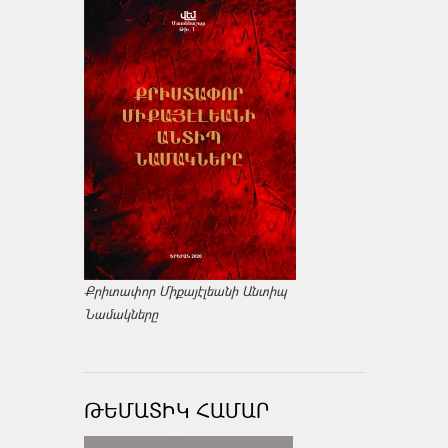
Քրիտափոր Միքայէլեանի Անտիպ
Նամակները
ԹԵՄԱՏԻԿ ՀԱՄԱՐ