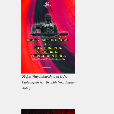
Սեվրի Պայմանագիրն ու ԱՄՆ
Նախագահ Վ. Վիլսոնի Իրավարար
Վճիռը