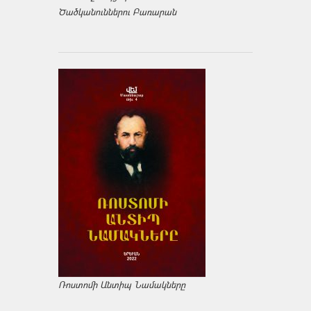
Ծածկանուններու Բառարան
Ռոստոմի Անտիպ Նամակները