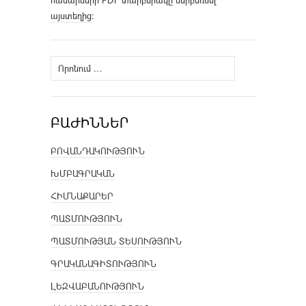
համարների PDF տարբերակը ներբեռնել
այստեղից
։
Որոնել՝
ԲԱԺԻՆՆԵՐ
ԲՈՎԱՆԴԱԿՈՒԹՅՈՒՆ
ԽՄԲԱԳՐԱԿԱՆ
ՀԻՄՆԱՔԱՐԵՐ
ՊԱՏՄՈՒԹՅՈՒՆ
ՊԱՏՄՈՒԹՅԱՆ ՏԵՍՈՒԹՅՈՒՆ
ԳՐԱԿԱՆԱԳԻՏՈՒԹՅՈՒՆ
ԼԵԶՎԱԲԱՆՈՒԹՅՈՒՆ