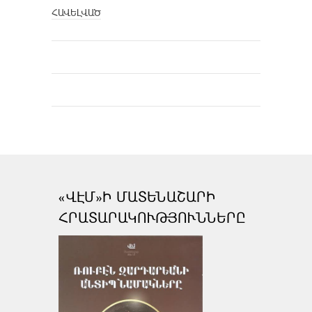
ՀԱՎԵԼՎԱԾ
«ՎԷՄ»Ի ՄԱՏԵՆԱՇԱՐԻ
ՀՐԱՏԱՐԱԿՈՒԹՅՈՒՆՆԵՐԸ