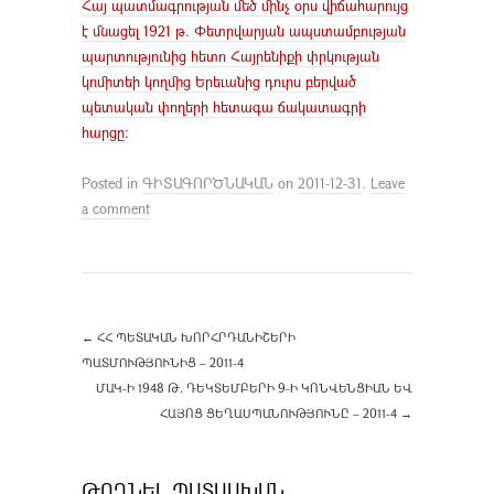
Հայ պատմագրության մեծ մինչ օրս վիճահարույց
է մնացել 1921 թ. Փետրվարյան ապստամբության
պարտությունից հետո Հայրենիքի փրկության
կոմիտեի կողմից Երեւանից դուրս բերված
պետական փողերի հետագա ճակատագրի
հարցը:
Posted in
ԳԻՏԱԳՈՐԾՆԱԿԱՆ
on
2011-12-31
.
Leave
a comment
←
ՀՀ ՊԵՏԱԿԱՆ ԽՈՐՀՐԴԱՆԻՇԵՐԻ
ՊԱՏՄՈՒԹՅՈՒՆԻՑ – 2011-4
ՄԱԿ-Ի 1948 Թ. ԴԵԿՏԵՄԲԵՐԻ 9-Ի ԿՈՆՎԵՆՑԻԱՆ ԵՎ
ՀԱՅՈՑ ՑԵՂԱՍՊԱՆՈՒԹՅՈՒՆԸ – 2011-4
→
ԹՈՂՆԵԼ ՊԱՏԱՍԽԱՆ