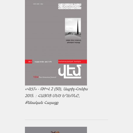
«ՎԷՄ» - ԹԻՎ 2 (50), Ապրիլ-Հունիս
2015. : ՀԱՅՈՑ ՄԵԾ ԵՂԵՌՆԸ,
Քննական Հայացք