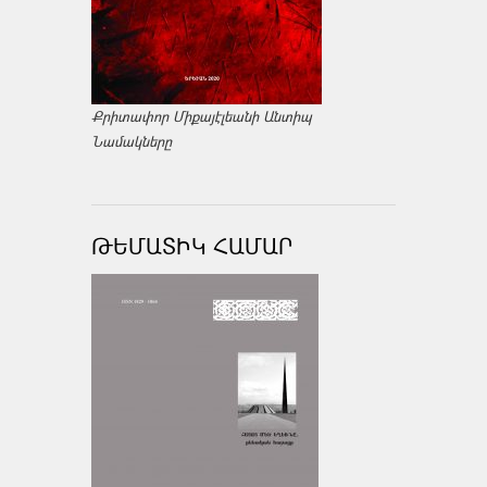
Քրիտափոր Միքայէլեանի Անտիպ
Նամակները
ԹԵՄԱՏԻԿ ՀԱՄԱՐ