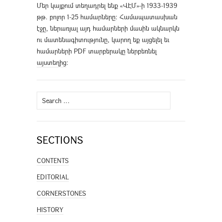
Մեր կայքում տեղադրել ենք «ՎԷՄ»-ի 1933-1939
թթ. բոլոր 1-25 համարները։ Համապատասխան
էջը, ներառյալ այդ համարների մասին ակնարկն
ու մատենագիտությունը, կարող եք այցելել եւ
համարների PDF տարբերակը ներբեռնել
այստեղից
։
Search
for:
SECTIONS
CONTENTS
EDITORIAL
CORNERSTONES
HISTORY