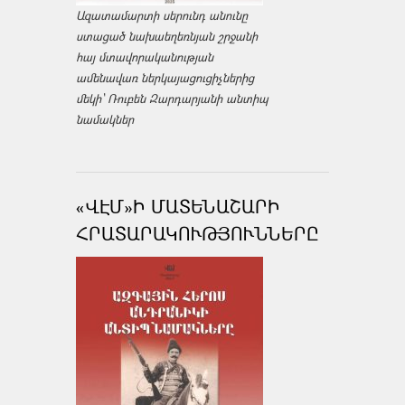
Ազատամարտի սերունդ անունը
ստացած նախաեղեռնյան շրջանի
հայ մտավորականության
ամենավառ ներկայացուցիչներից
մեկի՝ Ռուբեն Զարդարյանի անտիպ
նամակներ
«ՎԷՄ»Ի ՄԱՏԵՆԱՇԱՐԻ
ՀՐԱՏԱՐԱԿՈՒԹՅՈՒՆՆԵՐԸ