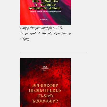
Սեվրի Պայմանագիրն ու ԱՄՆ
Նախագահ Վ. Վիլսոնի Իրավարար
Վճիռը