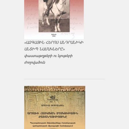
«ԱԶԳԱՅԻՆ ՀԵՐՈՍ ԱՆԴՐԱՆԻԿԻ
ԱՆՏԻՊ ՆԱՄԱԿՆԵՐԸ»
փաստաթղթերի ու նյութերի
ժողովածուն