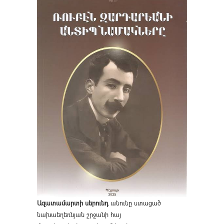
Ազատամարտի սերունդ
անունը ստացած
նախաեղեռնյան շրջանի հայ