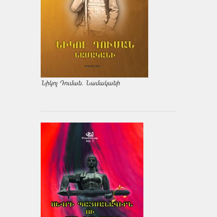
Նիկոլ Դուման. Նամականի