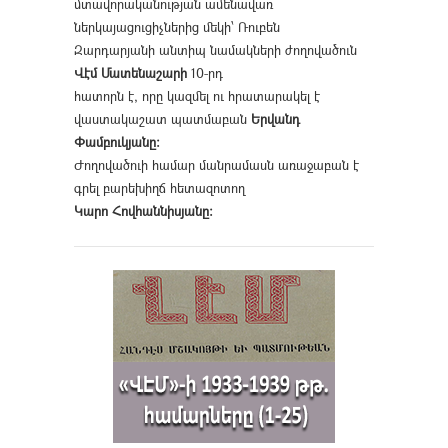
մտավորականության ամենավառ
ներկայացուցիչներից մեկի՝ Ռուբեն
Զարդարյանի անտիպ նամակների ժողովածուն
Վէմ Մատենաշարի
10-րդ
հատորն է, որը կազմել ու հրատարակել է
վաստակաշատ պատմաբան
Երվանդ
Փամբուկյանը։
Ժողովածուի համար մանրամասն առաջաբան է
գրել բարեխիղճ հետազոտող
Կարո Հովհաննիսյանը։