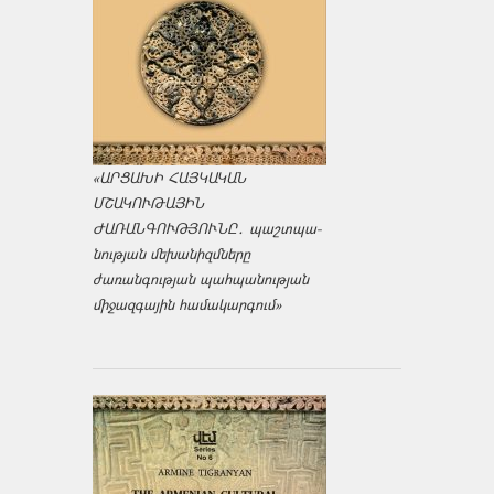
«ԱՐՑԱԽԻ ՀԱՅԿԱԿԱՆ
ՄՇԱԿՈՒԹԱՅԻՆ
ԺԱՌԱՆԳՈՒԹՅՈՒՆԸ․ պաշտպա­
նության մեխանիզմները
ժառանգության պահպանության
միջազ­գային համակարգում»