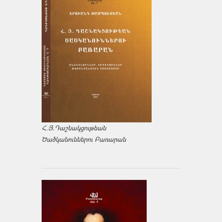
Հ.Յ.Դաշնակցութեան
Ծածկանուններու Բառարան