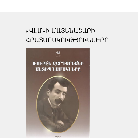
«ՎԷՄ»Ի ՄԱՏԵՆԱՇԱՐԻ
ՀՐԱՏԱՐԱԿՈՒԹՅՈՒՆՆԵՐԸ