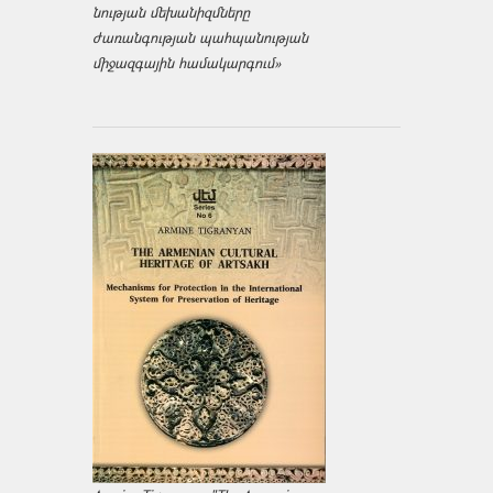
նության մեխանիզմները
ժառանգության պահպանության
միջազ­գային համակարգում»