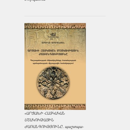
«ԱՐՑԱԽԻ ՀԱՅԿԱԿԱՆ
ՄՇԱԿՈՒԹԱՅԻՆ
ԺԱՌԱՆԳՈՒԹՅՈՒՆԸ․ պաշտպա­