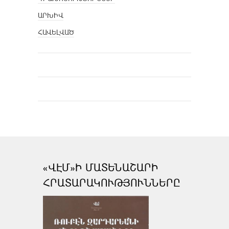
ԱՐԽԻՎ
ՀԱՎԵԼՎԱԾ
«ՎԷՄ»Ի ՄԱՏԵՆԱՇԱՐԻ
ՀՐԱՏԱՐԱԿՈՒԹՅՈՒՆՆԵՐԸ