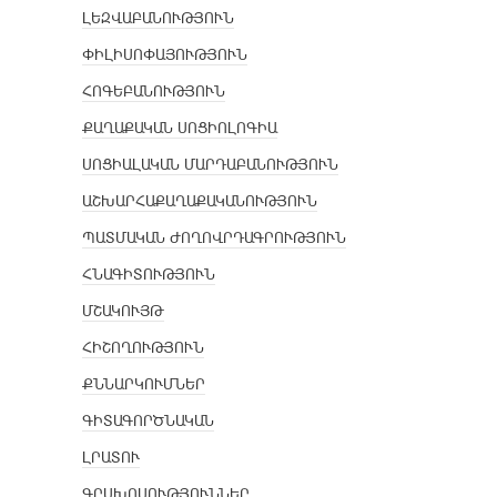
ԼԵԶՎԱԲԱՆՈՒԹՅՈՒՆ
ՓԻԼԻՍՈՓԱՅՈՒԹՅՈՒՆ
ՀՈԳԵԲԱՆՈՒԹՅՈՒՆ
ՔԱՂԱՔԱԿԱՆ ՍՈՑԻՈԼՈԳԻԱ
ՍՈՑԻԱԼԱԿԱՆ ՄԱՐԴԱԲԱՆՈՒԹՅՈՒՆ
ԱՇԽԱՐՀԱՔԱՂԱՔԱԿԱՆՈՒԹՅՈՒՆ
ՊԱՏՄԱԿԱՆ ԺՈՂՈՎՐԴԱԳՐՈՒԹՅՈՒՆ
ՀՆԱԳԻՏՈՒԹՅՈՒՆ
ՄՇԱԿՈՒՅԹ
ՀԻՇՈՂՈՒԹՅՈՒՆ
ՔՆՆԱՐԿՈՒՄՆԵՐ
ԳԻՏԱԳՈՐԾՆԱԿԱՆ
ԼՐԱՏՈՒ
ԳՐԱԽՈՍՈՒԹՅՈՒՆՆԵՐ