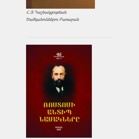
Հ.Յ.Դաշնակցութեան
Ծածկանուններու Բառարան