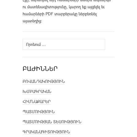
ու մատենագիտությունը, կարող եք այցելել եւ
համարների PDF տարբերակը ներբեռնել
այստեղից
։
Որոնել՝
ԲԱԺԻՆՆԵՐ
ԲՈՎԱՆԴԱԿՈՒԹՅՈՒՆ
ԽՄԲԱԳՐԱԿԱՆ
ՀԻՄՆԱՔԱՐԵՐ
ՊԱՏՄՈՒԹՅՈՒՆ
ՊԱՏՄՈՒԹՅԱՆ ՏԵՍՈՒԹՅՈՒՆ
ԳՐԱԿԱՆԱԳԻՏՈՒԹՅՈՒՆ