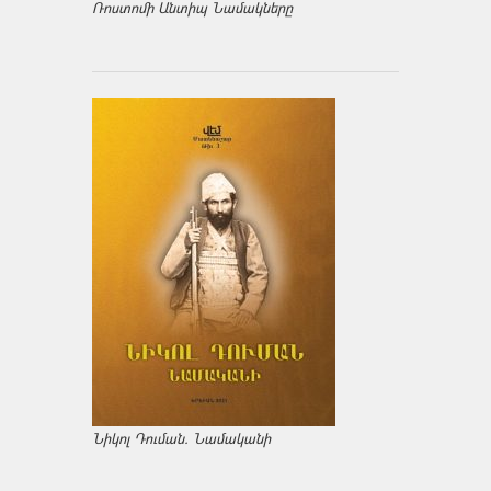
Ռոստոմի Անտիպ Նամակները
Նիկոլ Դուման. Նամականի