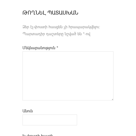
ԹՈՂՆԵԼ ՊԱՏԱՍԽԱՆ
Ձեր էլ-փոստի հասցեն չի հրապարակվելու։
Պարտադիր դաշտերը նշված են
*
-ով
Մեկնաբանություն
*
Անուն
Էլ-փոստի հասցե