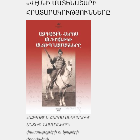
«ՎԷՄ»Ի ՄԱՏԵՆԱՇԱՐԻ
ՀՐԱՏԱՐԱԿՈՒԹՅՈՒՆՆԵՐԸ
«ԱԶԳԱՅԻՆ ՀԵՐՈՍ ԱՆԴՐԱՆԻԿԻ
ԱՆՏԻՊ ՆԱՄԱԿՆԵՐԸ»
փաստաթղթերի ու նյութերի
ժողովածուն