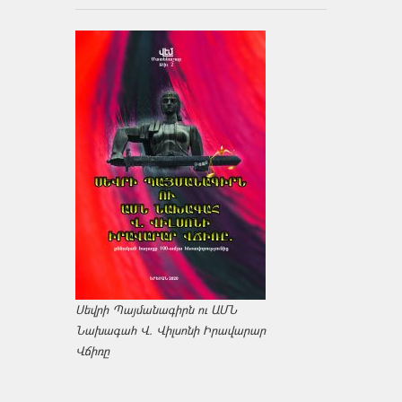
Սեվրի Պայմանագիրն ու ԱՄՆ
Նախագահ Վ. Վիլսոնի Իրավարար
Վճիռը