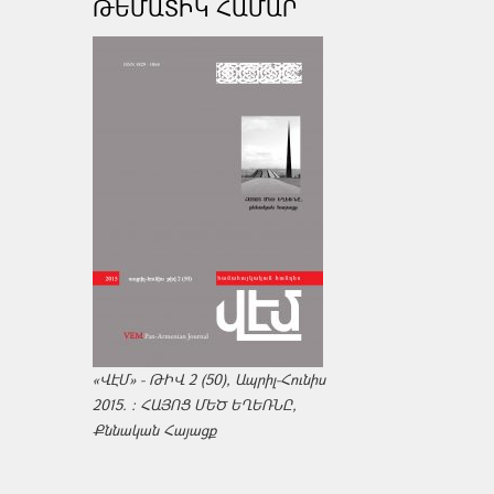
ԹԵՄԱՏԻԿ ՀԱՄԱՐ
«ՎԷՄ» - ԹԻՎ 2 (50), Ապրիլ-Հունիս
2015. : ՀԱՅՈՑ ՄԵԾ ԵՂԵՌՆԸ,
Քննական Հայացք