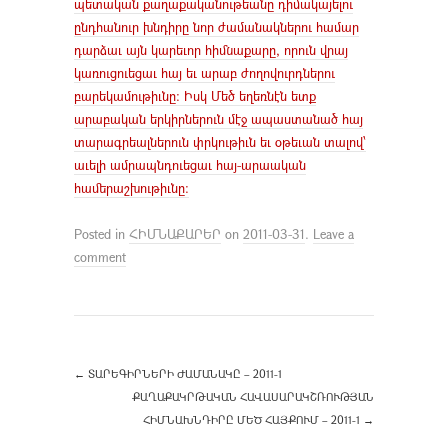
պետական քաղաքականութեանը դիմակայելու
ընդհանուր խնդիրը նոր ժամանակներու համար
դարձաւ այն կարեւոր հիմնաքարը, որուն վրայ
կառուցուեցաւ հայ եւ արաբ ժողովուրդներու
բարեկամութիւնը: Իսկ Մեծ եղեռնէն ետք
արաբական երկիրներուն մէջ ապաստանած հայ
տարագրեալներուն փրկութիւն եւ օթեւան տալով՝
աւելի ամրապնդուեցաւ հայ-արաական
համերաշխութիւնը:
Posted in
ՀԻՄՆԱՔԱՐԵՐ
on
2011-03-31
.
Leave a
comment
←
ՏԱՐԵԳԻՐՆԵՐԻ ԺԱՄԱՆԱԿԸ – 2011-1
ՔԱՂԱՔԱԿՐԹԱԿԱՆ ՀԱՎԱՍԱՐԱԿՇՌՈՒԹՅԱՆ
ՀԻՄՆԱԽՆԴԻՐԸ ՄԵԾ ՀԱՅՔՈՒՄ – 2011-1
→