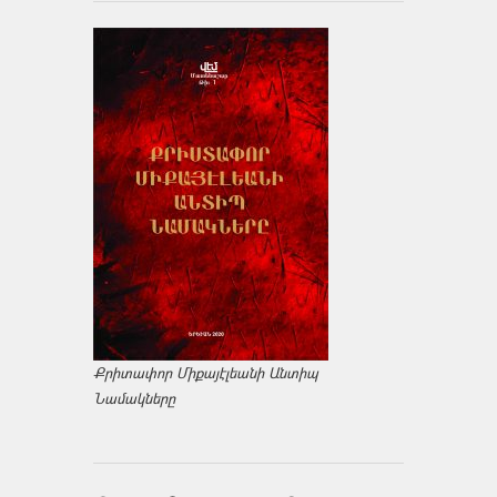
Քրիտափոր Միքայէլեանի Անտիպ
Նամակները