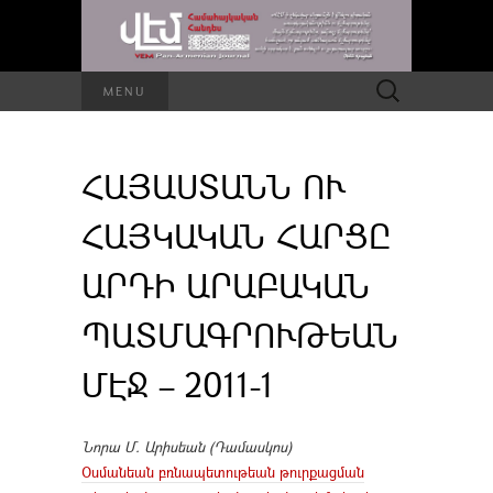
Որոնել՝
MENU
ՀԱՅԱՍՏԱՆՆ ՈՒ
ՀԱՅԿԱԿԱՆ ՀԱՐՑԸ
ԱՐԴԻ ԱՐԱԲԱԿԱՆ
ՊԱՏՄԱԳՐՈՒԹԵԱՆ
ՄԷՋ – 2011-1
Նորա Մ. Արիսեան (Դամասկոս)
Օսմանեան բռնապետութեան թուրքացման