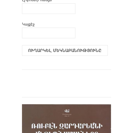
Կայքէջ