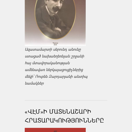
Ազատամարտի սերունդ անունը
ստացած նախաեղեռնյան շրջանի
հայ մտավորականության
ամենավառ ներկայացուցիչներից
մեկի՝ Ռուբեն Զարդարյանի անտիպ
նամակներ
«ՎԷՄ»Ի ՄԱՏԵՆԱՇԱՐԻ
ՀՐԱՏԱՐԱԿՈՒԹՅՈՒՆՆԵՐԸ