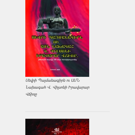
Սեվրի Պայմանագիրն ու ԱՄՆ
Նախագահ Վ. Վիլսոնի Իրավարար
Վճիռը