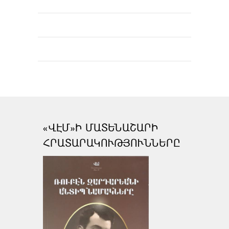
«ՎԷՄ»Ի ՄԱՏԵՆԱՇԱՐԻ
ՀՐԱՏԱՐԱԿՈՒԹՅՈՒՆՆԵՐԸ