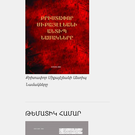
Քրիտափոր Միքայէլեանի Անտիպ
Նամակները
ԹԵՄԱՏԻԿ ՀԱՄԱՐ