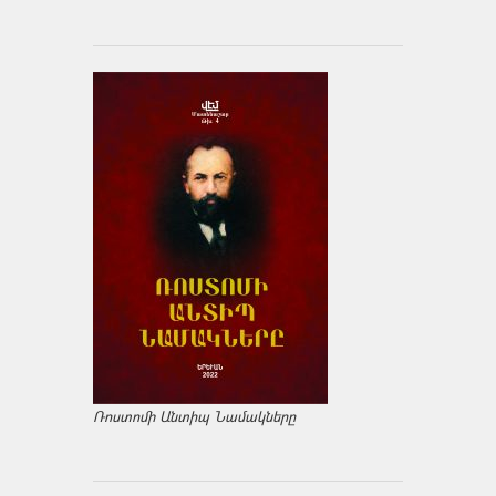
Ռոստոմի Անտիպ Նամակները