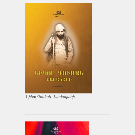
Նիկոլ Դուման. Նամականի