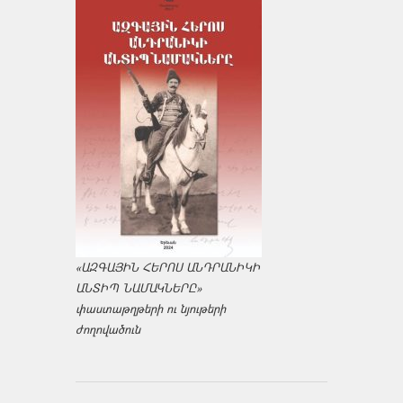
«ԱԶԳԱՅԻՆ ՀԵՐՈՍ ԱՆԴՐԱՆԻԿԻ
ԱՆՏԻՊ ՆԱՄԱԿՆԵՐԸ»
փաստաթղթերի ու նյութերի
ժողովածուն