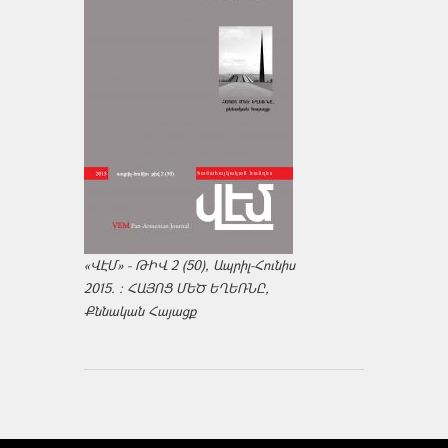
«ՎԷՄ» - ԹԻՎ 2 (50), Ապրիլ-Հունիս
2015. : ՀԱՅՈՑ ՄԵԾ ԵՂԵՌՆԸ,
Քննական Հայացք