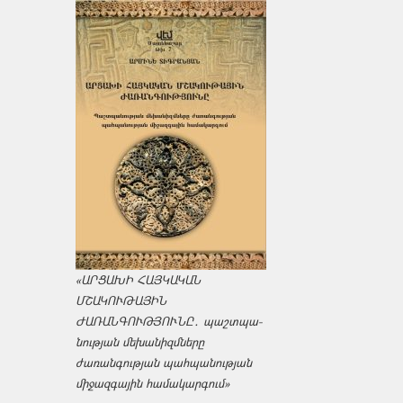
«ԱՐՑԱԽԻ ՀԱՅԿԱԿԱՆ
ՄՇԱԿՈՒԹԱՅԻՆ
ԺԱՌԱՆԳՈՒԹՅՈՒՆԸ․ պաշտպա­
նության մեխանիզմները
ժառանգության պահպանության
միջազ­գային համակարգում»