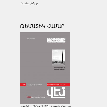
Նամակները
ԹԵՄԱՏԻԿ ՀԱՄԱՐ
«ՎԷՄ» - ԹԻՎ 2 (50), Ապրիլ-Հունիս