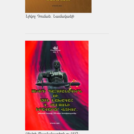
Նիկոլ Դուման. Նամականի
Սեվրի Պայմանագիրն ու ԱՄՆ