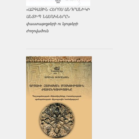
«ԱԶԳԱՅԻՆ ՀԵՐՈՍ ԱՆԴՐԱՆԻԿԻ
ԱՆՏԻՊ ՆԱՄԱԿՆԵՐԸ»
փաստաթղթերի ու նյութերի
ժողովածուն