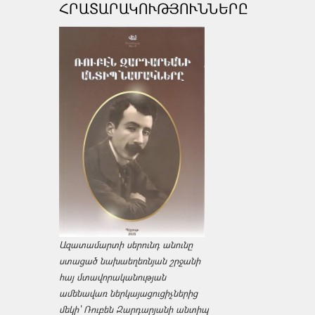
ՀՐԱՏԱՐԱԿՈՒԹՅՈՒՆՆԵՐԸ
Ազատամարտի սերունդ անունը
ստացած նախաեղեռնյան շրջանի
հայ մտավորականության
ամենավառ ներկայացուցիչներից
մեկի՝ Ռուբեն Զարդարյանի անտիպ