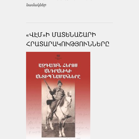
նամակներ
«ՎԷՄ»Ի ՄԱՏԵՆԱՇԱՐԻ
ՀՐԱՏԱՐԱԿՈՒԹՅՈՒՆՆԵՐԸ