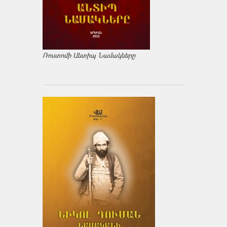
Ռոստոմի Անտիպ Նամակները