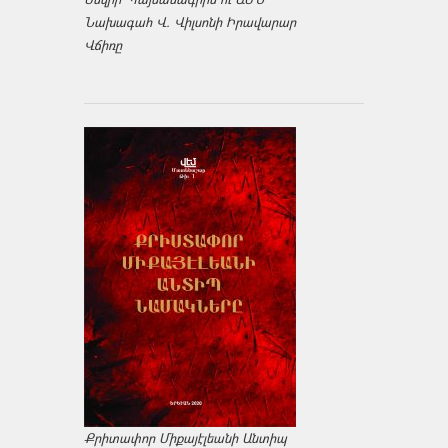
Նախագահ Վ. Վիլսոնի Իրավարար
Վճիռը
Քրիտափոր Միքայէլեանի Անտիպ