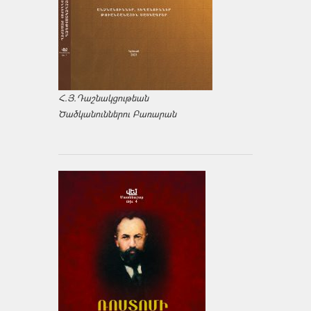
Հ.Յ.Դաշնակցութեան
Ծածկանուններու Բառարան