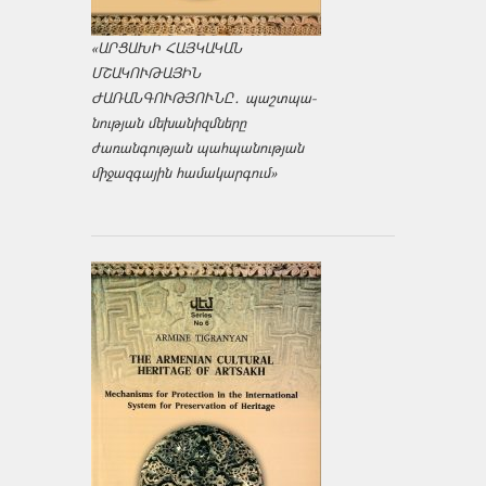
«ԱՐՑԱԽԻ ՀԱՅԿԱԿԱՆ
ՄՇԱԿՈՒԹԱՅԻՆ
ԺԱՌԱՆԳՈՒԹՅՈՒՆԸ․ պաշտպա­
նության մեխանիզմները
ժառանգության պահպանության
միջազ­գային համակարգում»