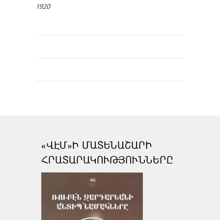
1920
«ՎԷՄ»Ի ՄԱՏԵՆԱՇԱՐԻ
ՀՐԱՏԱՐԱԿՈՒԹՅՈՒՆՆԵՐԸ