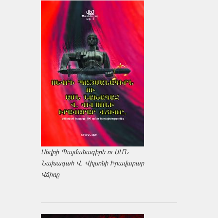
Սեվրի Պայմանագիրն ու ԱՄՆ
Նախագահ Վ. Վիլսոնի Իրավարար
Վճիռը