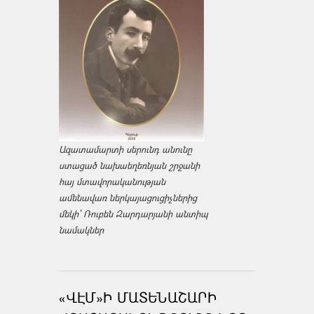
Ազատամարտի սերունդ անունը
ստացած նախաեղեռնյան շրջանի
հայ մտավորականության
ամենավառ ներկայացուցիչներից
մեկի՝ Ռուբեն Զարդարյանի անտիպ
նամակներ
«ՎԷՄ»Ի ՄԱՏԵՆԱՇԱՐԻ