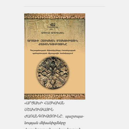
«ԱՐՑԱԽԻ ՀԱՅԿԱԿԱՆ
ՄՇԱԿՈՒԹԱՅԻՆ
ԺԱՌԱՆԳՈՒԹՅՈՒՆԸ․ պաշտպա­
նության մեխանիզմները