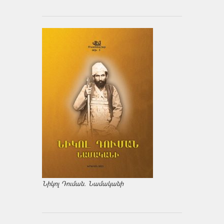
Նիկոլ Դուման. Նամականի