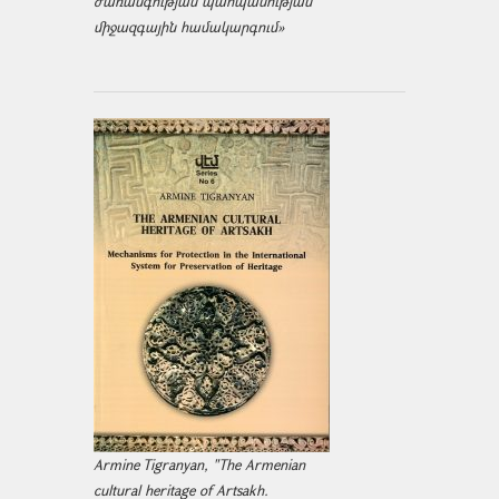
ժառանգության պահպանության
միջազ­գային համակարգում»
Armine Tigranyan, "The Armenian
cultural heritage of Artsakh.