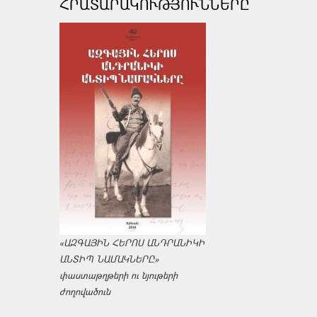
ՀՐԱՏԱՐԱԿՈՒԹՅՈՒՆՆԵՐԸ
«ԱԶԳԱՅԻՆ ՀԵՐՈՍ ԱՆԴՐԱՆԻԿԻ
ԱՆՏԻՊ ՆԱՄԱԿՆԵՐԸ»
փաստաթղթերի ու նյութերի
ժողովածուն