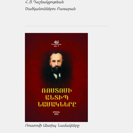
Հ.Յ.Դաշնակցութեան
Ծածկանուններու Բառարան
Ռոստոմի Անտիպ Նամակները