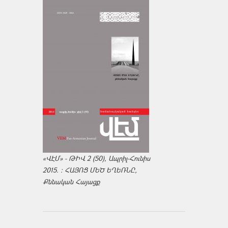
«ՎԷՄ» - ԹԻՎ 2 (50), Ապրիլ-Հունիս
2015. : ՀԱՅՈՑ ՄԵԾ ԵՂԵՌՆԸ,
Քննական Հայացք