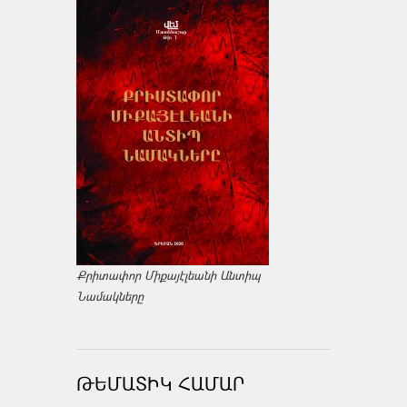
Քրիտափոր Միքայէլեանի Անտիպ
Նամակները
ԹԵՄԱՏԻԿ ՀԱՄԱՐ