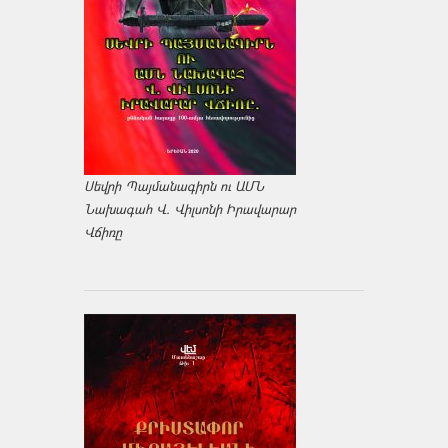
Սեվրի Պայմանագիրն ու ԱՄՆ
Նախագահ Վ. Վիլսոնի Իրավարար
Վճիռը