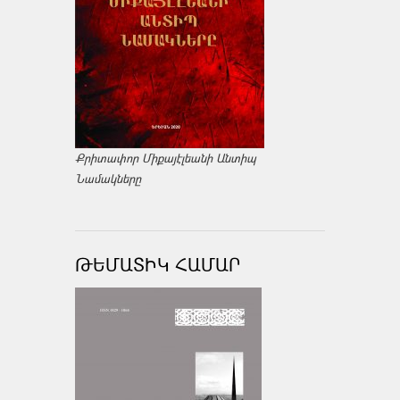
Քրիտափոր Միքայէլեանի Անտիպ
Նամակները
ԹԵՄԱՏԻԿ ՀԱՄԱՐ