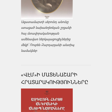
Ազատամարտի սերունդ անունը
ստացած նախաեղեռնյան շրջանի
հայ մտավորականության
ամենավառ ներկայացուցիչներից
մեկի՝ Ռուբեն Զարդարյանի անտիպ
նամակներ
«ՎԷՄ»Ի ՄԱՏԵՆԱՇԱՐԻ
ՀՐԱՏԱՐԱԿՈՒԹՅՈՒՆՆԵՐԸ