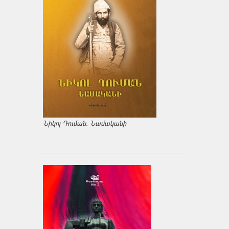
Նիկոլ Դուման. Նամականի