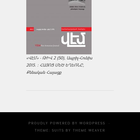
«ՎԷՄ» - ԹԻՎ 2 (50), Ապրիլ-Հունիս
2015. : ՀԱՅՈՑ ՄԵԾ ԵՂԵՌՆԸ,
Քննական Հայացք
PROUDLY POWERED BY
WORDPRESS
·
THEME: SUITS BY
THEME WEAVER