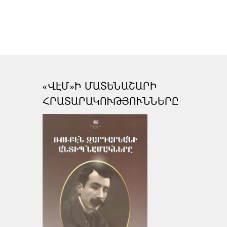
«ՎԷՄ»Ի ՄԱՏԵՆԱՇԱՐԻ
ՀՐԱՏԱՐԱԿՈՒԹՅՈՒՆՆԵՐԸ