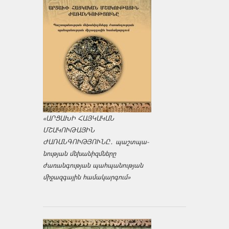
«ԱՐՑԱԽԻ ՀԱՅԿԱԿԱՆ
ՄՇԱԿՈՒԹԱՅԻՆ
ԺԱՌԱՆԳՈՒԹՅՈՒՆԸ․ պաշտպա­
նության մեխանիզմները
ժառանգության պահպանության
միջազ­գային համակարգում»