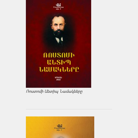
Ռոստոմի Անտիպ Նամակները