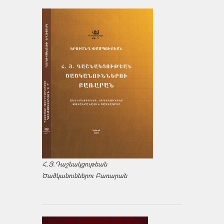
Հ.Յ.Դաշնակցութեան
Ծածկանուններու Բառարան