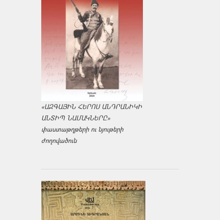
«ԱԶԳԱՅԻՆ ՀԵՐՈՍ ԱՆԴՐԱՆԻԿԻ
ԱՆՏԻՊ ՆԱՄԱԿՆԵՐԸ»
փաստաթղթերի ու նյութերի
ժողովածուն