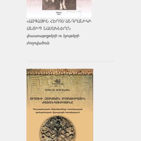
«ԱԶԳԱՅԻՆ ՀԵՐՈՍ ԱՆԴՐԱՆԻԿԻ
ԱՆՏԻՊ ՆԱՄԱԿՆԵՐԸ»
փաստաթղթերի ու նյութերի
ժողովածուն