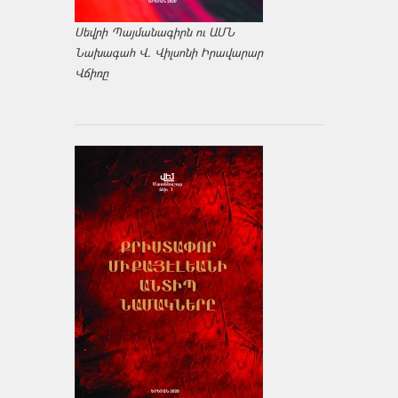
Սեվրի Պայմանագիրն ու ԱՄՆ
Նախագահ Վ. Վիլսոնի Իրավարար
Վճիռը