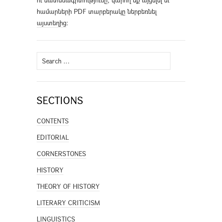
ու մատենագիտությունը, կարող եք այցելել եւ
համարների PDF տարբերակը ներբեռնել
այստեղից
։
Search
for:
SECTIONS
CONTENTS
EDITORIAL
CORNERSTONES
HISTORY
THEORY OF HISTORY
LITERARY CRITICISM
LINGUISTICS