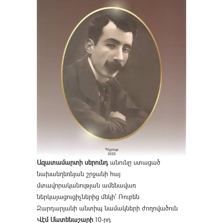
Ազատամարտի սերունդ
անունը ստացած
նախաեղեռնյան շրջանի հայ
մտավորականության ամենավառ
ներկայացուցիչներից մեկի՝ Ռուբեն
Զարդարյանի անտիպ նամակների ժողովածուն
Վէմ Մատենաշարի
10-րդ