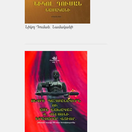
Նիկոլ Դուման. Նամականի