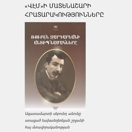
«ՎԷՄ»Ի ՄԱՏԵՆԱՇԱՐԻ
ՀՐԱՏԱՐԱԿՈՒԹՅՈՒՆՆԵՐԸ
Ազատամարտի սերունդ անունը
ստացած նախաեղեռնյան շրջանի
հայ մտավորականության