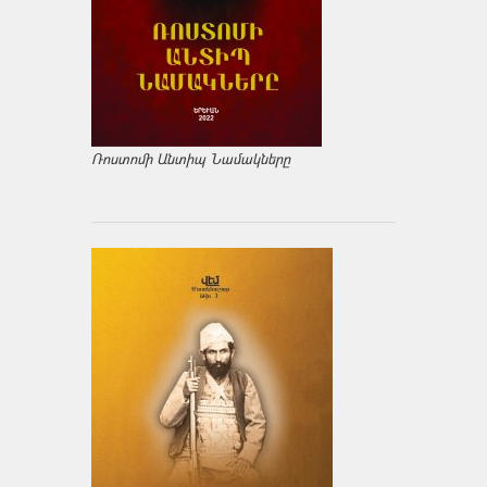
Ռոստոմի Անտիպ Նամակները