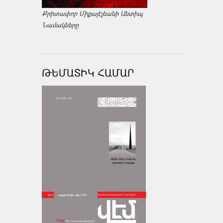
Քրիտափոր Միքայէլեանի Անտիպ
Նամակները
ԹԵՄԱՏԻԿ ՀԱՄԱՐ