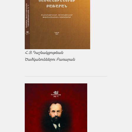
Հ.Յ.Դաշնակցութեան
Ծածկանուններու Բառարան