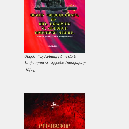
Սեվրի Պայմանագիրն ու ԱՄՆ
Նախագահ Վ. Վիլսոնի Իրավարար
Վճիռը