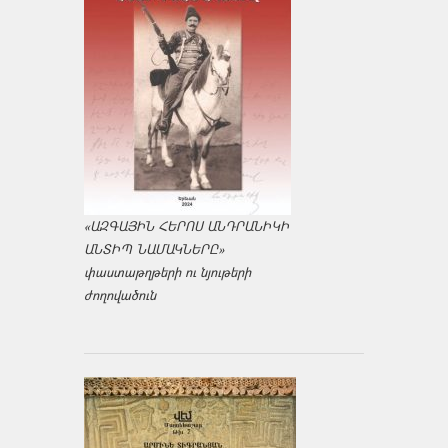
«ԱԶԳԱՅԻՆ ՀԵՐՈՍ ԱՆԴՐԱՆԻԿԻ
ԱՆՏԻՊ ՆԱՄԱԿՆԵՐԸ»
փաստաթղթերի ու նյութերի
ժողովածուն