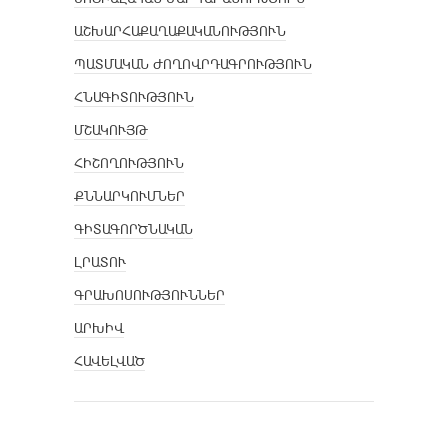
ԱՇԽԱՐՀԱՔԱՂԱՔԱԿԱՆՈՒԹՅՈՒՆ
ՊԱՏՄԱԿԱՆ ԺՈՂՈՎՐԴԱԳՐՈՒԹՅՈՒՆ
ՀՆԱԳԻՏՈՒԹՅՈՒՆ
ՄՇԱԿՈՒՅԹ
ՀԻՇՈՂՈՒԹՅՈՒՆ
ՔՆՆԱՐԿՈՒՄՆԵՐ
ԳԻՏԱԳՈՐԾՆԱԿԱՆ
ԼՐԱՏՈՒ
ԳՐԱԽՈՍՈՒԹՅՈՒՆՆԵՐ
ԱՐԽԻՎ
ՀԱՎԵԼՎԱԾ