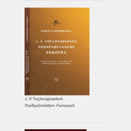
Հ.Յ.Դաշնակցութեան
Ծածկանուններու Բառարան