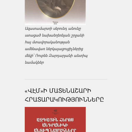
Ազատամարտի սերունդ անունը
ստացած նախաեղեռնյան շրջանի
հայ մտավորականության
ամենավառ ներկայացուցիչներից
մեկի՝ Ռուբեն Զարդարյանի անտիպ
նամակներ
«ՎԷՄ»Ի ՄԱՏԵՆԱՇԱՐԻ
ՀՐԱՏԱՐԱԿՈՒԹՅՈՒՆՆԵՐԸ