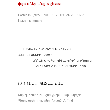
(իզոգլոսներ. անգլ. isoglosses):
Posted in
ԼԵԶՎԱԲԱՆՈՒԹՅՈՒՆ
on
2019-12-31
.
Leave a comment
←
ՀԱՅԿԱԿԱՆ ԻՆՔՆՈՒԹՅԱՆ ԻՄԱՆԵՆՏ
ՀԱՏԿԱՆԻՇՆԵՐԸ – 2019-4
ԱԶԳԱՅԻՆ ԻՆՔՆՈՒԹՅԱՆ ՓՈՓՈԽՈՒԹՅՈՒՆ
ՆՇԱՆԱԿՈՂ ՀԱՅԵՐԵՆ ԲԱՅԵՐԸ – 2019-4
→
ԹՈՂՆԵԼ ՊԱՏԱՍԽԱՆ
Ձեր էլ-փոստի հասցեն չի հրապարակվելու։
Պարտադիր դաշտերը նշված են
*
-ով