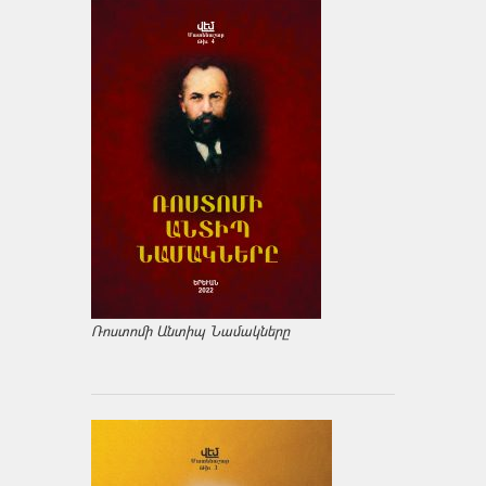
Ռոստոմի Անտիպ Նամակները