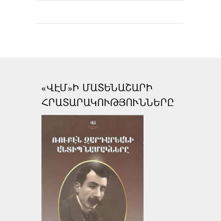
«ՎԷՄ»Ի ՄԱՏԵՆԱՇԱՐԻ
ՀՐԱՏԱՐԱԿՈՒԹՅՈՒՆՆԵՐԸ