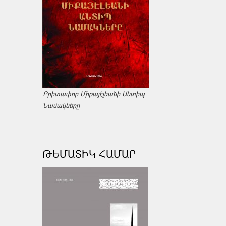
Քրիտափոր Միքայէլեանի Անտիպ
Նամակները
ԹԵՄԱՏԻԿ ՀԱՄԱՐ