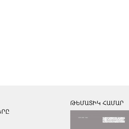
ԹԵՄԱՏԻԿ ՀԱՄԱՐ
ԵՐԸ