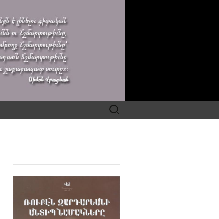
Search
for: