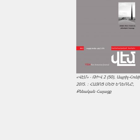
«ՎԷՄ» - ԹԻՎ 2 (50), Ապրիլ-Հուն
2015. : ՀԱՅՈՑ ՄԵԾ ԵՂԵՌՆԸ,
Քննական Հայացք