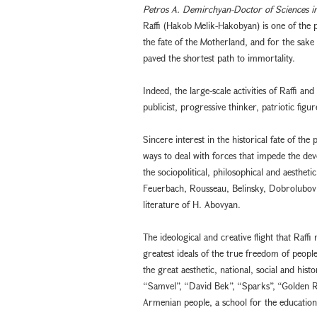
Petros A. Demirchyan-Doctor of Sciences in
Raffi (Hakob Melik-Hakobyan) is one of the
the fate of the Motherland, and for the sake 
paved the shortest path to immortality.
Indeed, the large-scale activities of Raffi an
publicist, progressive thinker, patriotic figur
Sincere interest in the historical fate of the
ways to deal with forces that impede the dev
the sociopolitical, philosophical and aesthet
Feuerbach, Rousseau, Belinsky, Dobrolubov a
literature of H. Abovyan.
The ideological and creative flight that Raf
greatest ideals of the true freedom of people
the great aesthetic, national, social and hist
“Samvel”, “David Bek”, “Sparks”, “Golden Roo
Armenian people, a school for the education