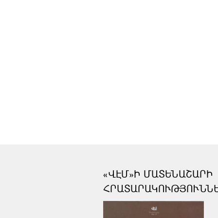
«ՎԷՄ»Ի ՄԱՏԵՆԱՇԱՐԻ
ՀՐԱՏԱՐԱԿՈՒԹՅՈՒՆՆ