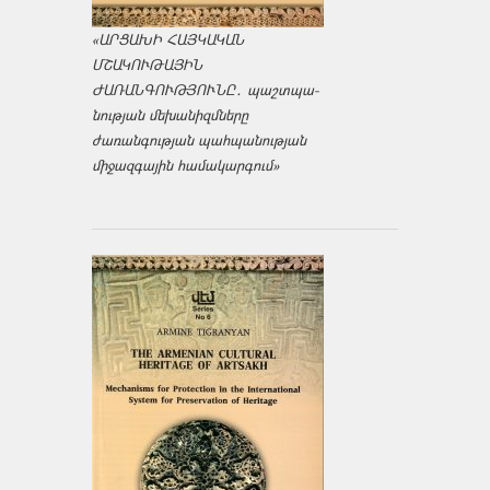
«ԱՐՑԱԽԻ ՀԱՅԿԱԿԱՆ
ՄՇԱԿՈՒԹԱՅԻՆ
ԺԱՌԱՆԳՈՒԹՅՈՒՆԸ․ պաշտպա­
նության մեխանիզմները
ժառանգության պահպանության
միջազ­գային համակարգում»