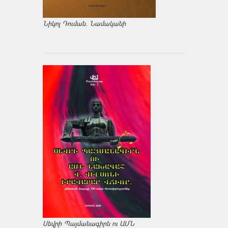
Նիկոլ Դուման. Նամականի
Սեվրի Պայմանագիրն ու ԱՄՆ