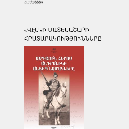
նամակներ
«ՎԷՄ»Ի ՄԱՏԵՆԱՇԱՐԻ
ՀՐԱՏԱՐԱԿՈՒԹՅՈՒՆՆԵՐԸ