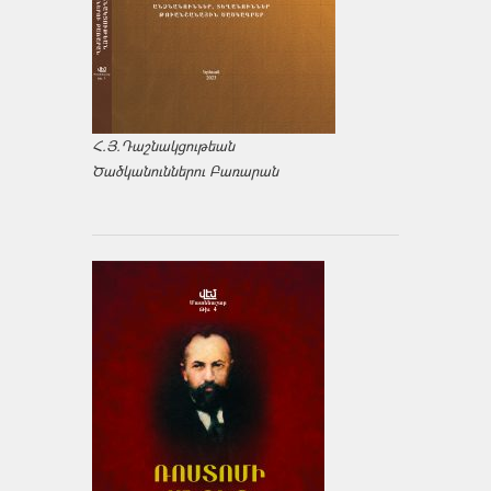
Հ.Յ.Դաշնակցութեան
Ծածկանուններու Բառարան