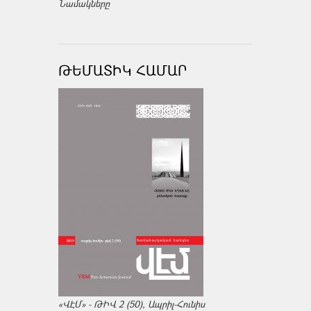
Նամակները
ԹԵՄԱՏԻԿ ՀԱՄԱՐ
«ՎԷՄ» - ԹԻՎ 2 (50), Ապրիլ-Հունիս