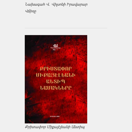
Նախագահ Վ. Վիլսոնի Իրավարար
Վճիռը
Քրիտափոր Միքայէլեանի Անտիպ