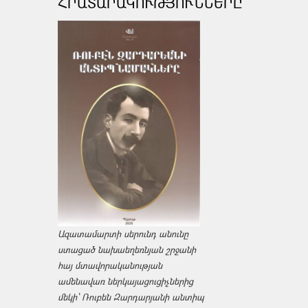
ՀՐԱՏԱՐԱԿՈՒԹՅՈՒՆՆԵՐԸ
Ազատամարտի սերունդ անունը
ստացած նախաեղեռնյան շրջանի
հայ մտավորականության
ամենավառ ներկայացուցիչներից
մեկի՝ Ռուբեն Զարդարյանի անտիպ