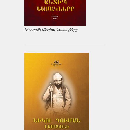
Ռոստոմի Անտիպ Նամակները