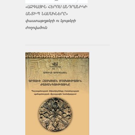
«ԱԶԳԱՅԻՆ ՀԵՐՈՍ ԱՆԴՐԱՆԻԿԻ
ԱՆՏԻՊ ՆԱՄԱԿՆԵՐԸ»
փաստաթղթերի ու նյութերի
ժողովածուն