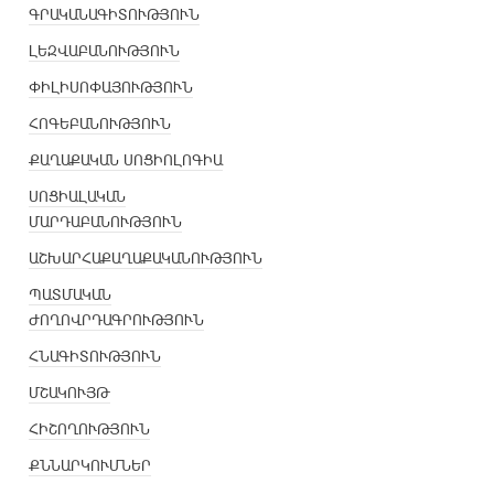
ԳՐԱԿԱՆԱԳԻՏՈՒԹՅՈՒՆ
ԼԵԶՎԱԲԱՆՈՒԹՅՈՒՆ
ՓԻԼԻՍՈՓԱՅՈՒԹՅՈՒՆ
ՀՈԳԵԲԱՆՈՒԹՅՈՒՆ
ՔԱՂԱՔԱԿԱՆ ՍՈՑԻՈԼՈԳԻԱ
ՍՈՑԻԱԼԱԿԱՆ
ՄԱՐԴԱԲԱՆՈՒԹՅՈՒՆ
ԱՇԽԱՐՀԱՔԱՂԱՔԱԿԱՆՈՒԹՅՈՒՆ
ՊԱՏՄԱԿԱՆ
ԺՈՂՈՎՐԴԱԳՐՈՒԹՅՈՒՆ
ՀՆԱԳԻՏՈՒԹՅՈՒՆ
ՄՇԱԿՈՒՅԹ
ՀԻՇՈՂՈՒԹՅՈՒՆ
ՔՆՆԱՐԿՈՒՄՆԵՐ