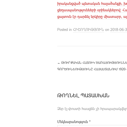
իրականցված պետական հալածանքի, խտ
ցեղասպանությունների օրինակներով: Հ
ցայտուն էր դարձել երկիրը միատարր, այն
Posted in
ՀԻՇՈՂՈՒԹՅՈՒՆ
on
2018-06-
←
ԹՈՒՐՔԱԿԱՆ ՀԱՏՈՒԿ ԾԱՌԱՅՈՒԹՅՈՒՆՆԵ
ԳՈՐԾՈՒՆԵՈՒԹՅՈՒՆԸ ՀԱՅԱՍՏԱՆՈՒՄ 1920-19
ԹՈՂՆԵԼ ՊԱՏԱՍԽԱՆ
Ձեր էլ-փոստի հասցեն չի հրապարակվելո
Մեկնաբանություն
*