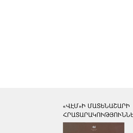
«ՎԷՄ»Ի ՄԱՏԵՆԱՇԱՐԻ
ՀՐԱՏԱՐԱԿՈՒԹՅՈՒՆՆ