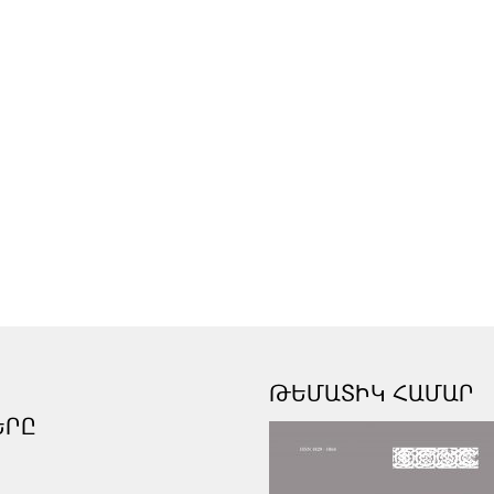
ԹԵՄԱՏԻԿ ՀԱՄԱՐ
ԵՐԸ