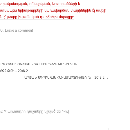
րականության, ունեզրկման, կոտորածների և
ատկապես երիտթուրքերի կառավարման տարիներին է՛լ ավելի
 է՝ թուրք իսլամական դարձնելու մոլուցքը:
30
.
Leave a comment
ՐԻ ՀԵՏԱԽՈՒԶԱԿԱՆ ԵՎ ՍԱԴՐԻՉ-ԴԱՎԱԴՐԱԿԱՆ
22 ԹԹ. – 2018-2
ԱՐՑԱԽ-ԱԴՐԲԵՋԱՆ ՀԱԿԱՄԱՐՏՈՒԹՅՈՒՆ – 2018-2
→
ւ։
Պարտադիր դաշտերը նշված են
*
-ով