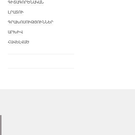
ԳԻՏԱԳՈՐԾՆԱԿԱՆ
ԼՐԱՏՈՒ
ԳՐԱԽՈՍՈՒԹՅՈՒՆՆԵՐ
ԱՐԽԻՎ
ՀԱՎԵԼՎԱԾ