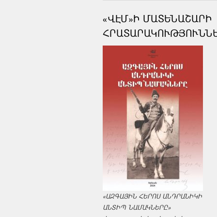
«ՎԷՄ»Ի ՄԱՏԵՆԱՇԱՐԻ
ՀՐԱՏԱՐԱԿՈՒԹՅՈՒՆՆ
«ԱԶԳԱՅԻՆ ՀԵՐՈՍ ԱՆԴՐԱՆԻԿԻ
ԱՆՏԻՊ ՆԱՄԱԿՆԵՐԸ»