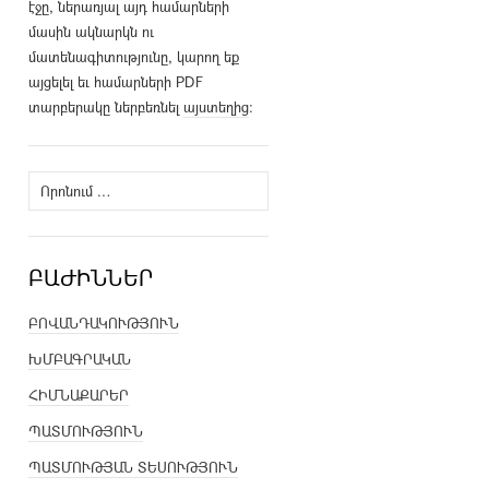
էջը, ներառյալ այդ համարների
մասին ակնարկն ու
մատենագիտությունը, կարող եք
այցելել եւ համարների PDF
տարբերակը ներբեռնել
այստեղից
։
Որոնել՝
ԲԱԺԻՆՆԵՐ
ԲՈՎԱՆԴԱԿՈՒԹՅՈՒՆ
ԽՄԲԱԳՐԱԿԱՆ
ՀԻՄՆԱՔԱՐԵՐ
ՊԱՏՄՈՒԹՅՈՒՆ
ՊԱՏՄՈՒԹՅԱՆ ՏԵՍՈՒԹՅՈՒՆ