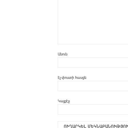
Անուն
Էլ-փոստի հասցե
Կայքէջ