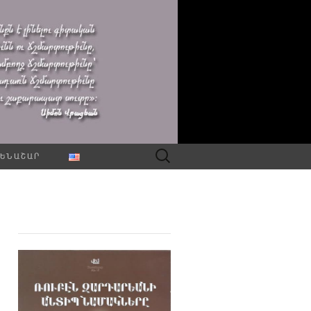
Որոնել՝
ԵՆԱՇԱՐ