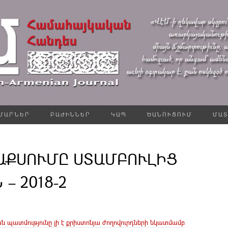
ՄԱՐՆԵՐ
ԲԱԺԻՆՆԵՐ
ԿԱՊ
ԾԱՆՈՒՑՈՒՄ
ՄԱՏ
ԱՔՍՈՒՄԸ ՍՏԱՄԲՈՒԼԻՑ
– 2018-2
ան պատմությունը լի է քրիստոնյա ժողովուրդների նկատմամբ