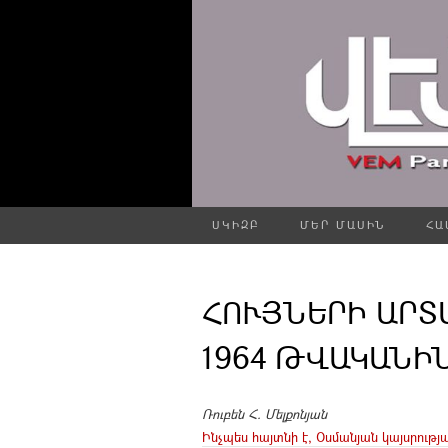
ՍԿԻԶԲ
ՄԵՐ ՄԱՍԻՆ
ՀԱ
ՀՈՒՅՆԵՐԻ ԱՐՏ
1964 ԹՎԱԿԱՆԻՆ 
Ռուբեն Հ. Մելքոնյան
Ինչպես հայտնի է, Օսմանյան կայսրությ