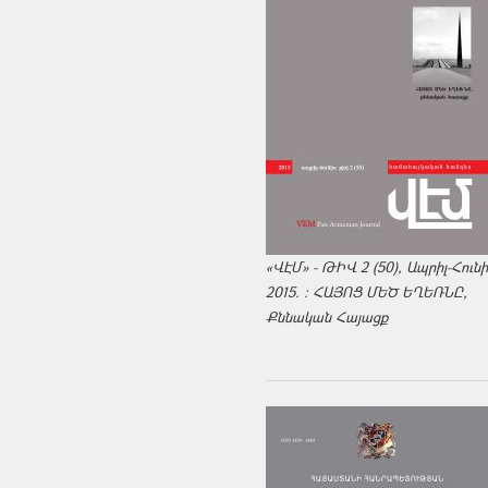
«ՎԷՄ» - ԹԻՎ 2 (50), Ապրիլ-Հուն
2015. : ՀԱՅՈՑ ՄԵԾ ԵՂԵՌՆԸ,
Քննական Հայացք