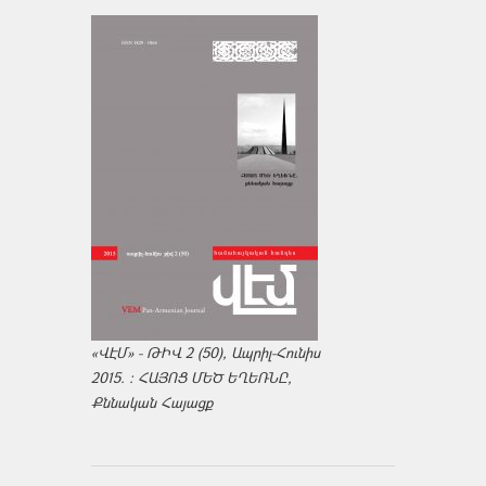
«ՎԷՄ» - ԹԻՎ 2 (50), Ապրիլ-Հունիս
2015. : ՀԱՅՈՑ ՄԵԾ ԵՂԵՌՆԸ,
Քննական Հայացք