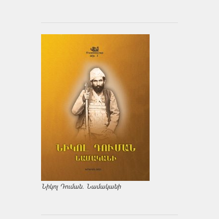
Նիկոլ Դուման. Նամականի