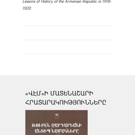
Lessons of History of the Armenian Republic in 1918-
1920
«ՎԷՄ»Ի ՄԱՏԵՆԱՇԱՐԻ
ՀՐԱՏԱՐԱԿՈՒԹՅՈՒՆՆԵՐԸ