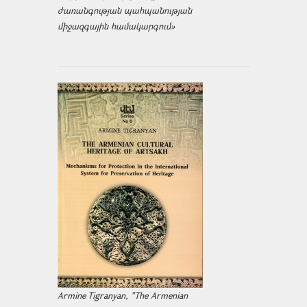
ժառանգության պահպանության
միջազ­գային համակարգում»
Armine Tigranyan, "The Armenian