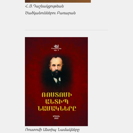
Հ.Յ.Դաշնակցութեան
Ծածկանուններու Բառարան
Ռոստոմի Անտիպ Նամակները