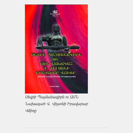
Սեվրի Պայմանագիրն ու ԱՄՆ
Նախագահ Վ. Վիլսոնի Իրավարար
Վճիռը