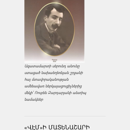
Ազատամարտի սերունդ անունը
ստացած նախաեղեռնյան շրջանի
հայ մտավորականության
ամենավառ ներկայացուցիչներից
մեկի՝ Ռուբեն Զարդարյանի անտիպ
նամակներ
«ՎԷՄ»Ի ՄԱՏԵՆԱՇԱՐԻ