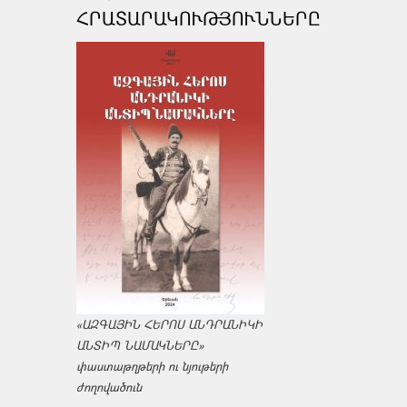
ՀՐԱՏԱՐԱԿՈՒԹՅՈՒՆՆԵՐԸ
«ԱԶԳԱՅԻՆ ՀԵՐՈՍ ԱՆԴՐԱՆԻԿԻ
ԱՆՏԻՊ ՆԱՄԱԿՆԵՐԸ»
փաստաթղթերի ու նյութերի
ժողովածուն