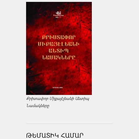
Քրիտափոր Միքայէլեանի Անտիպ
Նամակները
ԹԵՄԱՏԻԿ ՀԱՄԱՐ