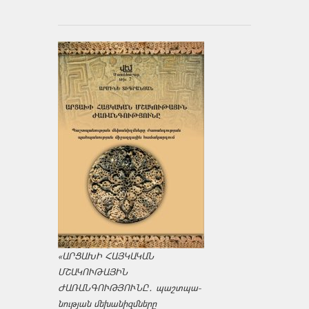
«ԱՐՑԱԽԻ ՀԱՅԿԱԿԱՆ
ՄՇԱԿՈՒԹԱՅԻՆ
ԺԱՌԱՆԳՈՒԹՅՈՒՆԸ․ պաշտպա­
նության մեխանիզմները