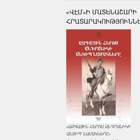
«ՎԷՄ»Ի ՄԱՏԵՆԱՇԱՐԻ
ՀՐԱՏԱՐԱԿՈՒԹՅՈՒՆՆ
«ԱԶԳԱՅԻՆ ՀԵՐՈՍ ԱՆԴՐԱՆԻԿԻ
ԱՆՏԻՊ ՆԱՄԱԿՆԵՐԸ»