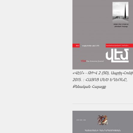
«ՎԷՄ» - ԹԻՎ 2 (50), Ապրիլ-Հուն
2015. : ՀԱՅՈՑ ՄԵԾ ԵՂԵՌՆԸ,
Քննական Հայացք