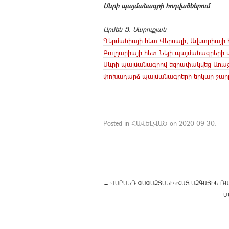
Սևրի պայմանագրի հոդվածներում
Արմեն Ց. Մարուքյան
Գերմանիայի հետ Վերսալի, Ավստրիայի 
Բուլղարիայի հետ Նեյի պայմանագրերի 
Սևրի պայմանագրով
եզրափակվեց Առա
փոխադարձ պայմանագրերի երկար շար
Posted in
ՀԱՎԵԼՎԱԾ
on
2020-09-30
.
←
ՎԱՐԱՆԴ ՓԱՓԱԶՅԱՆԻ «ՀԱՅ ԱԶԳԱՅԻՆ ՌԱ
Մ