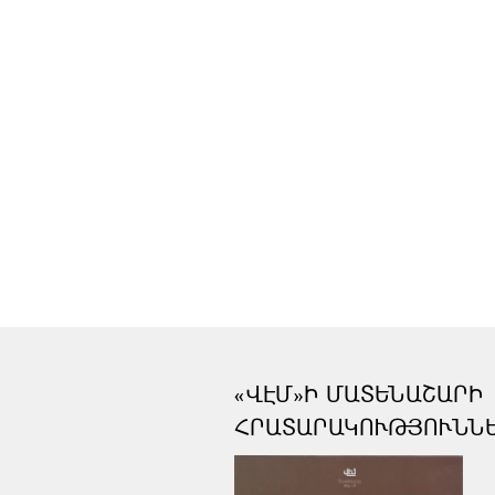
«ՎԷՄ»Ի ՄԱՏԵՆԱՇԱՐԻ
ՀՐԱՏԱՐԱԿՈՒԹՅՈՒՆՆ