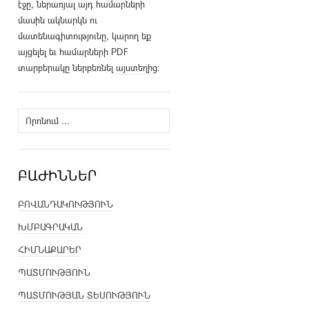
էջը, ներառյալ այդ համարների
մասին ակնարկն ու
մատենագիտությունը, կարող եք
այցելել եւ համարների PDF
տարբերակը ներբեռնել
այստեղից
։
Որոնել՝
ԲԱԺԻՆՆԵՐ
ԲՈՎԱՆԴԱԿՈՒԹՅՈՒՆ
ԽՄԲԱԳՐԱԿԱՆ
ՀԻՄՆԱՔԱՐԵՐ
ՊԱՏՄՈՒԹՅՈՒՆ
ՊԱՏՄՈՒԹՅԱՆ ՏԵՍՈՒԹՅՈՒՆ