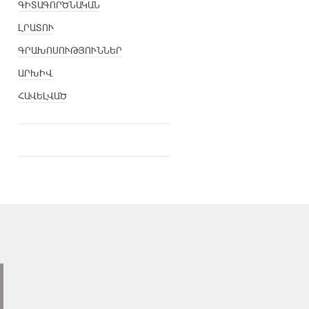
ԳԻՏԱԳՈՐԾՆԱԿԱՆ
ԼՐԱՏՈՒ
ԳՐԱԽՈՍՈՒԹՅՈՒՆՆԵՐ
ԱՐԽԻՎ
ՀԱՎԵԼՎԱԾ