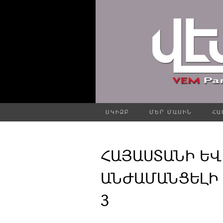
ՍԿԻԶԲ
ՄԵՐ ՄԱՍԻՆ
ՀԱ
ՀԱՅԱՍՏԱՆԻ ԵՎ
ԱՆԺԱՄԱՆՑԵԼԻ 
3