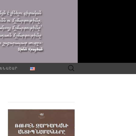
Որոնել՝
ԵՆԱՇԱՐ