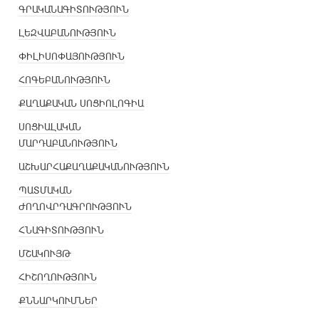
ԳՐԱԿԱՆԱԳԻՏՈՒԹՅՈՒՆ
ԼԵԶՎԱԲԱՆՈՒԹՅՈՒՆ
ՓԻԼԻՍՈՓԱՅՈՒԹՅՈՒՆ
ՀՈԳԵԲԱՆՈՒԹՅՈՒՆ
ՔԱՂԱՔԱԿԱՆ ՍՈՑԻՈԼՈԳԻԱ
ՍՈՑԻԱԼԱԿԱՆ
ՄԱՐԴԱԲԱՆՈՒԹՅՈՒՆ
ԱՇԽԱՐՀԱՔԱՂԱՔԱԿԱՆՈՒԹՅՈՒՆ
ՊԱՏՄԱԿԱՆ
ԺՈՂՈՎՐԴԱԳՐՈՒԹՅՈՒՆ
ՀՆԱԳԻՏՈՒԹՅՈՒՆ
ՄՇԱԿՈՒՅԹ
ՀԻՇՈՂՈՒԹՅՈՒՆ
ՔՆՆԱՐԿՈՒՄՆԵՐ