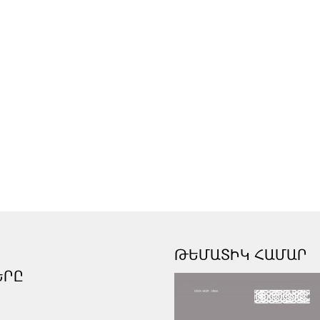
ԹԵՄԱՏԻԿ ՀԱՄԱՐ
ԵՐԸ