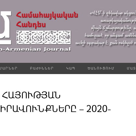
ՄԱՐՆԵՐ
ԲԱԺԻՆՆԵՐ
ԿԱՊ
ԾԱՆՈՒՑՈՒՄ
ՄԱՏ
 ՀԱՅՈՒԹՅԱՆ
ԻՐԱՎՈՒՆՔՆԵՐԸ – 2020-