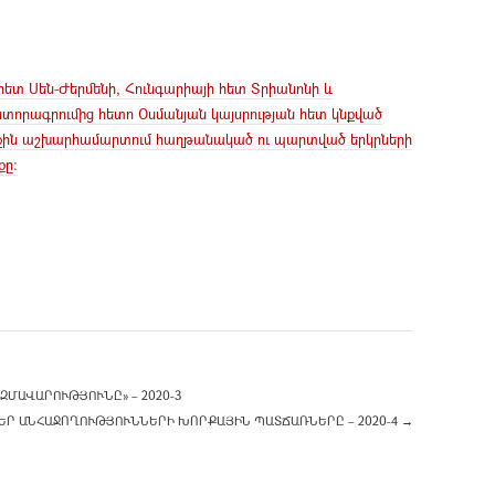
հետ Սեն-Ժերմենի, Հունգարիայի հետ Տրիանոնի և
ստորագրումից հետո Օսմանյան կայսրության հետ կնքված
ջին աշխարհամարտում հաղթանակած ու պարտված
երկրների
քը:
ԶՄԱՎԱՐՈՒԹՅՈՒՆԸ» – 2020-3
ԵՐ ԱՆՀԱՋՈՂՈՒԹՅՈՒՆՆԵՐԻ ԽՈՐՔԱՅԻՆ ՊԱՏՃԱՌՆԵՐԸ – 2020-4
→