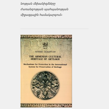
նության մեխանիզմները
ժառանգության պահպանության
միջազ­գային համակարգում»