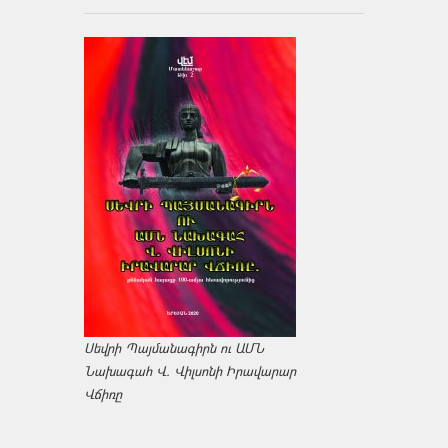
Սեվրի Պայմանագիրն ու ԱՄՆ
Նախագահ Վ. Վիլսոնի Իրավարար
Վճիռը