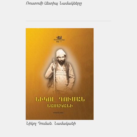
Ռոստոմի Անտիպ Նամակները
Նիկոլ Դուման. Նամականի