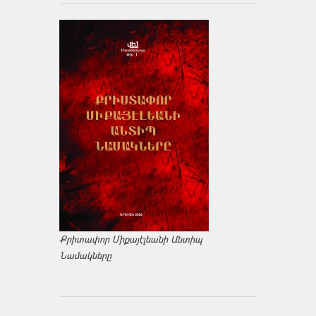
Քրիտափոր Միքայէլեանի Անտիպ
Նամակները