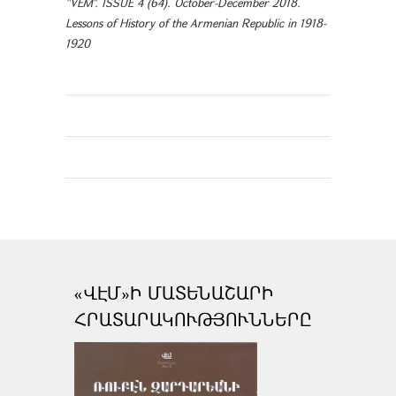
"VEM". ISSUE 4 (64). October-December 2018.
Lessons of History of the Armenian Republic in 1918-
1920
«ՎԷՄ»Ի ՄԱՏԵՆԱՇԱՐԻ
ՀՐԱՏԱՐԱԿՈՒԹՅՈՒՆՆԵՐԸ