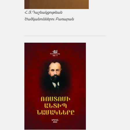
Հ.Յ.Դաշնակցութեան
Ծածկանուններու Բառարան