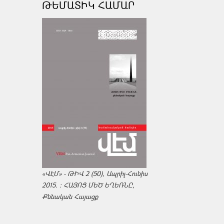
ԹԵՄԱՏԻԿ ՀԱՄԱՐ
«ՎԷՄ» - ԹԻՎ 2 (50), Ապրիլ-Հունիս
2015. : ՀԱՅՈՑ ՄԵԾ ԵՂԵՌՆԸ,
Քննական Հայացք