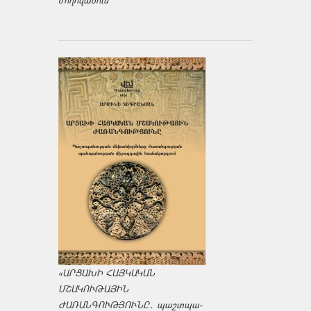
ժողովածուն
«ԱՐՑԱԽԻ ՀԱՅԿԱԿԱՆ
ՄՇԱԿՈՒԹԱՅԻՆ
ԺԱՌԱՆԳՈՒԹՅՈՒՆԸ․ պաշտպա­