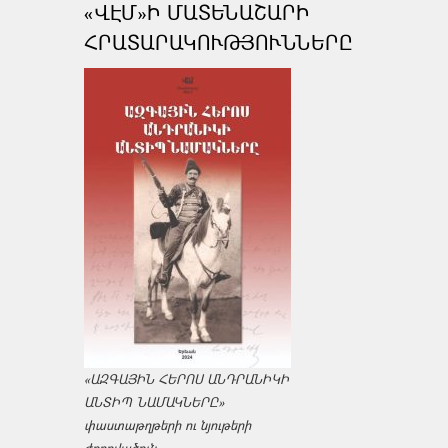
«ՎԷՄ»Ի ՄԱՏԵՆԱՇԱՐԻ
ՀՐԱՏԱՐԱԿՈՒԹՅՈՒՆՆԵՐԸ
«ԱԶԳԱՅԻՆ ՀԵՐՈՍ ԱՆԴՐԱՆԻԿԻ
ԱՆՏԻՊ ՆԱՄԱԿՆԵՐԸ»
փաստաթղթերի ու նյութերի