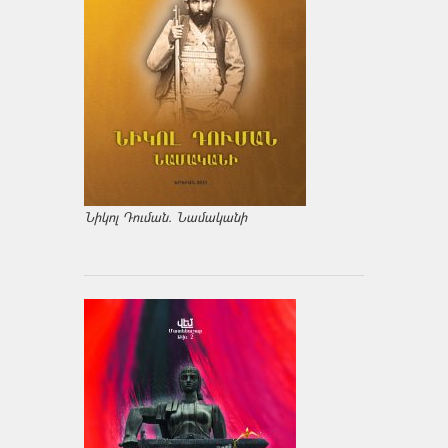
Նիկոլ Դուման. Նամականի