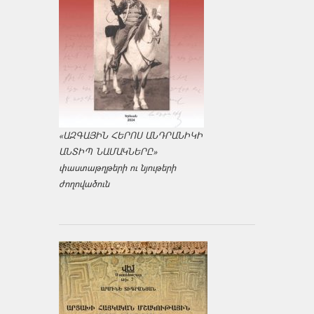
«ԱԶԳԱՅԻՆ ՀԵՐՈՍ ԱՆԴՐԱՆԻԿԻ
ԱՆՏԻՊ ՆԱՄԱԿՆԵՐԸ»
փաստաթղթերի ու նյութերի
ժողովածուն