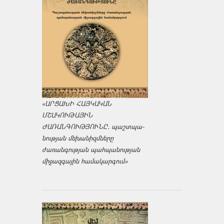
«ԱՐՑԱԽԻ ՀԱՅԿԱԿԱՆ
ՄՇԱԿՈՒԹԱՅԻՆ
ԺԱՌԱՆԳՈՒԹՅՈՒՆԸ․ պաշտպա­
նության մեխանիզմները
ժառանգության պահպանության
միջազ­գային համակարգում»