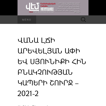
Որոնել՝
MENU
ՎԱՆԱ ԼՃԻ
ԱՐԵՎԵԼՅԱՆ ԱՓԻ
ԵՎ ՍՅՈՒՆԻՔԻ ՀԻՆ
ԲՆԱԿՉՈՒԹՅԱՆ
ԿԱՊԵՐԻ ՇՈՒՐՋ –
2021-2