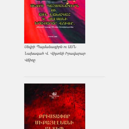
Սեվրի Պայմանագիրն ու ԱՄՆ
Նախագահ Վ. Վիլսոնի Իրավարար
Վճիռը