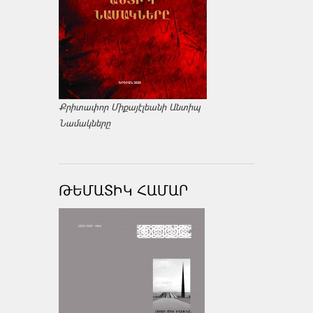
Քրիտափոր Միքայէլեանի Անտիպ
Նամակները
ԹԵՄԱՏԻԿ ՀԱՄԱՐ