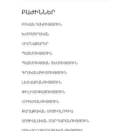
ԲԱԺԻՆՆԵՐ
ԲՈՎԱՆԴԱԿՈՒԹՅՈՒՆ
ԽՄԲԱԳՐԱԿԱՆ
ՀԻՄՆԱՔԱՐԵՐ
ՊԱՏՄՈՒԹՅՈՒՆ
ՊԱՏՄՈՒԹՅԱՆ ՏԵՍՈՒԹՅՈՒՆ
ԳՐԱԿԱՆԱԳԻՏՈՒԹՅՈՒՆ
ԼԵԶՎԱԲԱՆՈՒԹՅՈՒՆ
ՓԻԼԻՍՈՓԱՅՈՒԹՅՈՒՆ
ՀՈԳԵԲԱՆՈՒԹՅՈՒՆ
ՔԱՂԱՔԱԿԱՆ ՍՈՑԻՈԼՈԳԻԱ
ՍՈՑԻԱԼԱԿԱՆ ՄԱՐԴԱԲԱՆՈՒԹՅՈՒՆ
ԱՇԽԱՐՀԱՔԱՂԱՔԱԿԱՆՈՒԹՅՈՒՆ