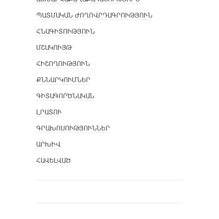
ՊԱՏՄԱԿԱՆ ԺՈՂՈՎՐԴԱԳՐՈՒԹՅՈՒՆ
ՀՆԱԳԻՏՈՒԹՅՈՒՆ
ՄՇԱԿՈՒՅԹ
ՀԻՇՈՂՈՒԹՅՈՒՆ
ՔՆՆԱՐԿՈՒՄՆԵՐ
ԳԻՏԱԳՈՐԾՆԱԿԱՆ
ԼՐԱՏՈՒ
ԳՐԱԽՈՍՈՒԹՅՈՒՆՆԵՐ
ԱՐԽԻՎ
ՀԱՎԵԼՎԱԾ