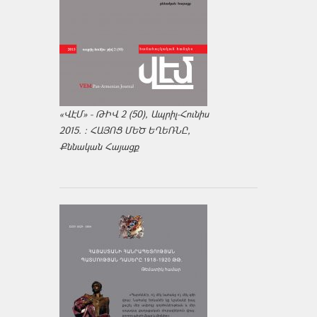
«ՎԷՄ» - ԹԻՎ 2 (50), Ապրիլ-Հունիս
2015. : ՀԱՅՈՑ ՄԵԾ ԵՂԵՌՆԸ,
Քննական Հայացք