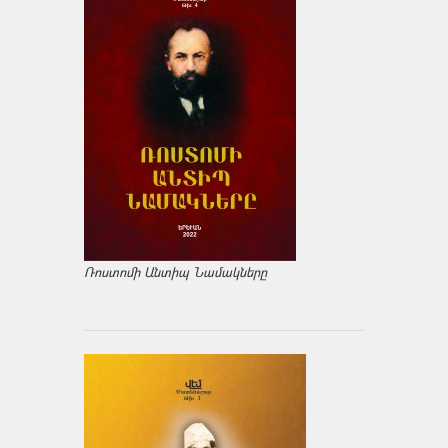
Ռոստոմի Անտիպ Նամակները