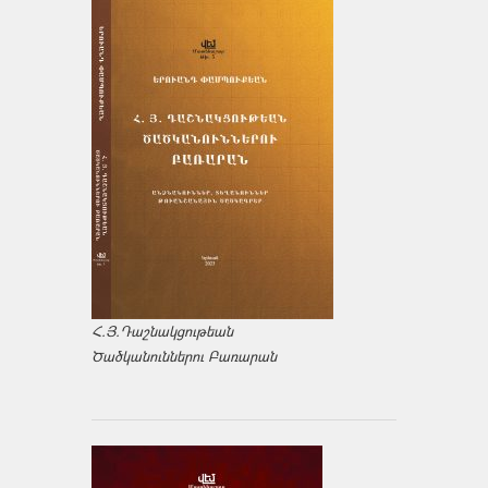
Հ.Յ.Դաշնակցութեան
Ծածկանուններու Բառարան