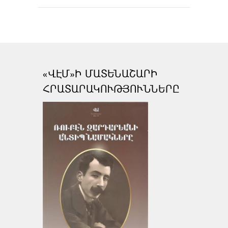
«ՎԷՄ»Ի ՄԱՏԵՆԱՇԱՐԻ
ՀՐԱՏԱՐԱԿՈՒԹՅՈՒՆՆԵՐԸ