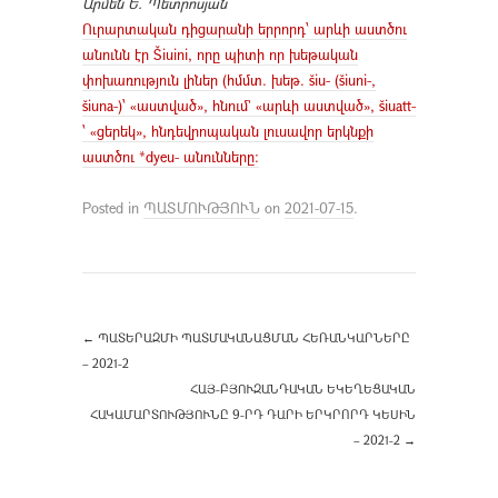
Արմեն Ե. Պետրոսյան
Ուրարտական դիցարանի երրորդ՝ արևի աստծու
անունն էր Šiuini, որը պիտի որ խեթական
փոխառություն լիներ (հմմտ. խեթ. šiu- (šiuni-,
šiuna-)՝ «աստված», հնում` «արևի աստված», šiuatt-
՝ «ցերեկ», հնդեվրոպական լուսավոր երկնքի
աստծու *dyeu- անունները։
Posted in
ՊԱՏՄՈՒԹՅՈՒՆ
on
2021-07-15
.
←
ՊԱՏԵՐԱԶՄԻ ՊԱՏՄԱԿԱՆԱՑՄԱՆ ՀԵՌԱՆԿԱՐՆԵՐԸ
– 2021-2
ՀԱՅ-ԲՅՈՒԶԱՆԴԱԿԱՆ ԵԿԵՂԵՑԱԿԱՆ
ՀԱԿԱՄԱՐՏՈՒԹՅՈՒՆԸ 9-ՐԴ ԴԱՐԻ ԵՐԿՐՈՐԴ ԿԵՍԻՆ
– 2021-2
→