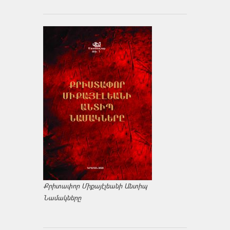
Քրիտափոր Միքայէլեանի Անտիպ
Նամակները