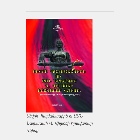
Սեվրի Պայմանագիրն ու ԱՄՆ
Նախագահ Վ. Վիլսոնի Իրավարար
Վճիռը