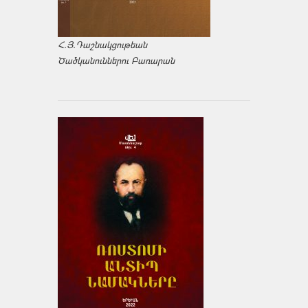
Հ.Յ.Դաշնակցութեան
Ծածկանուններու Բառարան