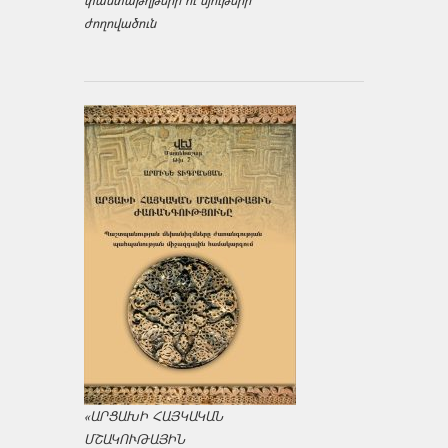
փաստաթղթերի ու նյութերի
ժողովածուն
«ԱՐՑԱԽԻ ՀԱՅԿԱԿԱՆ
ՄՇԱԿՈՒԹԱՅԻՆ