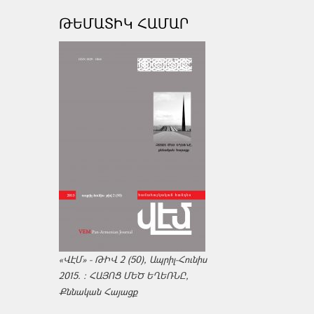
ԹԵՄԱՏԻԿ ՀԱՄԱՐ
«ՎԷՄ» - ԹԻՎ 2 (50), Ապրիլ-Հունիս
2015. : ՀԱՅՈՑ ՄԵԾ ԵՂԵՌՆԸ,
Քննական Հայացք