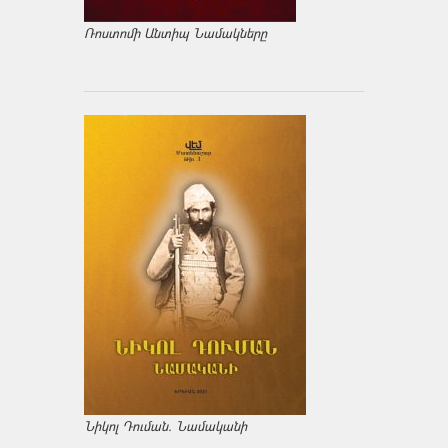
Ռոստոմի Անտիպ Նամակները
Նիկոլ Դուման. Նամականի