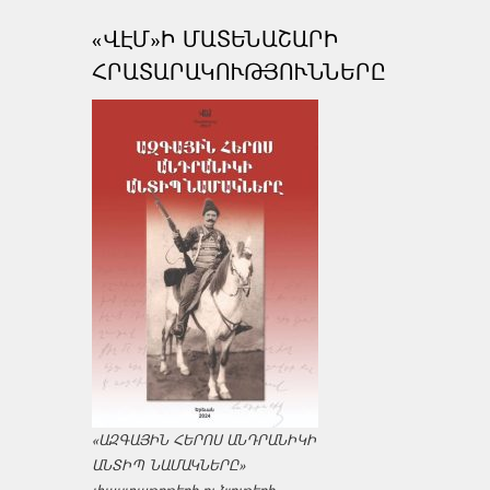
«ՎԷՄ»Ի ՄԱՏԵՆԱՇԱՐԻ
ՀՐԱՏԱՐԱԿՈՒԹՅՈՒՆՆԵՐԸ
«ԱԶԳԱՅԻՆ ՀԵՐՈՍ ԱՆԴՐԱՆԻԿԻ
ԱՆՏԻՊ ՆԱՄԱԿՆԵՐԸ»