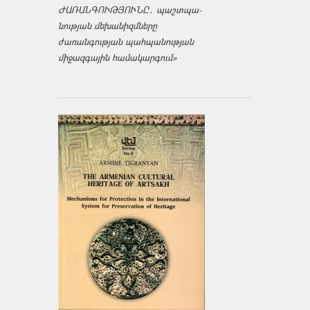
ԺԱՌԱՆԳՈՒԹՅՈՒՆԸ․ պաշտպա­
նության մեխանիզմները
ժառանգության պահպանության
միջազ­գային համակարգում»