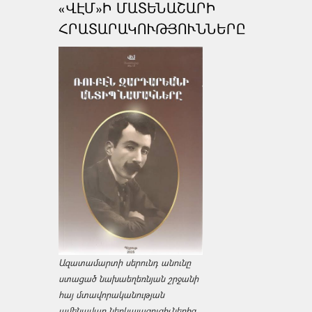
«ՎԷՄ»Ի ՄԱՏԵՆԱՇԱՐԻ
ՀՐԱՏԱՐԱԿՈՒԹՅՈՒՆՆԵՐԸ
Ազատամարտի սերունդ անունը
ստացած նախաեղեռնյան շրջանի
հայ մտավորականության
ամենավառ ներկայացուցիչներից