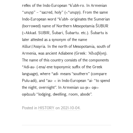
reflex of the Indo-European *k՛ubh-ro. In Armenian
“սուրբ” – “sacred, holy” (<*սուբր). From the same
Indo-European word *k՛ubh- originates the Sumerian
(borrowed) name of Northern Mesopotamia ŠUBUR
(>Akkad. SUBIR, Šubari, Šubartu. etc.). Šubartu is
later attested as a synonym of the name
Aŝŝur//Assyria. In the north of Mesopotamia, south of
Armenia, was ancient Adiabene (Greek: ’Aδιαβήνη).
The name of this country consists of the components
*Adi-au- (-ena/-ene toponymic suffix of the Greek
language), where *adi- means “southern” (compare
Pulu-adi), and *au- < in Indo-European *ai- “to spend
the night, overnight”. In Armenian աւ-թ> օթ>
օթեւան “lodging, dwelling, room, abode”.
Posted in
HISTORY
on
2021-10-04
.