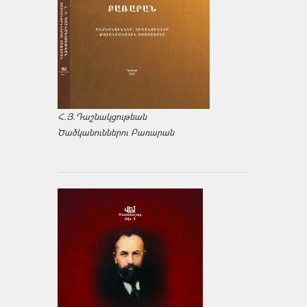
Հ.Յ.Դաշնակցութեան
Ծածկանուններու Բառարան