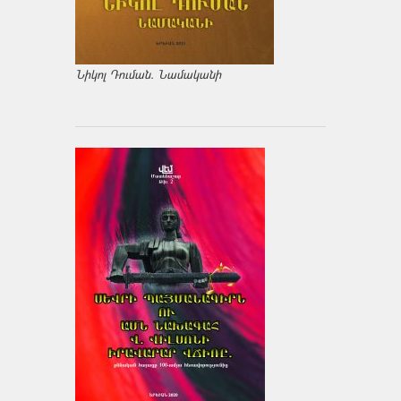
Նիկոլ Դուման. Նամականի