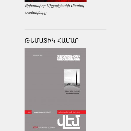
Քրիտափոր Միքայէլեանի Անտիպ
Նամակները
ԹԵՄԱՏԻԿ ՀԱՄԱՐ