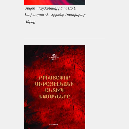
Սեվրի Պայմանագիրն ու ԱՄՆ
Նախագահ Վ. Վիլսոնի Իրավարար
Վճիռը