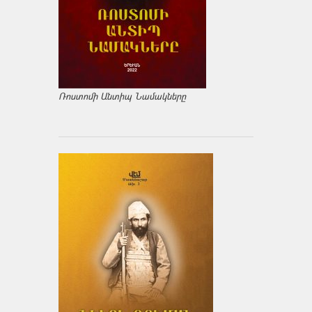
Ռոստոմի Անտիպ Նամակները