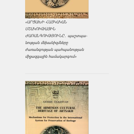
«ԱՐՑԱԽԻ ՀԱՅԿԱԿԱՆ
ՄՇԱԿՈՒԹԱՅԻՆ
ԺԱՌԱՆԳՈՒԹՅՈՒՆԸ․ պաշտպա­
նության մեխանիզմները
ժառանգության պահպանության
միջազ­գային համակարգում»