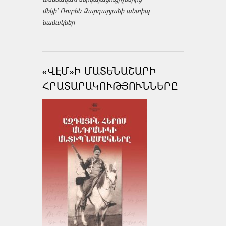
մեկի՝ Ռուբեն Զարդարյանի անտիպ
նամակներ
«ՎԷՄ»Ի ՄԱՏԵՆԱՇԱՐԻ
ՀՐԱՏԱՐԱԿՈՒԹՅՈՒՆՆԵՐԸ