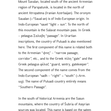
Mount Savalan, located south of the ancient Armenian
region of Parspatunik, is located in the north of
ancient Atropatena (Iranian Azerbaijan). The oronym
Saualan (<*Saual-an) is of Indo-European origin. In
Indo-European *sauel “light > sun”. To the north of
this mountain is the Salavat mountain pass. In Greek
– pelasgus Σαλαβη “passage”. In Urartian
inscriptions, the country of Puluadi is also mentioned
here. The first component of this name is related both
to the Armenian “փող” – “narrow passage,
corridor”, etc., and to the Greek πύλη “gate” and the
Greek pelasgus φύλαξ “guard, sentry, gatekeeper”.
The second component of the name comes from the
Indo-European *sadh – “right” > “south” (>Arm.
աջ). The name of Puluadi country entirely means
“Southern Passage”.
In the south of historical Armenia are the Sasun
mountains, where the country of Šubria of Assyrian
sources was located. This name is based on the satem