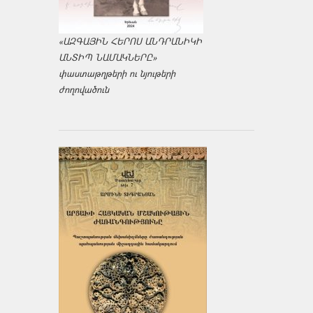
«ԱԶԳԱՅԻՆ ՀԵՐՈՍ ԱՆԴՐԱՆԻԿԻ
ԱՆՏԻՊ ՆԱՄԱԿՆԵՐԸ»
փաստաթղթերի ու նյութերի
ժողովածուն