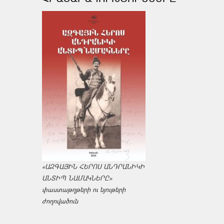
«ԱԶԳԱՅԻՆ ՀԵՐՈՍ ԱՆԴՐԱՆԻԿԻ
ԱՆՏԻՊ ՆԱՄԱԿՆԵՐԸ»
փաստաթղթերի ու նյութերի
ժողովածուն