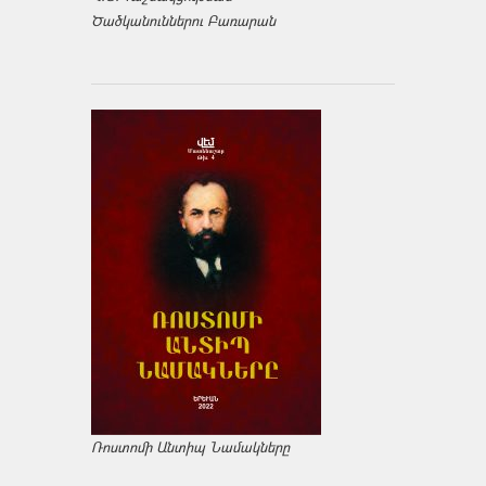
Ծածկանուններու Բառարան
Ռոստոմի Անտիպ Նամակները