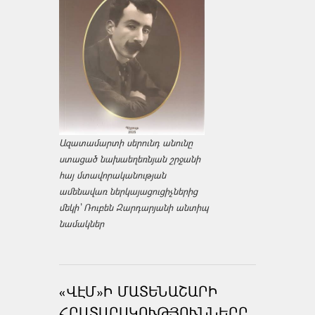
Ազատամարտի սերունդ անունը
ստացած նախաեղեռնյան շրջանի
հայ մտավորականության
ամենավառ ներկայացուցիչներից
մեկի՝ Ռուբեն Զարդարյանի անտիպ
նամակներ
«ՎԷՄ»Ի ՄԱՏԵՆԱՇԱՐԻ
ՀՐԱՏԱՐԱԿՈՒԹՅՈՒՆՆԵՐԸ