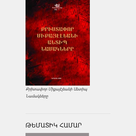
Քրիտափոր Միքայէլեանի Անտիպ
Նամակները
ԹԵՄԱՏԻԿ ՀԱՄԱՐ