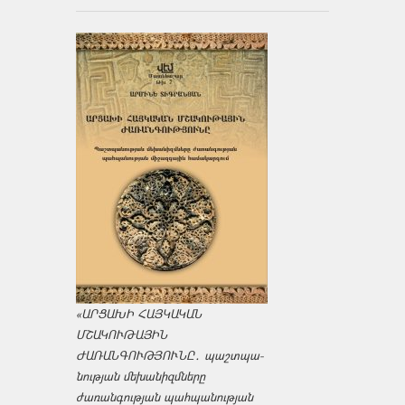
«ԱՐՑԱԽԻ ՀԱՅԿԱԿԱՆ
ՄՇԱԿՈՒԹԱՅԻՆ
ԺԱՌԱՆԳՈՒԹՅՈՒՆԸ․ պաշտպա­
նության մեխանիզմները
ժառանգության պահպանության