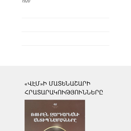
1920
«ՎԷՄ»Ի ՄԱՏԵՆԱՇԱՐԻ
ՀՐԱՏԱՐԱԿՈՒԹՅՈՒՆՆԵՐԸ