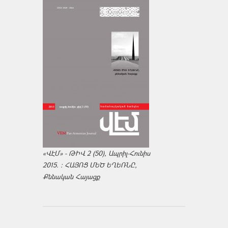
«ՎԷՄ» - ԹԻՎ 2 (50), Ապրիլ-Հունիս
2015. : ՀԱՅՈՑ ՄԵԾ ԵՂԵՌՆԸ,
Քննական Հայացք