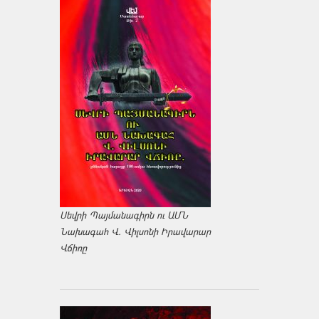
Սեվրի Պայմանագիրն ու ԱՄՆ
Նախագահ Վ. Վիլսոնի Իրավարար
Վճիռը