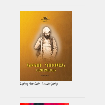
Նիկոլ Դուման. Նամականի