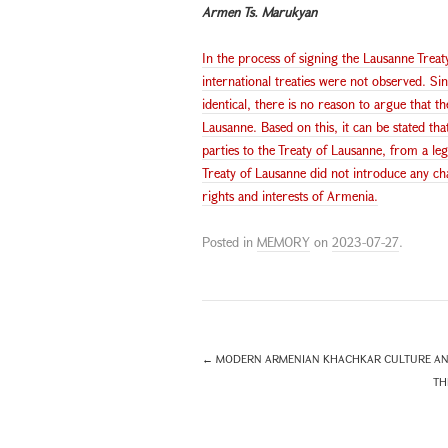
Armen Ts. Marukyan
In the process of signing the Lausanne Tre
international treaties were not observed. Sin
identical, there is no reason to argue that t
Lausanne. Based on this, it can be stated that
parties to the Treaty of Lausanne, from a leg
Treaty of Lausanne did not introduce any cha
rights and interests of Armenia.
Posted in
MEMORY
on
2023-07-27
.
←
MODERN ARMENIAN KHACHKAR CULTURE AND 
TH