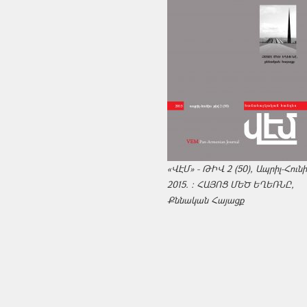
«ՎԷՄ» - ԹԻՎ 2 (50), Ապրիլ-Հուն
2015. : ՀԱՅՈՑ ՄԵԾ ԵՂԵՌՆԸ,
Քննական Հայացք