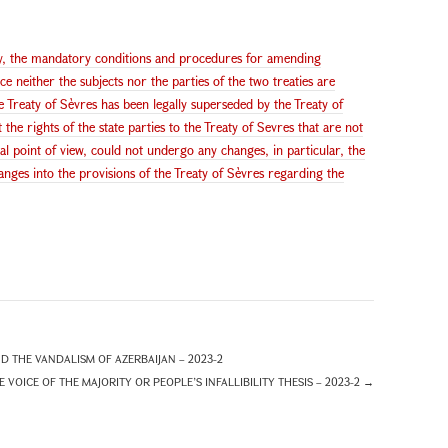
aty, the mandatory conditions and procedures for amending
ce neither the subjects nor the parties of the two treaties are
he Treaty of Sèvres has been legally superseded by the Treaty of
 the rights of the state parties to the Treaty of Sevres that are not
al point of view, could not undergo any changes, in particular, the
nges into the provisions of the Treaty of Sèvres regarding the
THE VANDALISM OF AZERBAIJAN – 2023-2
E VOICE OF THE MAJORITY OR PEOPLE’S INFALLIBILITY THESIS – 2023-2
→