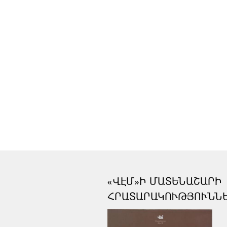
«ՎԷՄ»Ի ՄԱՏԵՆԱՇԱՐԻ
ՀՐԱՏԱՐԱԿՈՒԹՅՈՒՆՆ