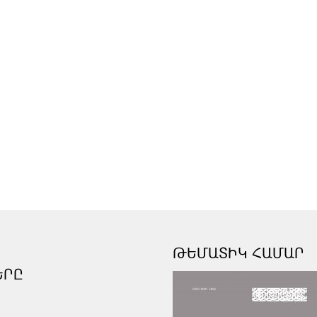
ԹԵՄԱՏԻԿ ՀԱՄԱՐ
ԵՐԸ