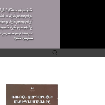
Search
for: