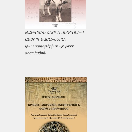
«ԱԶԳԱՅԻՆ ՀԵՐՈՍ ԱՆԴՐԱՆԻԿԻ
ԱՆՏԻՊ ՆԱՄԱԿՆԵՐԸ»
փաստաթղթերի ու նյութերի
ժողովածուն