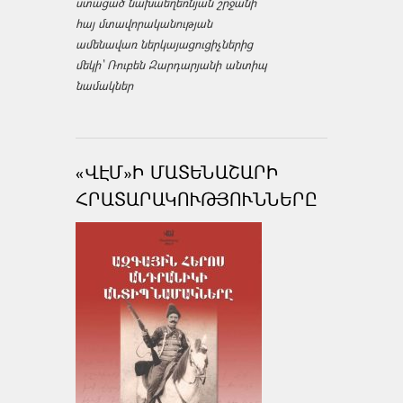
ստացած նախաեղեռնյան շրջանի
հայ մտավորականության
ամենավառ ներկայացուցիչներից
մեկի՝ Ռուբեն Զարդարյանի անտիպ
նամակներ
«ՎԷՄ»Ի ՄԱՏԵՆԱՇԱՐԻ
ՀՐԱՏԱՐԱԿՈՒԹՅՈՒՆՆԵՐԸ