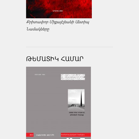
Քրիտափոր Միքայէլեանի Անտիպ
Նամակները
ԹԵՄԱՏԻԿ ՀԱՄԱՐ