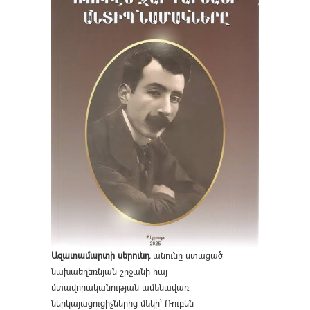
Ազատամարտի սերունդ
անունը ստացած
նախաեղեռնյան շրջանի հայ
մտավորականության ամենավառ
ներկայացուցիչներից մեկի՝ Ռուբեն