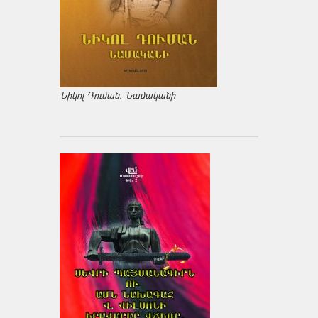
Նիկոլ Դուման. Նամականի