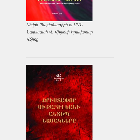
Սեվրի Պայմանագիրն ու ԱՄՆ
Նախագահ Վ. Վիլսոնի Իրավարար
Վճիռը