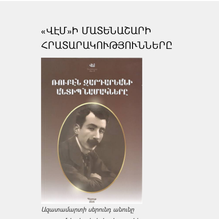
«ՎԷՄ»Ի ՄԱՏԵՆԱՇԱՐԻ
ՀՐԱՏԱՐԱԿՈՒԹՅՈՒՆՆԵՐԸ
Ազատամարտի սերունդ անունը