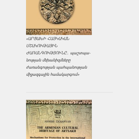
«ԱՐՑԱԽԻ ՀԱՅԿԱԿԱՆ
ՄՇԱԿՈՒԹԱՅԻՆ
ԺԱՌԱՆԳՈՒԹՅՈՒՆԸ․ պաշտպա­
նության մեխանիզմները
ժառանգության պահպանության
միջազ­գային համակարգում»