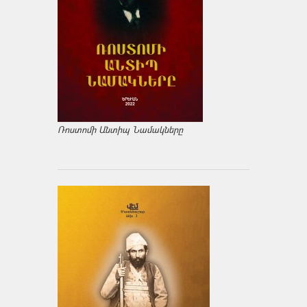
Ռոստոմի Անտիպ Նամակները