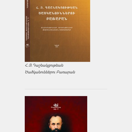
Հ.Յ.Դաշնակցութեան
Ծածկանուններու Բառարան