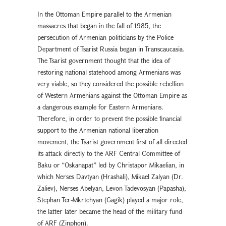
In the Ottoman Empire parallel to the Armenian
massacres that began in the fall of 1985, the
persecution of Armenian politicians by the Police
Department of Tsarist Russia began in Transcaucasia.
The Tsarist government thought that the idea of
restoring national statehood among Armenians was
very viable, so they considered the possible rebellion
of Western Armenians against the Ottoman Empire as
a dangerous example for Eastern Armenians.
Therefore, in order to prevent the possible financial
support to the Armenian national liberation
movement, the Tsarist government first of all directed
its attack directly to the ARF Central Committee of
Baku or “Oskanapat” led by Christapor Mikaelian, in
which Nerses Davtyan (Hrashali), Mikael Zalyan (Dr.
Zaliev), Nerses Abelyan, Levon Tadevosyan (Papasha),
Stephan Ter-Mkrtchyan (Gagik) played a major role,
the latter later became the head of the military fund
of ARF (Zinphon).