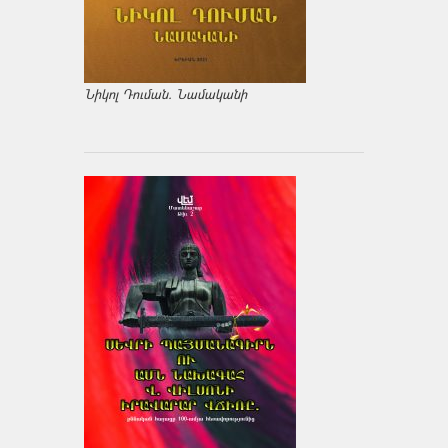
Նիկոլ Դուման. Նամականի