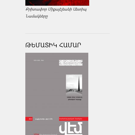
Քրիտափոր Միքայէլեանի Անտիպ
Նամակները
ԹԵՄԱՏԻԿ ՀԱՄԱՐ