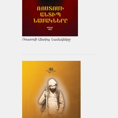
Ռոստոմի Անտիպ Նամակները