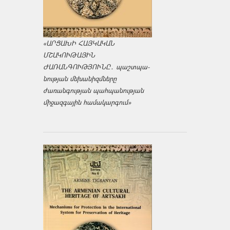
«ԱՐՑԱԽԻ ՀԱՅԿԱԿԱՆ
ՄՇԱԿՈՒԹԱՅԻՆ
ԺԱՌԱՆԳՈՒԹՅՈՒՆԸ․ պաշտպա­
նության մեխանիզմները
ժառանգության պահպանության
միջազ­գային համակարգում»