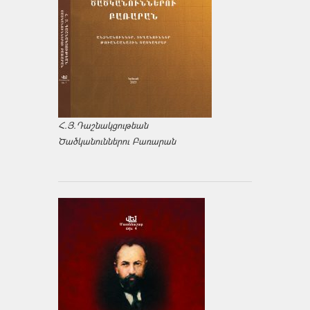
Հ.Յ.Դաշնակցութեան
Ծածկանուններու Բառարան