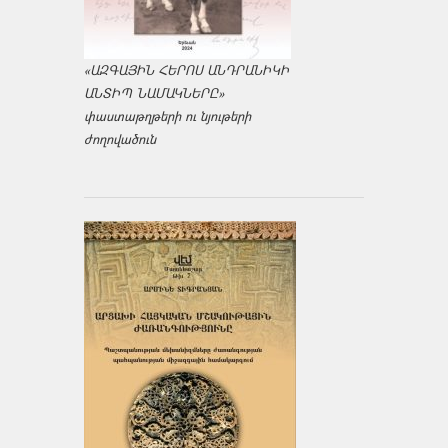
«ԱԶԳԱՅԻՆ ՀԵՐՈՍ ԱՆԴՐԱՆԻԿԻ
ԱՆՏԻՊ ՆԱՄԱԿՆԵՐԸ»
փաստաթղթերի ու նյութերի
ժողովածուն