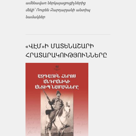
ամենավառ ներկայացուցիչներից
մեկի՝ Ռուբեն Զարդարյանի անտիպ
նամակներ
«ՎԷՄ»Ի ՄԱՏԵՆԱՇԱՐԻ
ՀՐԱՏԱՐԱԿՈՒԹՅՈՒՆՆԵՐԸ