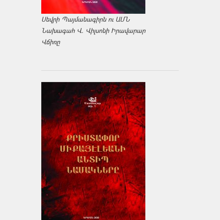
Սեվրի Պայմանագիրն ու ԱՄՆ
Նախագահ Վ. Վիլսոնի Իրավարար
Վճիռը