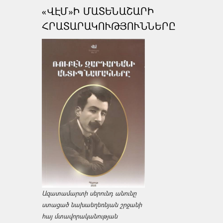
«ՎԷՄ»Ի ՄԱՏԵՆԱՇԱՐԻ
ՀՐԱՏԱՐԱԿՈՒԹՅՈՒՆՆԵՐԸ
Ազատամարտի սերունդ անունը
ստացած նախաեղեռնյան շրջանի
հայ մտավորականության