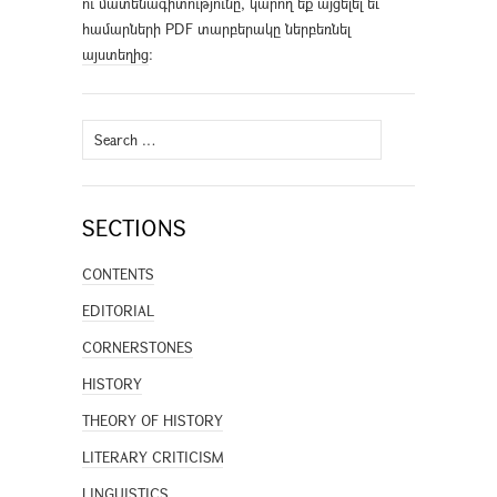
ու մատենագիտությունը, կարող եք այցելել եւ
համարների PDF տարբերակը ներբեռնել
այստեղից
։
Search
for:
SECTIONS
CONTENTS
EDITORIAL
CORNERSTONES
HISTORY
THEORY OF HISTORY
LITERARY CRITICISM
LINGUISTICS