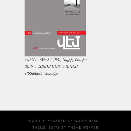
«ՎԷՄ» - ԹԻՎ 2 (50), Ապրիլ-Հունիս
2015. : ՀԱՅՈՑ ՄԵԾ ԵՂԵՌՆԸ,
Քննական Հայացք
PROUDLY POWERED BY
WORDPRESS
·
THEME: SUITS BY
THEME WEAVER