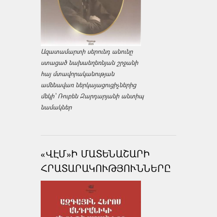
Ազատամարտի սերունդ անունը
ստացած նախաեղեռնյան շրջանի
հայ մտավորականության
ամենավառ ներկայացուցիչներից
մեկի՝ Ռուբեն Զարդարյանի անտիպ
նամակներ
«ՎԷՄ»Ի ՄԱՏԵՆԱՇԱՐԻ
ՀՐԱՏԱՐԱԿՈՒԹՅՈՒՆՆԵՐԸ