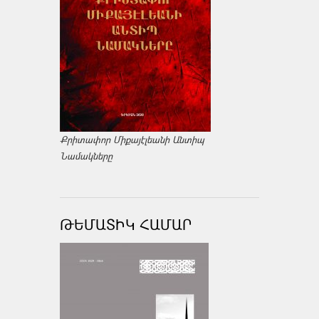
Քրիտափոր Միքայէլեանի Անտիպ
Նամակները
ԹԵՄԱՏԻԿ ՀԱՄԱՐ