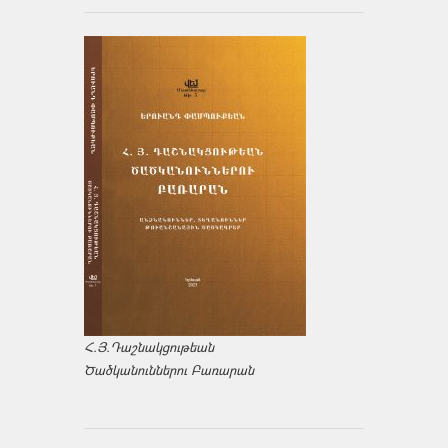
Հ.Յ.Դաշնակցութեան
Ծածկանուններու Բառարան