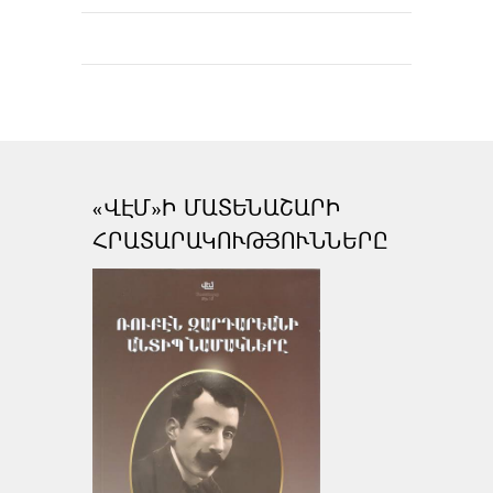
«ՎԷՄ»Ի ՄԱՏԵՆԱՇԱՐԻ
ՀՐԱՏԱՐԱԿՈՒԹՅՈՒՆՆԵՐԸ