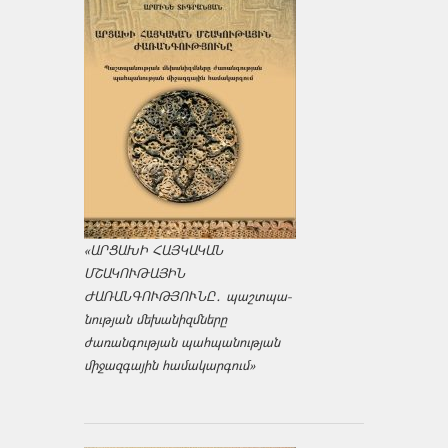
«ԱՐՑԱԽԻ ՀԱՅԿԱԿԱՆ
ՄՇԱԿՈՒԹԱՅԻՆ
ԺԱՌԱՆԳՈՒԹՅՈՒՆԸ․ պաշտպա­
նության մեխանիզմները
ժառանգության պահպանության
միջազ­գային համակարգում»