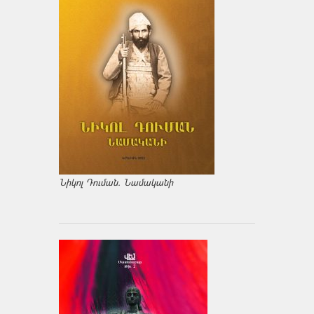
Նիկոլ Դուման. Նամականի