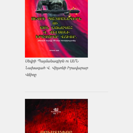
Սեվրի Պայմանագիրն ու ԱՄՆ
Նախագահ Վ. Վիլսոնի Իրավարար
Վճիռը