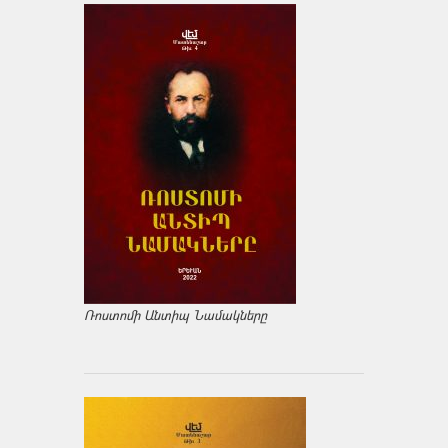
Ռոստոմի Անտիպ Նամակները