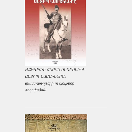
«ԱԶԳԱՅԻՆ ՀԵՐՈՍ ԱՆԴՐԱՆԻԿԻ
ԱՆՏԻՊ ՆԱՄԱԿՆԵՐԸ»
փաստաթղթերի ու նյութերի
ժողովածուն