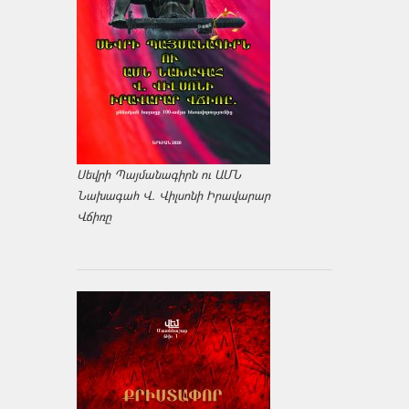
Սեվրի Պայմանագիրն ու ԱՄՆ
Նախագահ Վ. Վիլսոնի Իրավարար
Վճիռը