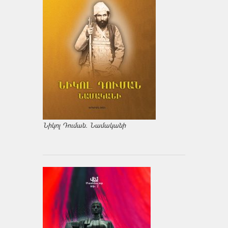
Նիկոլ Դուման. Նամականի