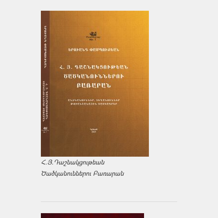
Հ.Յ.Դաշնակցութեան
Ծածկանուններու Բառարան