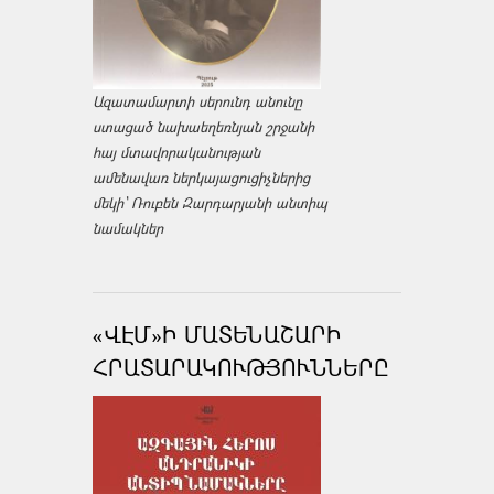
Ազատամարտի սերունդ անունը
ստացած նախաեղեռնյան շրջանի
հայ մտավորականության
ամենավառ ներկայացուցիչներից
մեկի՝ Ռուբեն Զարդարյանի անտիպ
նամակներ
«ՎԷՄ»Ի ՄԱՏԵՆԱՇԱՐԻ
ՀՐԱՏԱՐԱԿՈՒԹՅՈՒՆՆԵՐԸ