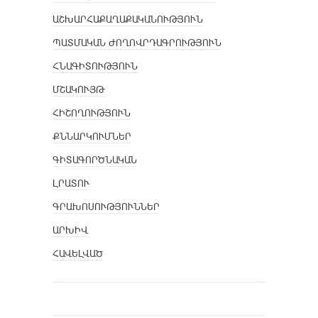
ԱՇԽԱՐՀԱՔԱՂԱՔԱԿԱՆՈՒԹՅՈՒՆ
ՊԱՏՄԱԿԱՆ ԺՈՂՈՎՐԴԱԳՐՈՒԹՅՈՒՆ
ՀՆԱԳԻՏՈՒԹՅՈՒՆ
ՄՇԱԿՈՒՅԹ
ՀԻՇՈՂՈՒԹՅՈՒՆ
ՔՆՆԱՐԿՈՒՄՆԵՐ
ԳԻՏԱԳՈՐԾՆԱԿԱՆ
ԼՐԱՏՈՒ
ԳՐԱԽՈՍՈՒԹՅՈՒՆՆԵՐ
ԱՐԽԻՎ
ՀԱՎԵԼՎԱԾ