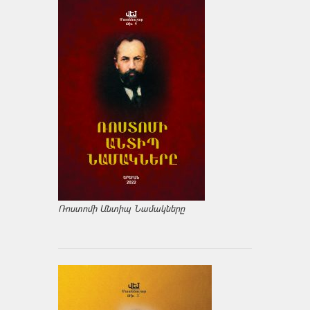
Ռոստոմի Անտիպ Նամակները