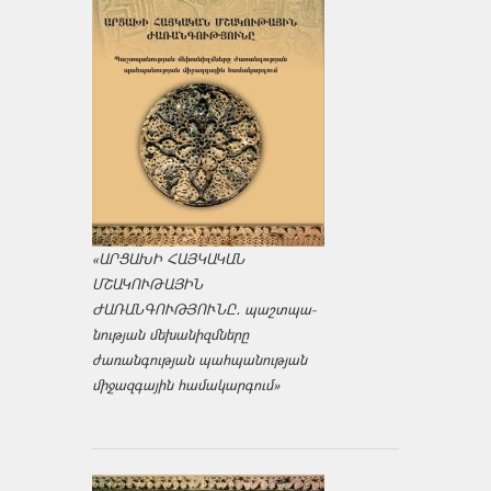
«ԱՐՑԱԽԻ ՀԱՅԿԱԿԱՆ
ՄՇԱԿՈՒԹԱՅԻՆ
ԺԱՌԱՆԳՈՒԹՅՈՒՆԸ․ պաշտպա­
նության մեխանիզմները
ժառանգության պահպանության
միջազ­գային համակարգում»