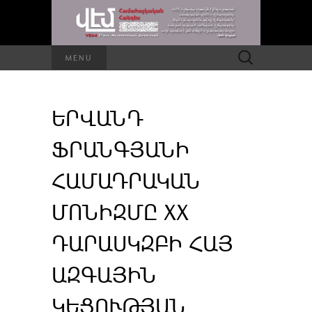
Որոնել՝
MENU
ԵՐՎԱՆԴ
ՖՐԱՆԳՅԱՆԻ
ՀԱՄԱԴՐԱԿԱՆ
ՄՈՆԻԶՄԸ XX
ԴԱՐԱՍԿԶԲԻ ՀԱՅ
ԱԶԳԱՅԻՆ
ԿԵՑՈՒԹՅԱՆ