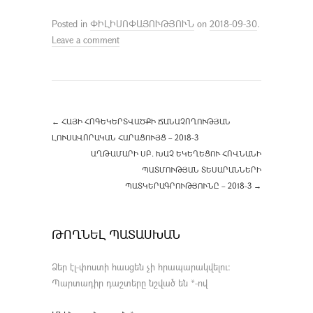
Posted in
ՓԻԼԻՍՈՓԱՅՈՒԹՅՈՒՆ
on
2018-09-30
.
Leave a comment
←
ՀԱՅԻ ՀՈԳԵԿԵՐՏՎԱԾՔԻ ՃԱՆԱՉՈՂՈՒԹՅԱՆ
ԼՈՒՍԱՎՈՐԱԿԱՆ ՀԱՐԱՑՈՒՅՑ – 2018-3
ԱՂԹԱՄԱՐԻ ՍԲ. ԽԱՉ ԵԿԵՂԵՑՈՒ ՀՈՎՆԱՆԻ
ՊԱՏՄՈՒԹՅԱՆ ՏԵՍԱՐԱՆՆԵՐԻ
ՊԱՏԿԵՐԱԳՐՈՒԹՅՈՒՆԸ – 2018-3
→
ԹՈՂՆԵԼ ՊԱՏԱՍԽԱՆ
Ձեր էլ-փոստի հասցեն չի հրապարակվելու։
Պարտադիր դաշտերը նշված են
*
-ով