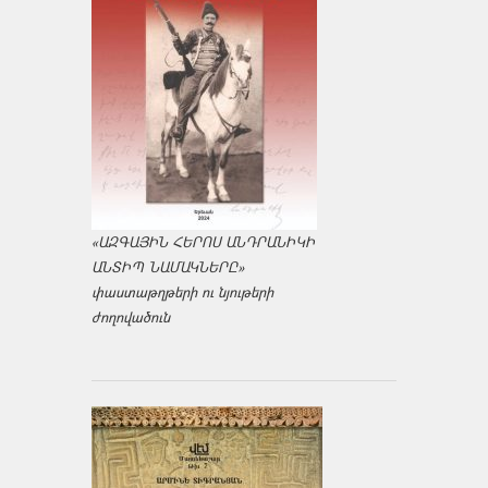
«ԱԶԳԱՅԻՆ ՀԵՐՈՍ ԱՆԴՐԱՆԻԿԻ
ԱՆՏԻՊ ՆԱՄԱԿՆԵՐԸ»
փաստաթղթերի ու նյութերի
ժողովածուն