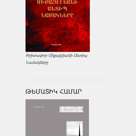
Քրիտափոր Միքայէլեանի Անտիպ
Նամակները
ԹԵՄԱՏԻԿ ՀԱՄԱՐ