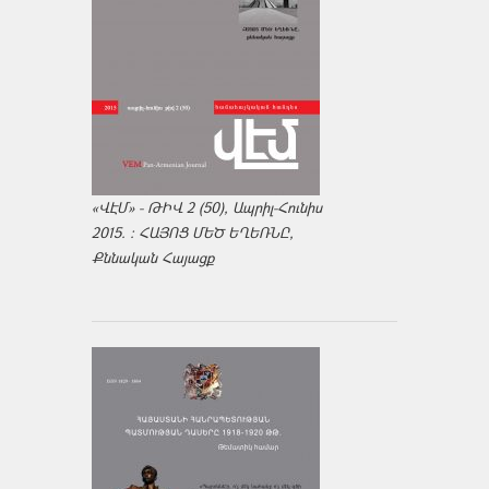
«ՎԷՄ» - ԹԻՎ 2 (50), Ապրիլ-Հունիս
2015. : ՀԱՅՈՑ ՄԵԾ ԵՂԵՌՆԸ,
Քննական Հայացք