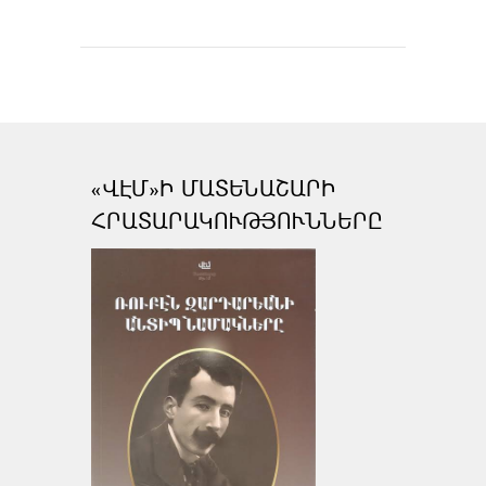
«ՎԷՄ»Ի ՄԱՏԵՆԱՇԱՐԻ
ՀՐԱՏԱՐԱԿՈՒԹՅՈՒՆՆԵՐԸ