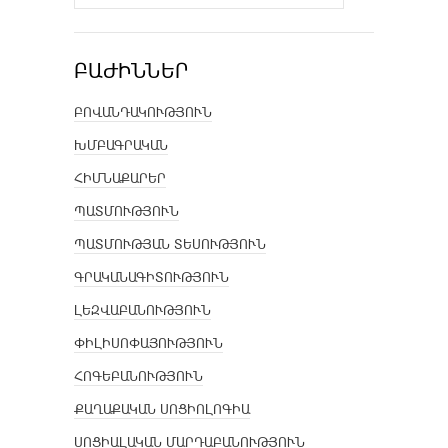
ԲԱԺԻՆՆԵՐ
ԲՈՎԱՆԴԱԿՈՒԹՅՈՒՆ
ԽՄԲԱԳՐԱԿԱՆ
ՀԻՄՆԱՔԱՐԵՐ
ՊԱՏՄՈՒԹՅՈՒՆ
ՊԱՏՄՈՒԹՅԱՆ ՏԵՍՈՒԹՅՈՒՆ
ԳՐԱԿԱՆԱԳԻՏՈՒԹՅՈՒՆ
ԼԵԶՎԱԲԱՆՈՒԹՅՈՒՆ
ՓԻԼԻՍՈՓԱՅՈՒԹՅՈՒՆ
ՀՈԳԵԲԱՆՈՒԹՅՈՒՆ
ՔԱՂԱՔԱԿԱՆ ՍՈՑԻՈԼՈԳԻԱ
ՍՈՑԻԱԼԱԿԱՆ ՄԱՐԴԱԲԱՆՈՒԹՅՈՒՆ