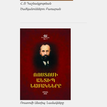
Հ.Յ.Դաշնակցութեան
Ծածկանուններու Բառարան
Ռոստոմի Անտիպ Նամակները