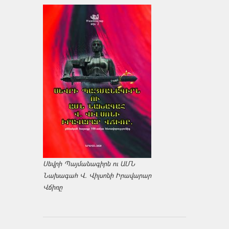
Սեվրի Պայմանագիրն ու ԱՄՆ
Նախագահ Վ. Վիլսոնի Իրավարար
Վճիռը