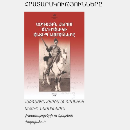
ՀՐԱՏԱՐԱԿՈՒԹՅՈՒՆՆԵՐԸ
«ԱԶԳԱՅԻՆ ՀԵՐՈՍ ԱՆԴՐԱՆԻԿԻ
ԱՆՏԻՊ ՆԱՄԱԿՆԵՐԸ»
փաստաթղթերի ու նյութերի
ժողովածուն