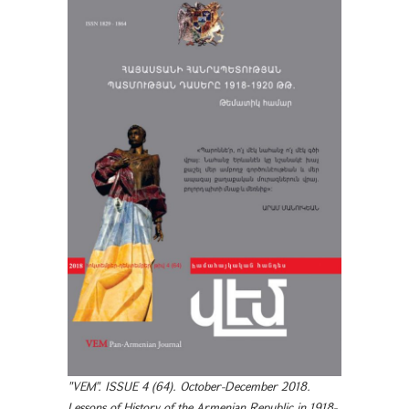
"VEM". ISSUE 4 (64). October-December 2018.
Lessons of History of the Armenian Republic in 1918-