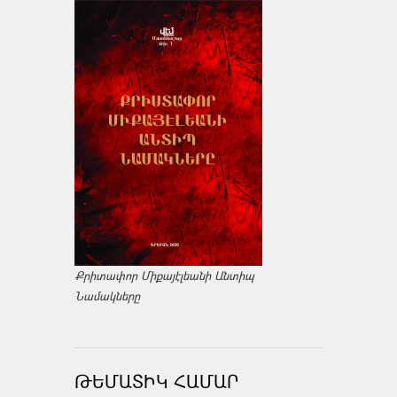
Քրիտափոր Միքայէլեանի Անտիպ
Նամակները
ԹԵՄԱՏԻԿ ՀԱՄԱՐ