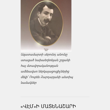
Ազատամարտի սերունդ անունը
ստացած նախաեղեռնյան շրջանի
հայ մտավորականության
ամենավառ ներկայացուցիչներից
մեկի՝ Ռուբեն Զարդարյանի անտիպ
նամակներ
«ՎԷՄ»Ի ՄԱՏԵՆԱՇԱՐԻ