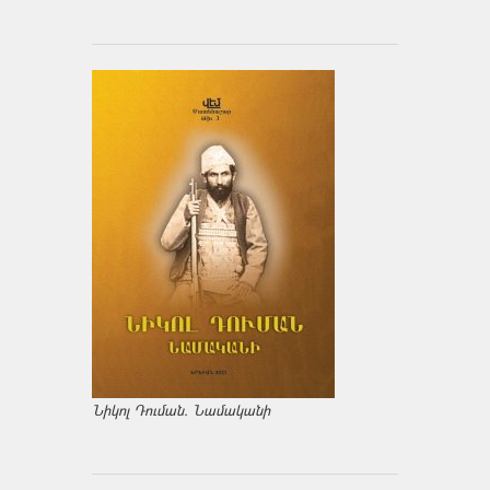
Նիկոլ Դուման. Նամականի