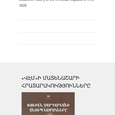
1920
«ՎԷՄ»Ի ՄԱՏԵՆԱՇԱՐԻ
ՀՐԱՏԱՐԱԿՈՒԹՅՈՒՆՆԵՐԸ