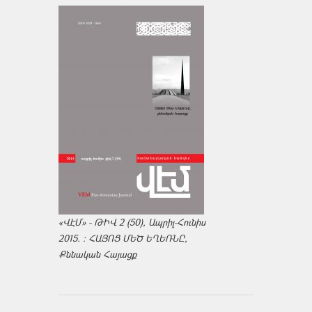
«ՎԷՄ» - ԹԻՎ 2 (50), Ապրիլ-Հունիս
2015. : ՀԱՅՈՑ ՄԵԾ ԵՂԵՌՆԸ,
Քննական Հայացք