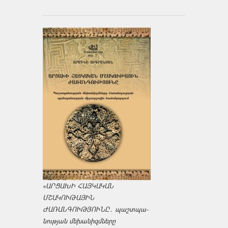
«ԱՐՑԱԽԻ ՀԱՅԿԱԿԱՆ
ՄՇԱԿՈՒԹԱՅԻՆ
ԺԱՌԱՆԳՈՒԹՅՈՒՆԸ․ պաշտպա­
նության մեխանիզմները