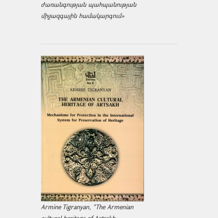
ժառանգության պահպանության
միջազ­գային համակարգում»
Armine Tigranyan, "The Armenian